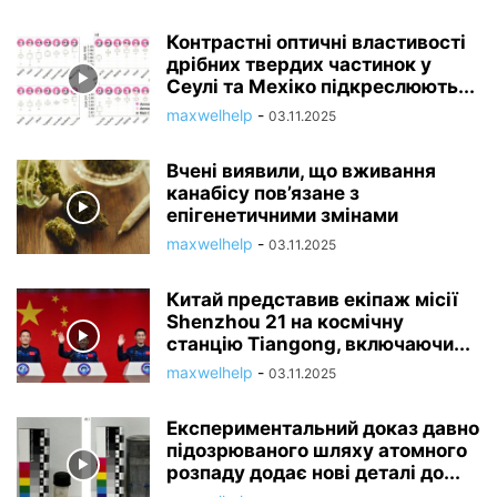
Контрастні оптичні властивості
дрібних твердих частинок у
Сеулі та Мехіко підкреслюють...
maxwelhelp
-
03.11.2025
Вчені виявили, що вживання
канабісу пов’язане з
епігенетичними змінами
maxwelhelp
-
03.11.2025
Китай представив екіпаж місії
Shenzhou 21 на космічну
станцію Tiangong, включаючи...
maxwelhelp
-
03.11.2025
Експериментальний доказ давно
підозрюваного шляху атомного
розпаду додає нові деталі до...