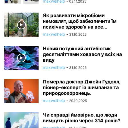
maxwelhelp
-
02.11.2025
Як розвивати мікробіоми
немовлят, щоб забезпечити їм
психічне здоров’я на все...
maxwelhelp
-
31.10.2025
Новий потужний антибіотик
десятиліттями ховався у всіх на
виду
maxwelhelp
-
31.10.2025
Померла доктор Джейн Гудолл,
піонер-експерт із шимпанзе та
природоохоронець.
maxwelhelp
-
29.10.2025
Чи справді ймовірно, що люди
вимруть рівно через 314 років?
maxwelhelp
-