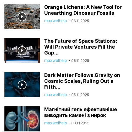
Orange Lichens: A New Tool for
Unearthing Dinosaur Fossils
maxwelhelp
-
06.11.2025
The Future of Space Stations:
Will Private Ventures Fill the
Gap...
maxwelhelp
-
06.11.2025
Dark Matter Follows Gravity on
Cosmic Scales, Ruling Out a
Fifth...
maxwelhelp
-
05.11.2025
Магнітний гель ефективніше
виводить камені з нирок
maxwelhelp
-
03.11.2025