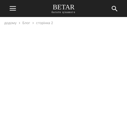
BETAR
багато цікавого
додому
Блог
сторінка 2