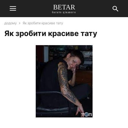
BETAR
багато цікавого
додому
Як зробити красиве тату
Як зробити красиве тату