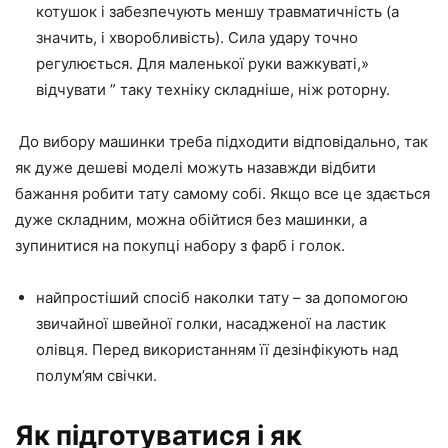
котушок і забезпечують меншу травматичність (а
значить, і хворобливість). Сила удару точно
регулюється. Для маленької руки важкуваті,»
відчувати ” таку техніку складніше, ніж роторну.
До вибору машинки треба підходити відповідально, так
як дуже дешеві моделі можуть назавжди відбити
бажання робити тату самому собі. Якщо все це здається
дуже складним, можна обійтися без машинки, а
зупинитися на покупці набору з фарб і голок.
найпростіший спосіб наколки тату – за допомогою
звичайної швейної голки, насадженої на ластик
олівця. Перед використанням її дезінфікують над
полум’ям свічки.
Як підготуватися і як