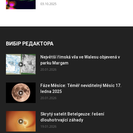
03.10.2025
ВИБІР РЕДАКТОРА
Největší římská vila ve Walesu objevená v
parku Margam
20.01.2026
Fáze Měsíce: Téměř neviditelný Měsíc 17.
ledna 2025
20.01.2026
Skrytý satelit Betelgeuze: řešení
dlouhotrvající záhady
19.01.2026