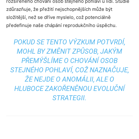
rozšířeného chování osob stejného pohlaví u lidí. Studie
zdůrazňuje, že přežití nejschopnějších může být
složitější, než se dříve myslelo, což potenciálně
předefinuje naše chápání reprodukčního úspěchu.
POKUD SE TENTO VÝZKUM POTVRDÍ,
MOHL BY ZMĚNIT ZPŮSOB, JAKÝM
PŘEMÝŠLÍME O CHOVÁNÍ OSOB
STEJNÉHO POHLAVÍ, COŽ NAZNAČUJE,
ŽE NEJDE O ANOMÁLII, ALE O
HLUBOCE ZAKOŘENĚNOU EVOLUČNÍ
STRATEGII.