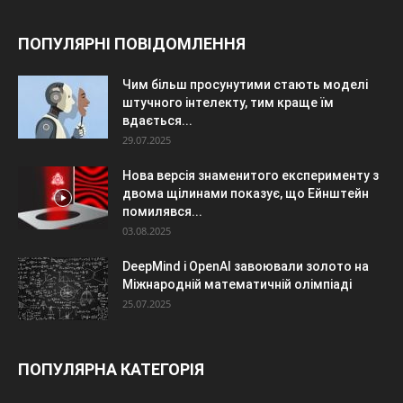
ПОПУЛЯРНІ ПОВІДОМЛЕННЯ
Чим більш просунутими стають моделі
штучного інтелекту, тим краще їм
вдається...
29.07.2025
Нова версія знаменитого експерименту з
двома щілинами показує, що Ейнштейн
помилявся...
03.08.2025
DeepMind і OpenAI завоювали золото на
Міжнародній математичній олімпіаді
25.07.2025
ПОПУЛЯРНА КАТЕГОРІЯ