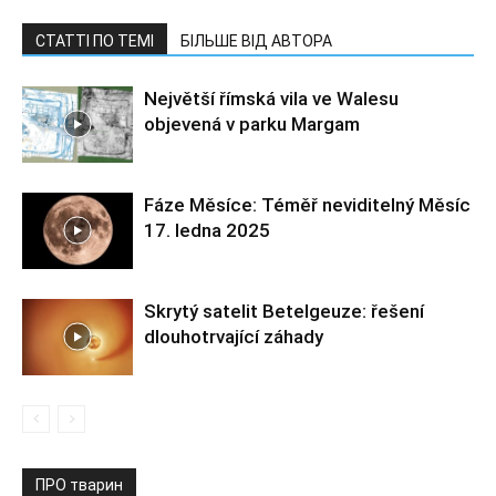
СТАТТІ ПО ТЕМІ
БІЛЬШЕ ВІД АВТОРА
Největší římská vila ve Walesu
objevená v parku Margam
Fáze Měsíce: Téměř neviditelný Měsíc
17. ledna 2025
Skrytý satelit Betelgeuze: řešení
dlouhotrvající záhady
ПРО тварин