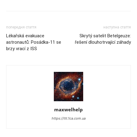
попередня стаття
наступна стаття
Lékařská evakuace
Skrytý satelit Betelgeuze:
astronautů: Posádka-11 se
řešení dlouhotrvající záhady
brzy vrací z ISS
maxwelhelp
https://ttt.1ca.com.ua