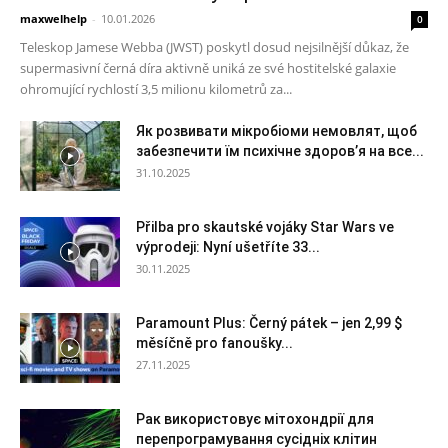
maxwelhelp
-
10.01.2026
0
Teleskop Jamese Webba (JWST) poskytl dosud nejsilnější důkaz, že
supermasivní černá díra aktivně uniká ze své hostitelské galaxie
ohromující rychlostí 3,5 milionu kilometrů za...
Як розвивати мікробіоми немовлят, щоб
забезпечити їм психічне здоров’я на все...
31.10.2025
Přilba pro skautské vojáky Star Wars ve
výprodeji: Nyní ušetříte 33...
30.11.2025
Paramount Plus: Černý pátek – jen 2,99 $
měsíčně pro fanoušky...
27.11.2025
Рак використовує мітохондрії для
перепрограмування сусідніх клітин