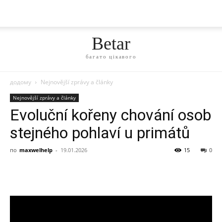
Betar
багато цікавого
додому
Nejnovější zprávy a články
Nejnovější zprávy a články
Evoluční kořeny chování osob
stejného pohlaví u primátů
по
maxwelhelp
-
19.01.2026
15
0