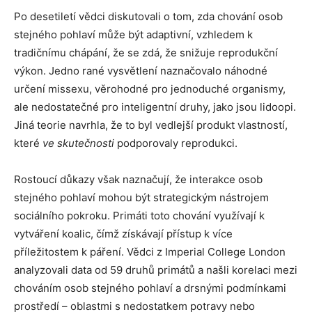
Po desetiletí vědci diskutovali o tom, zda chování osob
stejného pohlaví může být adaptivní, vzhledem k
tradičnímu chápání, že se zdá, že snižuje reprodukční
výkon. Jedno rané vysvětlení naznačovalo náhodné
určení missexu, věrohodné pro jednoduché organismy,
ale nedostatečné pro inteligentní druhy, jako jsou lidoopi.
Jiná teorie navrhla, že to byl vedlejší produkt vlastností,
které
ve skutečnosti
podporovaly reprodukci.
Rostoucí důkazy však naznačují, že interakce osob
stejného pohlaví mohou být strategickým nástrojem
sociálního pokroku. Primáti toto chování využívají k
vytváření koalic, čímž získávají přístup k více
příležitostem k páření. Vědci z Imperial College London
analyzovali data od 59 druhů primátů a našli korelaci mezi
chováním osob stejného pohlaví a drsnými podmínkami
prostředí – oblastmi s nedostatkem potravy nebo