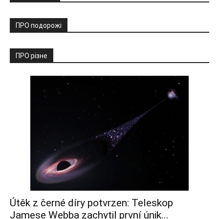
ПРО подорожі
ПРО різне
Útěk z černé díry potvrzen: Teleskop
Jamese Webba zachytil první únik...