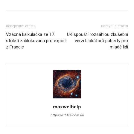
попередня стаття
наступна стаття
Vzácná kalkulačka ze 17.
UK spouští rozsáhlou zkušební
století zablokována pro export
verzi blokátorů puberty pro
z Francie
mladé lidi
maxwelhelp
https://ttt.1ca.com.ua