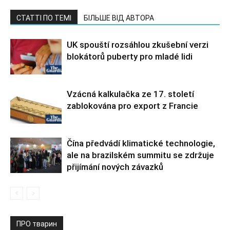
СТАТТІ ПО ТЕМІ
БІЛЬШЕ ВІД АВТОРА
UK spouští rozsáhlou zkušební verzi
blokátorů puberty pro mladé lidi
Vzácná kalkulačka ze 17. století
zablokována pro export z Francie
Čína předvádí klimatické technologie,
ale na brazilském summitu se zdržuje
přijímání nových závazků
ПРО тварин