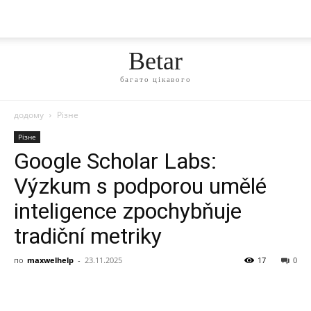
Betar
багато цікавого
додому
Різне
Різне
Google Scholar Labs:
Výzkum s podporou umělé
inteligence zpochybňuje
tradiční metriky
по
maxwelhelp
-
23.11.2025
17
0