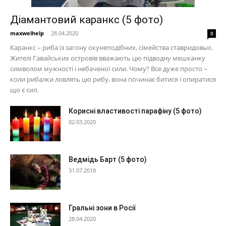
Діамантовий каранкс (5 фото)
maxwelhelp
-
28.04.2020
0
Каранкс – риба із загону окунеподібних, сімейства ставридовых.
Жителі Гавайських островів вважають цю підводну мешканку
символом мужності і небаченої сили. Чому? Все дуже просто –
коли рибалки ловлять цю рибу, вона починає битися і опиратися
що є сил.
Корисні властивості парафіну (5 фото)
02.03.2020
Ведмідь Барт (5 фото)
31.07.2018
Гральні зони в Росії
28.04.2020