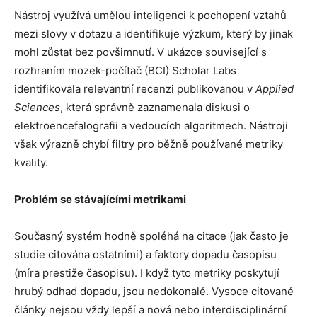
Nástroj využívá umělou inteligenci k pochopení vztahů
mezi slovy v dotazu a identifikuje výzkum, který by jinak
mohl zůstat bez povšimnutí. V ukázce související s
rozhraním mozek-počítač (BCI) Scholar Labs
identifikovala relevantní recenzi publikovanou v
Applied
Sciences
, která správně zaznamenala diskusi o
elektroencefalografii a vedoucích algoritmech. Nástroji
však výrazně chybí filtry pro běžně používané metriky
kvality.
Problém se stávajícími metrikami
Současný systém hodně spoléhá na citace (jak často je
studie citována ostatními) a faktory dopadu časopisu
(míra prestiže časopisu). I když tyto metriky poskytují
hrubý odhad dopadu, jsou nedokonalé. Vysoce citované
články nejsou vždy lepší a nová nebo interdisciplinární