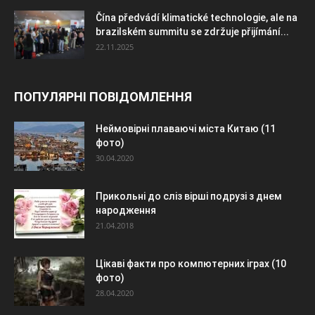
Čína předvádí klimatické technologie, ale na
brazilském summitu se zdržuje přijímání...
22.11.2025
ПОПУЛЯРНІ ПОВІДОМЛЕННЯ
Неймовірні плаваючі міста Китаю (11
фото)
30.04.2020
Прикольні до сліз вірші подрузі з днем
народження
21.04.2018
Цікаві факти про компютерних іграх (10
фото)
28.04.2020