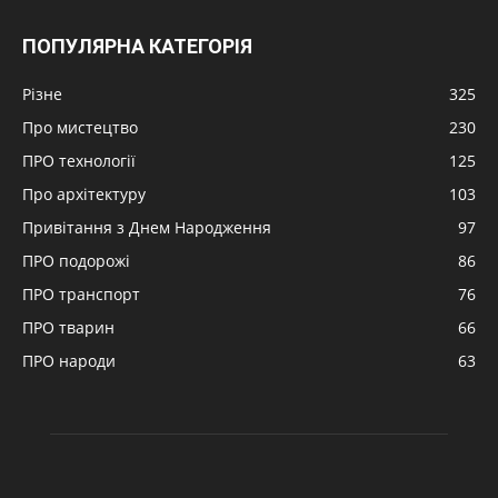
ПОПУЛЯРНА КАТЕГОРІЯ
Різне
325
Про мистецтво
230
ПРО технології
125
Про архітектуру
103
Привітання з Днем Народження
97
ПРО подорожі
86
ПРО транспорт
76
ПРО тварин
66
ПРО народи
63