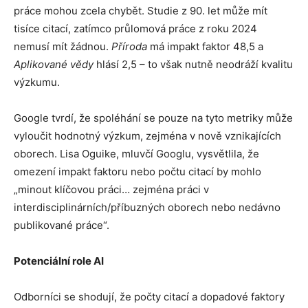
práce mohou zcela chybět. Studie z 90. let může mít
tisíce citací, zatímco průlomová práce z roku 2024
nemusí mít žádnou.
Příroda
má impakt faktor 48,5 a
Aplikované vědy
hlásí 2,5 – to však nutně neodráží kvalitu
výzkumu.
Google tvrdí, že spoléhání se pouze na tyto metriky může
vyloučit hodnotný výzkum, zejména v nově vznikajících
oborech. Lisa Oguike, mluvčí Googlu, vysvětlila, že
omezení impakt faktoru nebo počtu citací by mohlo
„minout klíčovou práci… zejména práci v
interdisciplinárních/příbuzných oborech nebo nedávno
publikované práce“.
Potenciální role AI
Odborníci se shodují, že počty citací a dopadové faktory