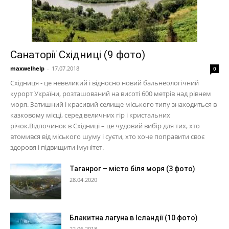
Санаторії Східниці (9 фото)
maxwelhelp
-
17.07.2018
0
Східниця - це невеликий і відносно новий бальнеологічний
курорт України, розташований на висоті 600 метрів над рівнем
моря. Затишний і красивий селище міського типу знаходиться в
казковому місці, серед величних гір і кристальних
річок.Відпочинок в Східниці – це чудовий вибір для тих, хто
втомився від міського шуму і суєти, хто хоче поправити своє
здоровя і підвищити імунітет.
Таганрог – місто біля моря (3 фото)
28.04.2020
Блакитна лагуна в Ісландії (10 фото)
22.06.2018