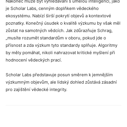
Nakonec může být vyhledávání s umělou inteligencí, jako
je Scholar Labs, cenným doplňkem vědeckého
ekosystému. Nabízí širší pokrytí objevů a kontextové
poznatky. Konečný úsudek o kvalitě výzkumu by však měl
zůstat na samotných vědcích. Jak zdůrazňuje Schrag,
„musíte rozumět standardům v oboru, pokud jde o
přísnost a zda výzkum tyto standardy splňuje. Algoritmy
by měly pomáhat, nikoli nahrazovat kritické myšlení při
hodnocení vědeckých prací.
Scholar Labs představuje posun směrem k jemnějším
výzkumným objevům, ale lidský dohled zůstává zásadní
pro zajištění vědecké integrity.