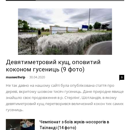
Девятиметровий кущ, оповитий
коконом гусениць (9 фото)
maxwelhelp
-
30.04.2020
0
Не так давно на нашому сайті була опублікована стаття про
дереві, вкритому шовком тисяч гусениць. Дане природне явище
знайшло своє продовження в р. Стерлінг, Шотландія, в якому
девятиметровий кущ перетворився величезний кокон тих самих
гусениць.
Чемпіонат з боїв жуків-носорогів в
Таїланді (14 фото)