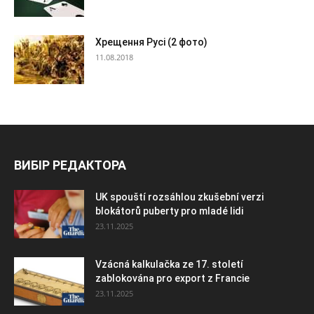
Хрещення Русі (2 фото)
11.08.2018
ВИБІР РЕДАКТОРА
UK spouští rozsáhlou zkušební verzi
blokátorů puberty pro mladé lidi
23.11.2025
Vzácná kalkulačka ze 17. století
zablokována pro export z Francie
23.11.2025