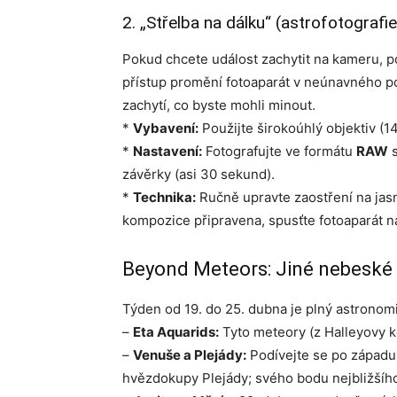
2. „Střelba na dálku“ (astrofotografie
Pokud chcete událost zachytit na kameru, p
přístup promění fotoaparát v neúnavného p
zachytí, co byste mohli minout.
*
Vybavení:
Použijte širokoúhlý objektiv (1
*
Nastavení:
Fotografujte ve formátu
RAW
s
závěrky (asi 30 sekund).
*
Technika:
Ručně upravte zaostření na jasno
kompozice připravena, spusťte fotoaparát n
Beyond Meteors: Jiné nebeské 
Týden od 19. do 25. dubna je plný astronomi
–
Eta Aquarids:
Tyto meteory (z Halleyovy k
–
Venuše a Plejády:
Podívejte se po západu 
hvězdokupy Plejády; svého bodu nejbližšího