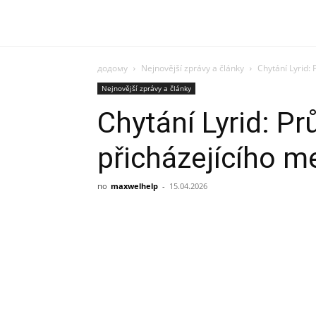
додому
Nejnovější zprávy a články
Chytání Lyrid:
Nejnovější zprávy a články
Chytání Lyrid: P
přicházejícího m
по
maxwelhelp
-
15.04.2026