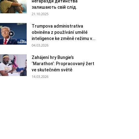
негаразди дитинства
залишають свій слід.
21.10.2025
Trumpova administrativa
obviněna z používání umělé
inteligence ke změně režimu v...
04.03.2026
Zahájení hry Bungie’s
‘Marathon’: Propracovaný žert
ve skutečném světě
14.03.2026