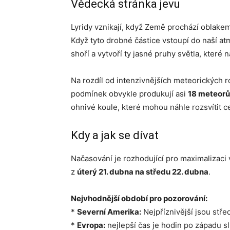
Vědecká stránka jevu
Lyridy vznikají, když Země prochází obla
Když tyto drobné částice vstoupí do naší at
shoří a vytvoří ty jasné pruhy světla, které
Na rozdíl od intenzivnějších meteorických roj
podmínek obvykle produkují asi
18 meteorů
ohnivé koule, které mohou náhle rozsvítit c
Kdy a jak se dívat
Načasování je rozhodující pro maximalizaci 
z
úterý 21. dubna na středu 22. dubna
.
Nejvhodnější období pro pozorování:
*
Severní Amerika:
Nejpříznivější jsou stře
*
Evropa:
nejlepší čas je hodin po západu s