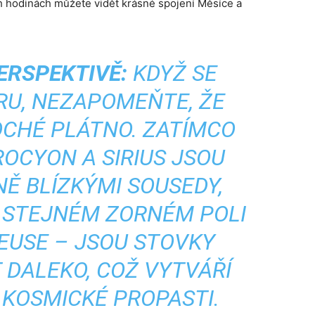
 hodinách můžete vidět krásné spojení Měsíce a
ERSPEKTIVĚ:
KDYŽ SE
RU, NEZAPOMEŇTE, ŽE
OCHÉ PLÁTNO. ZATÍMCO
OCYON A SIRIUS JSOU
NĚ BLÍZKÝMI SOUSEDY,
E STEJNÉM ZORNÉM POLI
EUSE – JSOU STOVKY
 DALEKO, COŽ VYTVÁŘÍ
 KOSMICKÉ PROPASTI.