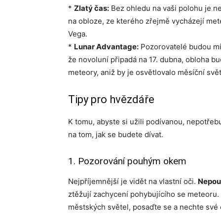
*
Zlatý čas:
Bez ohledu na vaši polohu je n
na obloze, ze kterého zřejmě vycházejí me
Vega.
*
Lunar Advantage:
Pozorovatelé budou mít
že novoluní připadá na 17. dubna, obloha bu
meteory, aniž by je osvětlovalo měsíční svět
Tipy pro hvězdáře
K tomu, abyste si užili podívanou, nepotřeb
na tom, jak se budete dívat.
1. Pozorování pouhým okem
Nejpříjemnější je vidět na vlastní oči.
Nepou
ztěžují zachycení pohybujícího se meteoru.
městských světel, posaďte se a nechte své 