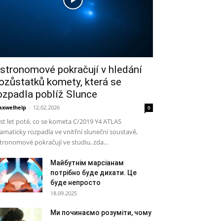
stronomové pokračují v hledání
ozůstatků komety, která se
ozpadla poblíž Slunce
xwelhelp
-
12.02.2026
0
st let poté, co se kometa C/2019 Y4 ATLAS
amaticky rozpadla ve vnitřní sluneční soustavě,
tronomové pokračují ve studiu, zda...
Майбутнім марсіанам
потрібно буде дихати. Це
буде непросто
18.09.2025
Ми починаємо розуміти, чому