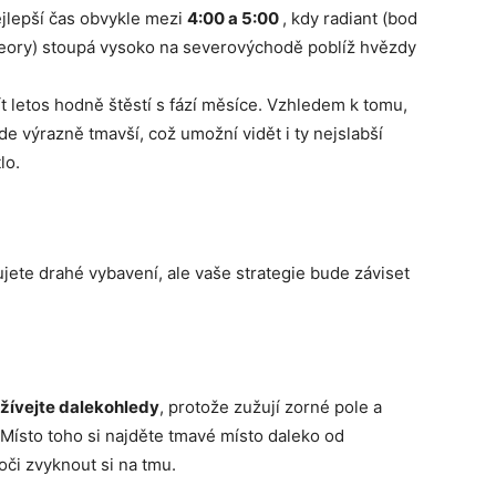
ejlepší čas obvykle mezi
4:00 a 5:00
, kdy radiant (bod
teory) stoupá vysoko na severovýchodě poblíž hvězdy
 letos hodně štěstí s fází měsíce. Vzhledem k tomu,
de výrazně tmavší, což umožní vidět i ty nejslabší
lo.
ujete drahé vybavení, ale vaše strategie bude záviset
žívejte dalekohledy
, protože zužují zorné pole a
 Místo toho si najděte tmavé místo daleko od
oči zvyknout si na tmu.