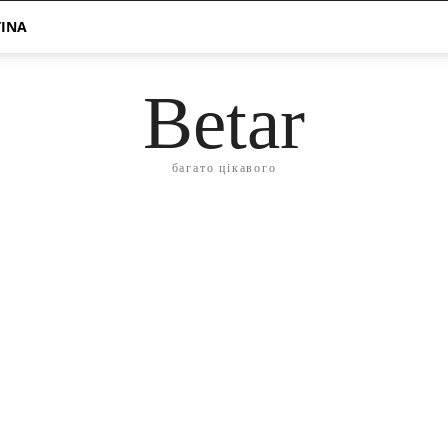
TINA
Betar
багато цікавого