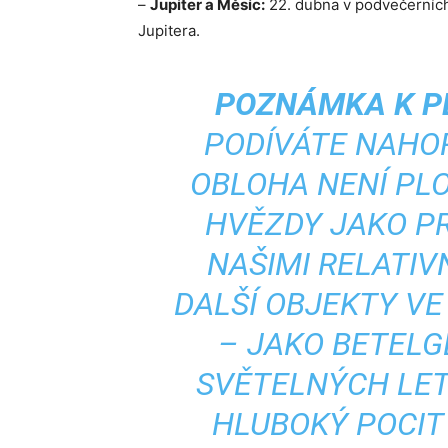
–
Jupiter a Měsíc:
22. dubna v podvečerních
Jupitera.
POZNÁMKA K P
PODÍVÁTE NAHO
OBLOHA NENÍ PL
HVĚZDY JAKO PR
NAŠIMI RELATIV
DALŠÍ OBJEKTY V
– JAKO BETELG
SVĚTELNÝCH LET
HLUBOKÝ POCIT