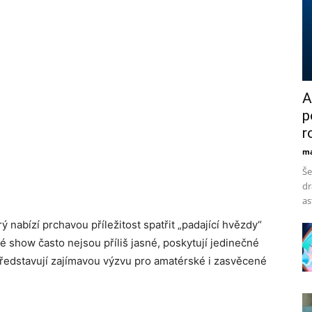
A
p
r
ma
Še
dr
as
rý nabízí prchavou příležitost spatřit „padající hvězdy“
ké show často nejsou příliš jasné, poskytují jedinečné
 představují zajímavou výzvu pro amatérské i zasvěcené