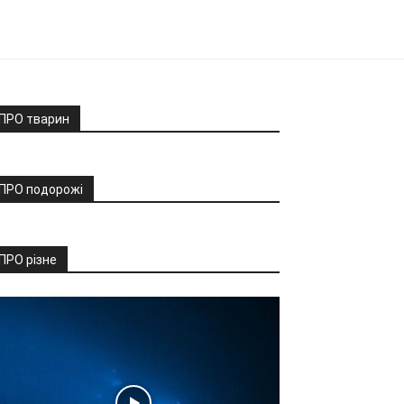
ПРО тварин
ПРО подорожі
ПРО різне