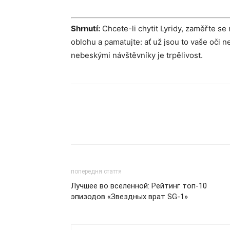
Shrnutí:
Chcete-li chytit Lyridy, zaměřte se
oblohu a pamatujte: ať už jsou to vaše oči n
nebeskými návštěvníky je trpělivost.
попередня стаття
Лучшее во вселенной: Рейтинг топ-10
эпизодов «Звездных врат SG-1»