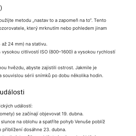
)
oužijte metodu „nastav to a zapomeň na to“. Tento
ozorovatele, který mrknutím nebo pohledem jinam
4 až 24 mm) na stativu.
 vysokou citlivostí ISO (800–1600) a vysokou rychlostí
u hvězdu, abyste zajistili ostrost. Jakmile je
a souvislou sérii snímků po dobu několika hodin.
události
ckých událostí:
omety) se začínají objevovat 19. dubna.
slunce na oblohu a spatříte pohyb Venuše poblíž
 přiblížení dosáhne 23. dubna.