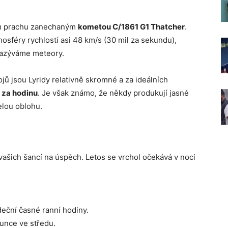
kem prachu zanechaným
kometou C/1861 G1 Thatcher
.
mosféry rychlostí asi 48 km/s (30 mil za sekundu),
 nazýváme meteory.
ů jsou Lyridy relativně skromné ​​a za ideálních
 za hodinu
. Je však známo, že někdy produkují jasné
elou oblohu.
vašich šancí na úspěch. Letos se vrchol očekává v noci
deční časné ranní hodiny.
lunce ve středu.