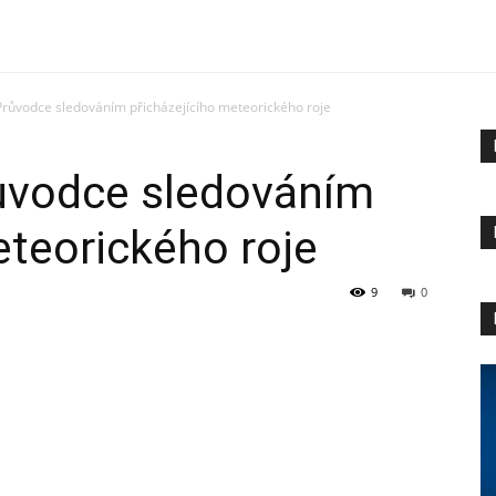
 Průvodce sledováním přicházejícího meteorického roje
růvodce sledováním
eteorického roje
9
0