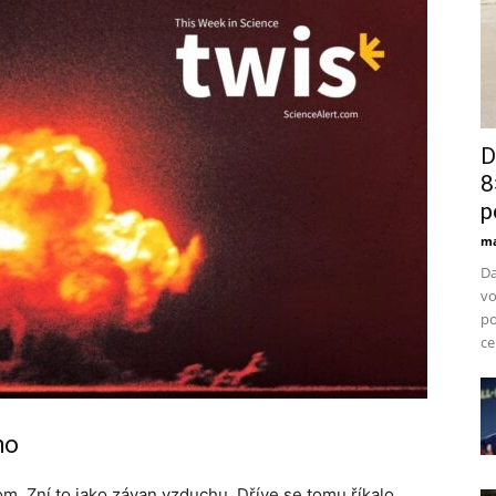
D
8
p
ma
Da
vo
po
ce
ho
m. Zní to jako závan vzduchu. Dříve se tomu říkalo