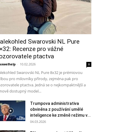
alekohled Swarovski NL Pure
×32: Recenze pro vážné
ozorovatele ptactva
xwelhelp
-
10.02.2026
0
lekohled Swarovski NL Pure 8x32 je prémiovou
lbou pro milovníky přírody, zejména pak pro
zorovatele ptactva. Jedná se o nejkompaktnější a
nově dostupný model...
Trumpova administrativa
obviněna z používání umělé
inteligence ke změně režimu v...
04.03.2026