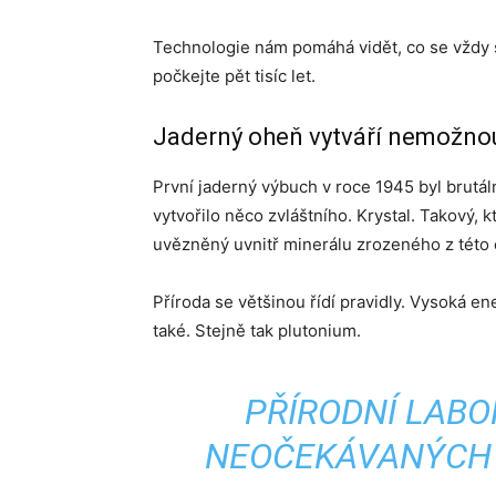
Technologie nám pomáhá vidět, co se vždy s
počkejte pět tisíc let.
Jaderný oheň vytváří nemožno
První jaderný výbuch v roce 1945 byl brutáln
vytvořilo něco zvláštního. Krystal. Takový, 
uvězněný uvnitř minerálu zrozeného z této 
Příroda se většinou řídí pravidly. Vysoká en
také. Stejně tak plutonium.
PŘÍRODNÍ LAB
NEOČEKÁVANÝCH 