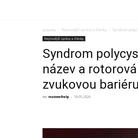
додому
Nejnovější zprávy a články
Syndrom polycy
Nejnovější zprávy a články
Syndrom polycyst
název a rotorová
zvukovou bariér
по
maxwelhelp
-
18.05.2026