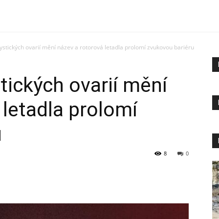
stických ovarií mění název a rotorová letadla prolomí zvukovou bariéru
ických ovarií mění
 letadla prolomí
u
8
0