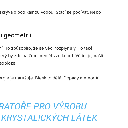
krývalo pod kalnou vodou. Stačí se podívat. Nebo
u geometrii
í. To způsobilo, že se věci rozplynuly. To také
který by zde na Zemi neměl vzniknout. Vědci jej našli
exploze.
ergie je narušuje. Blesk to dělá. Dopady meteoritů
ORATOŘE PRO VÝROBU
KRYSTALICKÝCH LÁTEK