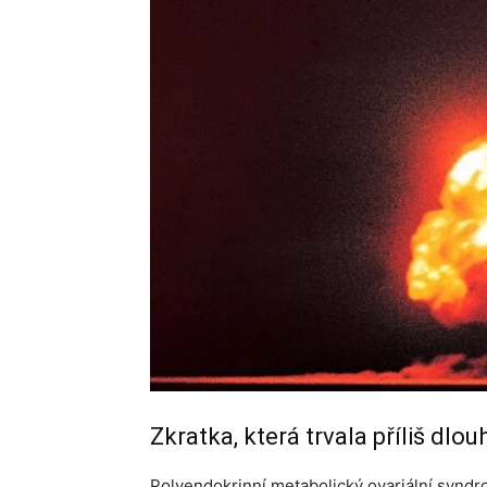
Zkratka, která trvala příliš dlou
Polyendokrinní metabolický ovariální syndro