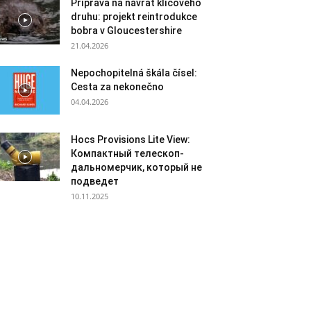
Příprava na návrat klíčového
druhu: projekt reintrodukce
bobra v Gloucestershire
21.04.2026
Nepochopitelná škála čísel:
Cesta za nekonečno
04.04.2026
Нocs Provisions Lite View:
Компактный телескоп-
дальномерчик, который не
подведет
10.11.2025