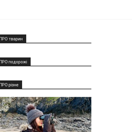
ПРО тварин
ПРО подорожі
ПРО різне