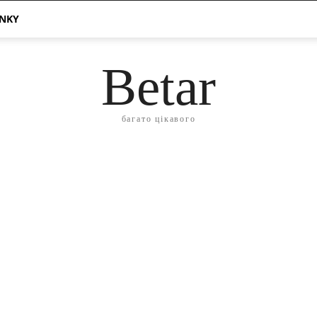
ÁNKY
Betar
багато цікавого