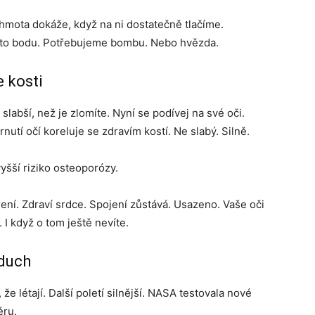
o hmota dokáže, když na ni dostatečně tlačíme.
to bodu. Potřebujeme bombu. Nebo hvězda.
 kosti
slabší, než je zlomíte. Nyní se podívej na své oči.
nutí očí koreluje se zdravím kostí. Ne slabý. Silně.
yšší riziko osteoporózy.
ření. Zdraví srdce. Spojení zůstává. Usazeno. Vaše oči
 I když o tom ještě nevíte.
zduch
e létají. Další poletí silnější. NASA testovala nové
éru.