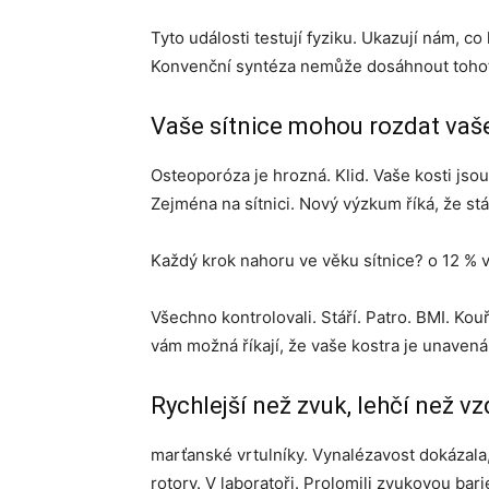
Tyto události testují fyziku. Ukazují nám, c
Konvenční syntéza nemůže dosáhnout toho
Vaše sítnice mohou rozdat vaše
Osteoporóza je hrozná. Klid. Vaše kosti jsou 
Zejména na sítnici. Nový výzkum říká, že stár
Každý krok nahoru ve věku sítnice? o 12 % v
Všechno kontrolovali. Stáří. Patro. BMI. Kou
vám možná říkají, že vaše kostra je unavená.
Rychlejší než zvuk, lehčí než v
marťanské vrtulníky. Vynalézavost dokázala, ž
rotory. V laboratoři. Prolomili zvukovou bari