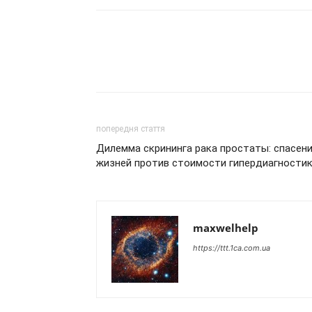
попередня стаття
Дилемма скрининга рака простаты: спасен
жизней против стоимости гипердиагности
maxwelhelp
https://ttt.1ca.com.ua