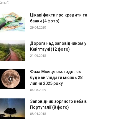
Китаї.
Цікаві факти про кредити та
банки (4 фото)
29.04.2020
Дорога над заповідником у
Кейптауні (12 фото)
21.09.2018
Фаза Місяця сьогодні: як
буде виглядати місяць 28
липня 2025 року
04.08.2025
Заповідник зоряного неба в
Португалії (8 фото)
08.04.2018