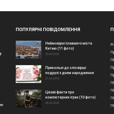
ПОПУЛЯРНІ ПОВІДОМЛЕННЯ
П
Неймовірні плаваючі міста
Р
Китаю (11 фото)
П
у
30.04.2020
П
П
Прикольні до сліз вірші
подрузі з днем народження
П
21.04.2018
П
П
Цікаві факти про
компютерних іграх (10 фото)
П
28.04.2020
em
П