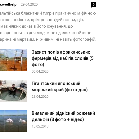
xwelhelp
-
29.04.2020
0
льтійська блакитний тигр є практично міфічною
тотою, оскільки, крім розповідей очевидців,
має ніяких доказів його існування. До
огоднішнього дня людям не вдалося знайти це
арина ні мертвим, ні живим, ні навіть фотографій.
Захист полів африканських
фермерів від набігів слонів (5
фото)
30.04.2020
Гігантський японський
морський краб (фото дня)
28.04.2020
Виявлений рідкісний рожевий
дельфін (3 фото + відео)
15.05.2018