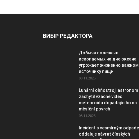
ВИБІР РЕДАКТОРА
Добыча полезных
ископаемых на дне океана
угрожает жизненно важном
источнику пищи
08.11.2025
Lunární ohňostroj: astronom
zachytil vzácné video
meteoroidu dopadajícího na
měsíční povrch
08.11.2025
Incident s vesmírným odpad
oddaluje návrat čínských