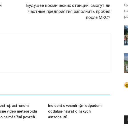
п
ні
Будущее космических станций: смогут ли
па
частные предприятия заполнить пробел
рі
после МКС?
ostroj: astronom
Incident s vesmírným odpadem
ácné video meteoroidu
oddaluje návrat čínských
o na měsíční povrch
astronautů