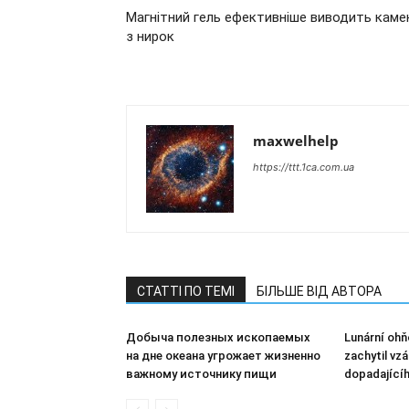
Магнітний гель ефективніше виводить каме
з нирок
maxwelhelp
https://ttt.1ca.com.ua
СТАТТІ ПО ТЕМІ
БІЛЬШЕ ВІД АВТОРА
Добыча полезных ископаемых
Lunární ohň
на дне океана угрожает жизненно
zachytil vz
важному источнику пищи
dopadajícíh