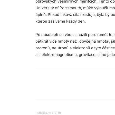
obrovských vesmírných měřítcích. Tento obje
University of Portsmouth, může vyloučit možn
úplně. Pokud taková síla existuje, byla by e
kterou zažíváme každý den.
Po desetiletí se vědci snažili porozumět tem
pětkrát více hmoty než „obyčejná hmota“, ja
protonů, neutronů a elektronů a tyto částic
sil: elektromagnetismu, gravitace, silné jade
попередня стаття