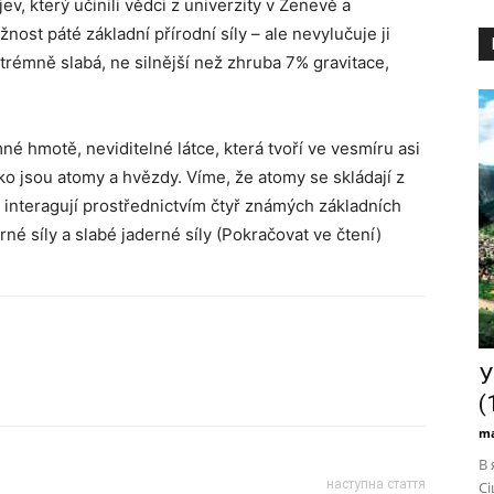
v, který učinili vědci z univerzity v Ženevě a
ost páté základní přírodní síly – ale nevylučuje ji
xtrémně slabá, ne silnější než zhruba 7% gravitace,
né hmotě, neviditelné látce, která tvoří ve vesmíru asi
ko jsou atomy a hvězdy. Víme, že atomy se skládají z
e interagují prostřednictvím čtyř známých základních
rné síly a slabé jaderné síly (Pokračovat ve čtení)
У
(
ma
В 
наступна стаття
Сі