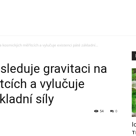
kosmických měřítcích a vylučuje existenci páté základní...
leduje gravitaci na
cích a vylučuje
kladní síly
54
0
І
т