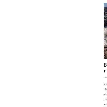
В
л
ma
Рі
Ні
аб
рі
ви