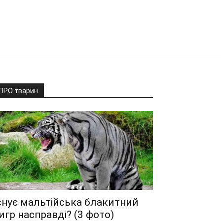
ПРО тварин
снує мальтійська блакитний
игр насправді? (3 фото)