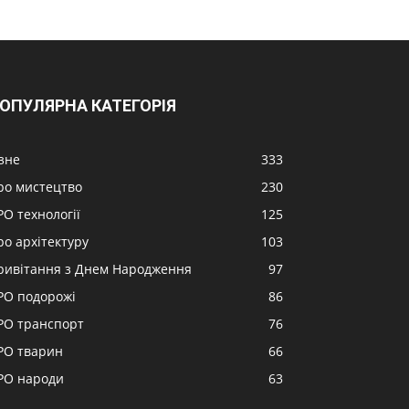
ОПУЛЯРНА КАТЕГОРІЯ
ізне
333
ро мистецтво
230
РО технології
125
ро архітектуру
103
ривітання з Днем Народження
97
РО подорожі
86
РО транспорт
76
РО тварин
66
РО народи
63