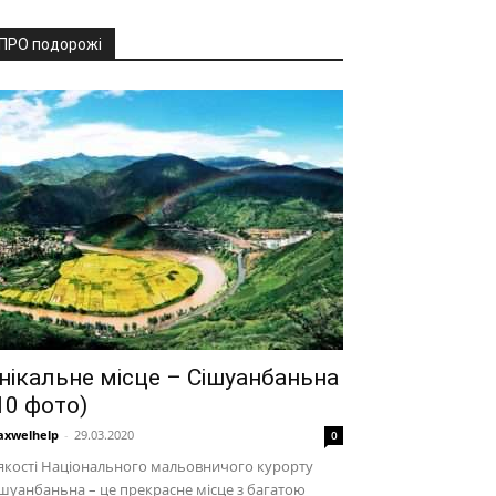
ПРО подорожі
нікальне місце – Сішуанбаньна
10 фото)
xwelhelp
-
29.03.2020
0
якості Національного мальовничого курорту
шуанбаньна – це прекрасне місце з багатою