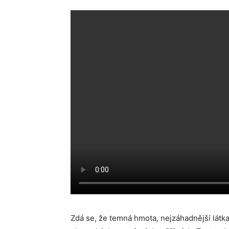
Zdá se, že temná hmota, nejzáhadnější látka