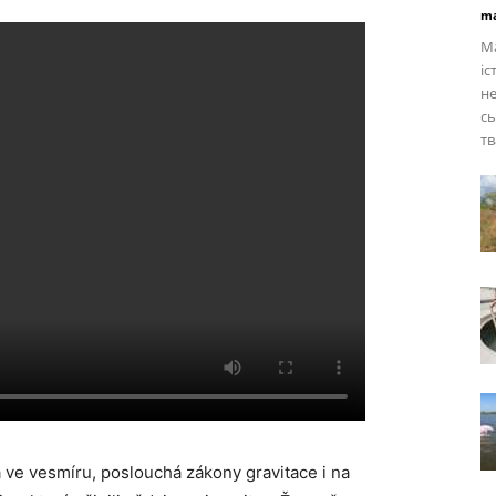
ma
Ма
іс
не
сь
тв
 ve vesmíru, poslouchá zákony gravitace i na