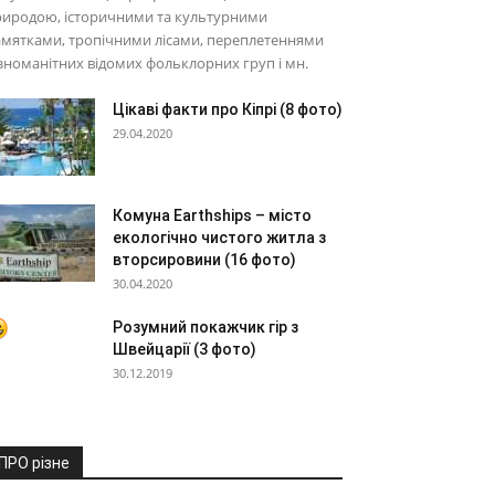
риродою, історичними та культурними
мятками, тропічними лісами, переплетеннями
зноманітних відомих фольклорних груп і мн.
Цікаві факти про Кіпрі (8 фото)
29.04.2020
Комуна Earthships – місто
екологічно чистого житла з
вторсировини (16 фото)
30.04.2020
Розумний покажчик гір з
Швейцарії (3 фото)
30.12.2019
ПРО різне