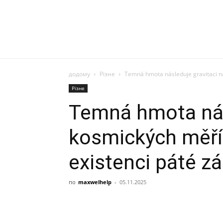
додому
Різне
Temná hmota následuje gravitaci na 
Різне
Temná hmota nás
kosmických měřít
existenci páté zá
по
maxwelhelp
-
05.11.2025