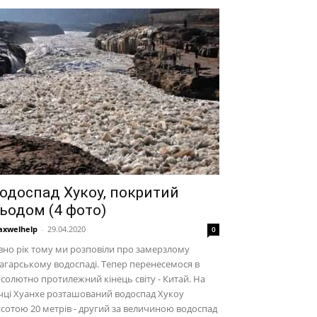
одоспад Хукоу, покритий
ьодом (4 фото)
xwelhelp
-
29.04.2020
0
вно рік тому ми розповіли про замерзлому
агарському водоспаді. Тепер перенесемося в
солютно протилежний кінець світу - Китай. На
чці Хуанхе розташований водоспад Хукоу
сотою 20 метрів - другий за величиною водоспад