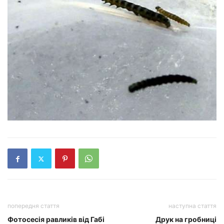
попередня стаття
наступна стаття
Фотосесія равликів від Габі
Друк на гробниці