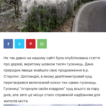
Не так давно на нашому сайті була опублікована стаття
про дереві, вкритому шовком тисяч гусениць. Дане
природне явище знайшло своє продовження в р.
Стерлінг, Шотландія, в якому дев’ятиметровий кущ
перетворився величезний кокон тих самих гусениць.
Гусениці “огорнули своїм ковдрою” кущ всього за пару
днів, але зате це місце стало справжній надбанням для
жителів міста.