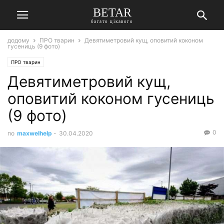
BETAR
багато цікавого
додому
ПРО тварин
Девятиметровий кущ, оповитий коконом
гусениць (9 фото)
ПРО тварин
Девятиметровий кущ,
оповитий коконом гусениць
(9 фото)
0
по
maxwelhelp
-
30.04.2020