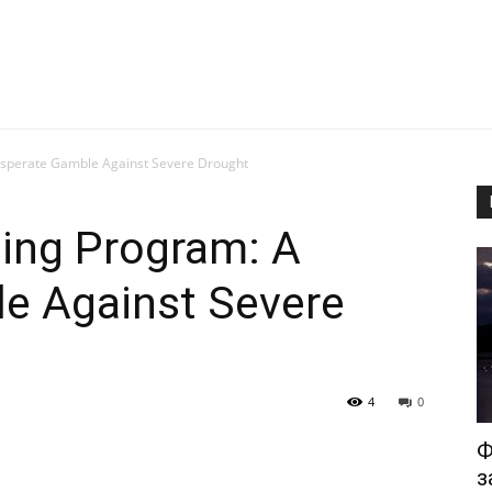
esperate Gamble Against Severe Drought
ding Program: A
e Against Severe
4
0
Ф
з