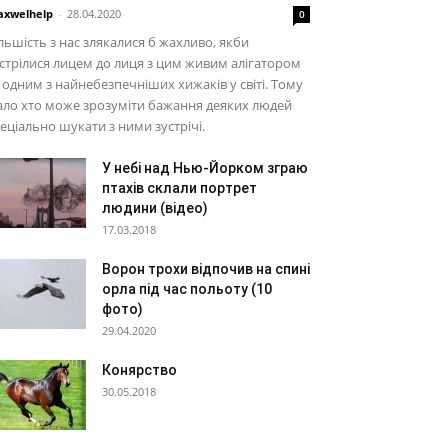
xwelhelp
-
28.04.2020
0
льшість з нас злякалися б жахливо, якби
стрілися лицем до лиця з цим живим алігатором
одним з найнебезпечніших хижаків у світі. Тому
ло хто може зрозуміти бажання деяких людей
еціально шукати з ними зустрічі.
У небі над Нью-Йорком зграю
птахів склали портрет
людини (відео)
17.03.2018
Ворон трохи відпочив на спині
орла під час польоту (10
фото)
29.04.2020
Конярство
30.05.2018