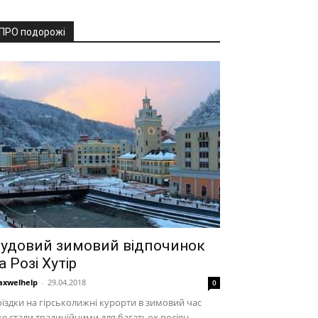
ПРО подорожі
удовий зимовий відпочинок
а Розі Хутір
xwelhelp
-
29.04.2018
0
їздки на гірськолижні курорти в зимовий час
е стали традиційними для багатьох росіян.