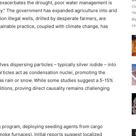
y exacerbates the drought, poor water management is
Сь
tcy.” The government has expanded agriculture into arid
Че
ion illegal wells, drilled by desperate farmers, are
ві
се
ainable practice, coupled with climate change, has
es dispersing particles – typically silver iodide – into
rticles act as condensation nuclei, promoting the
ll as rain or snow. While some studies suggest a 5-15%
itions, proving direct causality remains challenging
ng program, deploying seeding agents from cargo
oke furnaces). Initial reports suggest localized