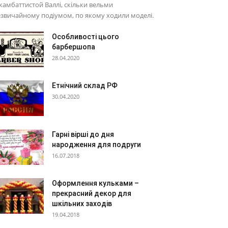
амбаттистой Валлі, скільки вельми
звичайному подіумом, по якому ходили моделі.
Особливості цього
барбершопа
28.04.2020
Етнічний склад РФ
30.04.2020
Гарні вірші до дня
народження для подруги
16.07.2018
Оформлення кульками –
прекрасний декор для
шкільних заходів
19.04.2018