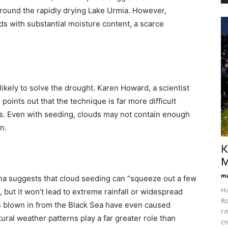
 around the rapidly drying Lake Urmia. However,
ds with substantial moisture content, a scarce
ikely to solve the drought. Karen Howard, a scientist
points out that the technique is far more difficult
s. Even with seeding, clouds may not contain enough
n.
К
M
ma
ona suggests that cloud seeding can “squeeze out a few
На
but it won’t lead to extreme rainfall or widespread
Ro
ds blown in from the Black Sea have even caused
гл
tural weather patterns play a far greater role than
с