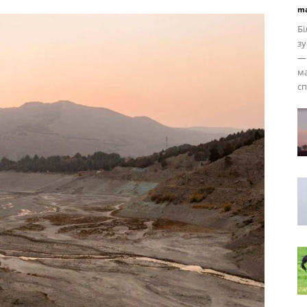
ma
Бі
зу
— 
ма
сп