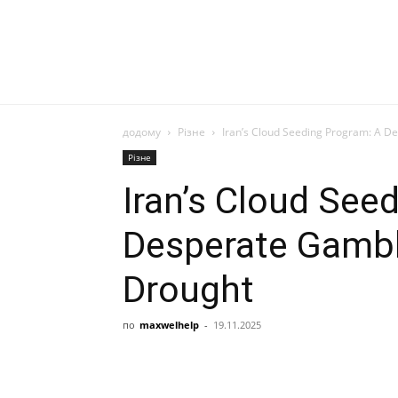
додому
Різне
Iran’s Cloud Seeding Program: A D
Різне
Iran’s Cloud See
Desperate Gambl
Drought
по
maxwelhelp
-
19.11.2025