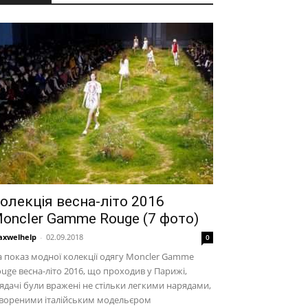
олекція весна-літо 2016
oncler Gamme Rouge (7 фото)
xwelhelp
-
02.09.2018
0
 показ модної колекції одягу Moncler Gamme
uge весна-літо 2016, що проходив у Парижі,
ядачі були вражені не стільки легкими нарядами,
твореними італійським модельєром