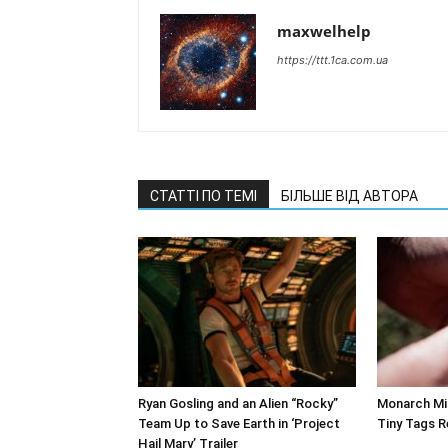
maxwelhelp
https://ttt.1ca.com.ua
СТАТТІ ПО ТЕМІ
БІЛЬШЕ ВІД АВТОРА
Ryan Gosling and an Alien “Rocky”
Monarch Mig
Team Up to Save Earth in ‘Project
Tiny Tags R
Hail Mary’ Trailer