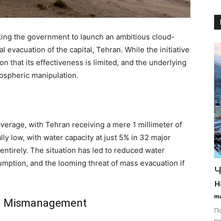
pting the government to launch an ambitious cloud-
l evacuation of the capital, Tehran. While the initiative
n that its effectiveness is limited, and the underlying
mospheric manipulation.
average, with Tehran receiving a mere 1 millimeter of
ally low, with water capacity at just 5% in 32 major
ntirely. The situation has led to reduced water
mption, and the looming threat of mass evacuation if
Ч
н
ma
and Mismanagement
По
вж