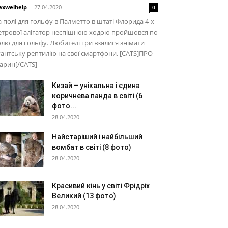
xwelhelp
-
27.04.2020
0
 полі для гольфу в Палметто в штаті Флорида 4-х
етрової алігатор неспішною ходою пройшовся по
лю для гольфу. Любителі гри взялися знімати
гантську рептилію на свої смартфони. [CATS]ПРО
арин[/CATS]
Кизай – унікальна і єдина
коричнева панда в світі (6
фото...
28.04.2020
Найстаріший і найбільший
вомбат в світі (8 фото)
28.04.2020
Красивий кінь у світі Фрідріх
Великий (13 фото)
28.04.2020