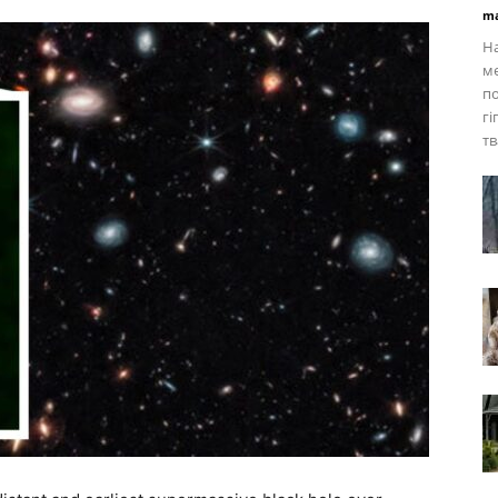
ma
На
м
по
гі
тв