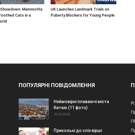
c Showdown: Mammoths
UK Launches Landmark Trials on
oothed Cats in a
Puberty Blockers for Young People
orld
ПОПУЛЯРНІ ПОВІДОМЛЕННЯ
П
Неймовірні плаваючі міста
Р
Китаю (11 фото)
П
30.04.2020
П
П
Прикольні до сліз вірші