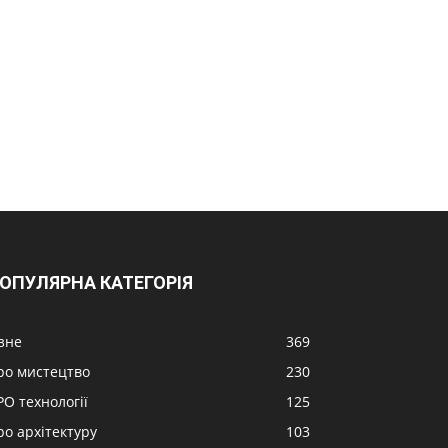
ОПУЛЯРНА КАТЕГОРІЯ
ізне
369
ро мистецтво
230
РО технології
125
ро архітектуру
103