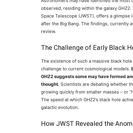
Astronomers may have identified the most d
observed, residing within the galaxy GHZ2.
Space Telescope (JWST), offers a glimpse int
after the Big Bang. The findings, currently 
review.
The Challenge of Early Black 
The existence of such a massive black hole s
challenge to current cosmological models.
GHZ2 suggests some may have formed and 
thought.
Scientists are debating whether the
growing quickly from smaller masses – or “h
The speed at which GHZ2’s black hole achie
galactic evolution.
How JWST Revealed the Anom