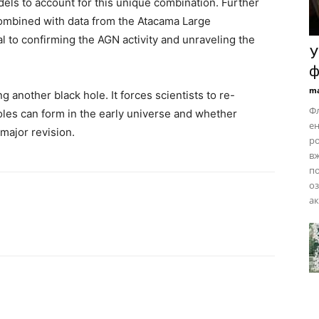
dels to account for this unique combination. Further
combined with data from the Atacama Large
cal to confirming the AGN activity and unraveling the
У
ф
ma
g another black hole. It forces scientists to re-
Фл
les can form in the early universe and whether
ен
major revision.
ро
вж
по
оз
ак