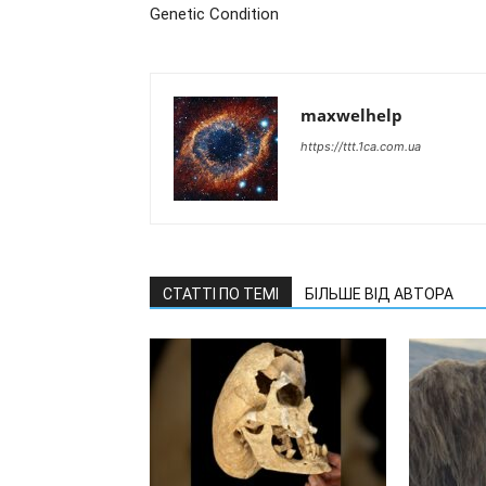
Genetic Condition
maxwelhelp
https://ttt.1ca.com.ua
СТАТТІ ПО ТЕМІ
БІЛЬШЕ ВІД АВТОРА