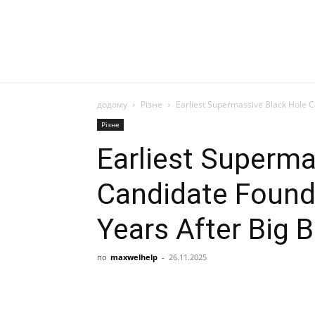
додому
Різне
Earliest Supermassive Black Hole Ca
Різне
Earliest Superma
Candidate Found 
Years After Big 
по
maxwelhelp
-
26.11.2025