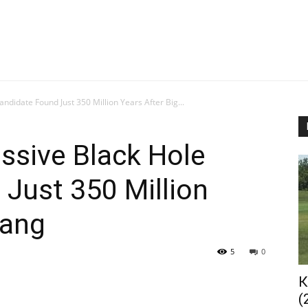
ndidate Found Just 350 Million Years After Big...
ssive Black Hole
Just 350 Million
Bang
5
0
К
(