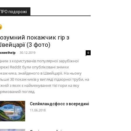
ПРО подорожі
озумний покажчик гір з
вейцарії (3 фото)
xwelhelp
-
30.12.2019
0
ним з користувачів популярної зарубіжної
режі Reddit були опубліковані знімки
кажчика, знайденого в Швейцарії. На ньому
льше 30 покажчиків у вигляді підзорної труби, на
жній з яких є найменування тієї гори на яку
прямований погляд.
Селйяландсфосс з всередині
11.06.2018