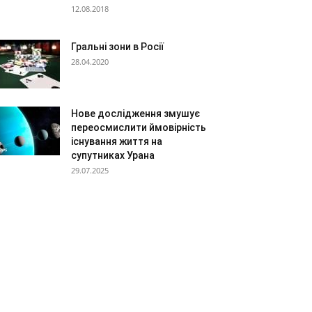
12.08.2018
Гральні зони в Росії
28.04.2020
Нове дослідження змушує
переосмислити ймовірність
існування життя на
супутниках Урана
29.07.2025