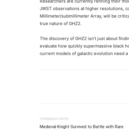
Researchers are currently refining their mo
JWST observations at higher resolutions, 
Millimeter/submillimeter Array, will be criti
true nature of GHZ2.
The discovery of GHZ2 isn’t just about findin
evaluate how quickly supermassive black ho
current models of galactic evolution need a 
попередня стаття
Medieval Knight Survived to Battle with Rare