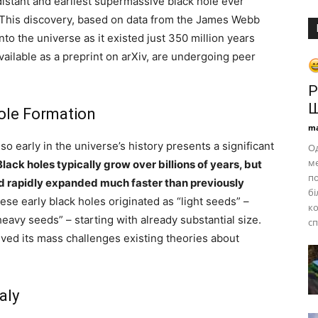
istant and earliest supermassive black hole ever
 This discovery, based on data from the James Webb
o the universe as it existed just 350 million years
available as a preprint on arXiv, are undergoing peer
Р
Ш
Hole Formation
ma
o early in the universe’s history presents a significant
Од
ме
Black holes typically grow over billions of years, but
по
rapidly expanded much faster than previously
бі
se early black holes originated as “light seeds” –
ко
eavy seeds” – starting with already substantial size.
с
ved its mass challenges existing theories about
aly