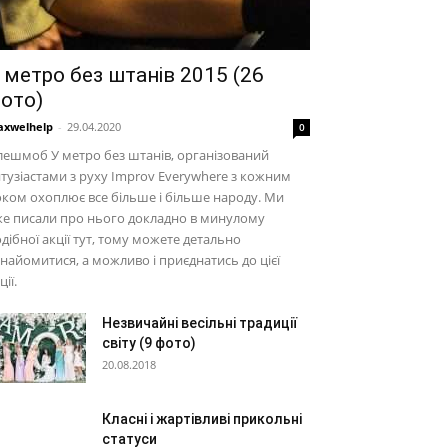
 метро без штанів 2015 (26
ото)
xwelhelp
-
29.04.2020
0
ешмоб У метро без штанів, організований
тузіастами з руху Improv Everywhere з кожним
ком охоплює все більше і більше народу. Ми
е писали про нього докладно в минулому
дібної акції тут, тому можете детально
найомитися, а можливо і приєднатись до цієї
ції.
Незвичайні весільні традиції
світу (9 фото)
20.08.2018
Класні і жартівливі прикольні
статуси