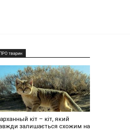
ПРО тварин
арханный кіт – кіт, який
авжди залишається схожим на