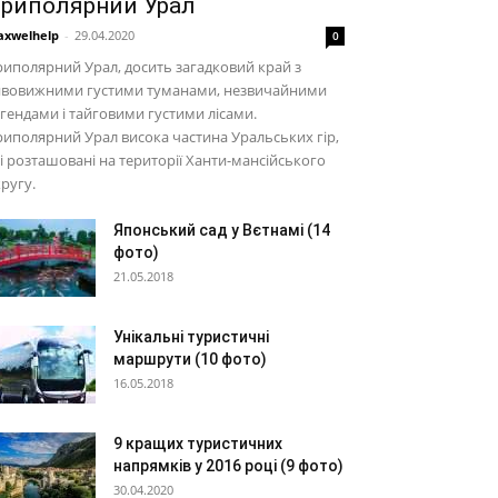
риполярний Урал
xwelhelp
-
29.04.2020
0
иполярний Урал, досить загадковий край з
ивовижними густими туманами, незвичайними
гендами і тайговими густими лісами.
иполярний Урал висока частина Уральських гір,
і розташовані на території Ханти-мансійського
ругу.
Японський сад у Вєтнамі (14
фото)
21.05.2018
Унікальні туристичні
маршрути (10 фото)
16.05.2018
9 кращих туристичних
напрямків у 2016 році (9 фото)
30.04.2020