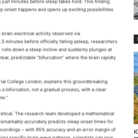
ng just minutes before sleep takes hold. This finding
 onset happens and opens up exciting possibilities
 brain electrical activity observed via
 minutes before officially falling asleep, researchers
l rolls down a steep incline and suddenly plunges at
 clear, predictable “bifurcation” where the brain rapidly
rial College London, explains this groundbreaking
s a bifurcation, not a gradual process, with a clear
me.”
oretical. The research team developed a mathematical
 remarkably accurately predicts sleep onset times for
recordings – with 95% accuracy and an error margin of
К
cking specific brain wave patterns, scientists can now