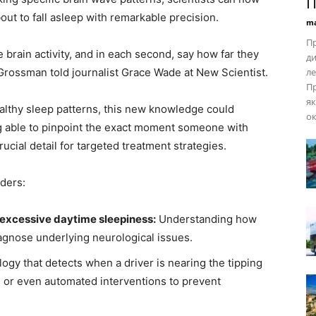
П
t to fall asleep with remarkable precision.
ma
Пр
 brain activity, and in each second, say how far they
д
 Grossman told journalist Grace Wade at New Scientist.
ле
Пр
як
lthy sleep patterns, this new knowledge could
ок
g able to pinpoint the exact moment someone with
crucial detail for targeted treatment strategies.
ders:
 excessive daytime sleepiness:
Understanding how
agnose underlying neurological issues.
ogy that detects when a driver is nearing the tipping
 or even automated interventions to prevent