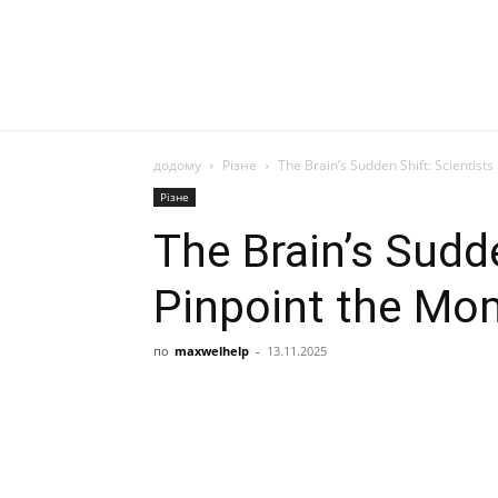
додому
Різне
The Brain’s Sudden Shift: Scientist
Різне
The Brain’s Sudde
Pinpoint the Mo
по
maxwelhelp
-
13.11.2025