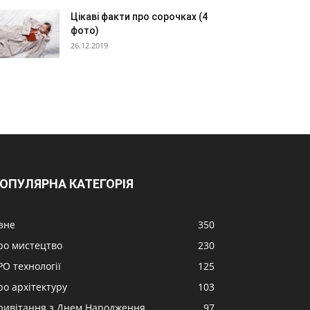
Цікаві факти про сорочках (4
фото)
26.12.2019
ОПУЛЯРНА КАТЕГОРІЯ
ізне
350
ро мистецтво
230
РО технології
125
ро архітектуру
103
ривітання з Днем Народження
97