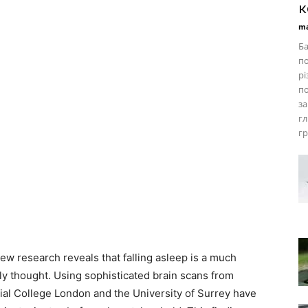
к
ma
Ба
по
рі
по
за
гл
гр
new research reveals that falling asleep is a much
ly thought. Using sophisticated brain scans from
rial College London and the University of Surrey have