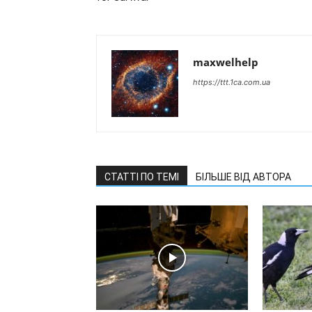
maxwelhelp
https://ttt.1ca.com.ua
СТАТТІ ПО ТЕМІ
БІЛЬШЕ ВІД АВТОРА