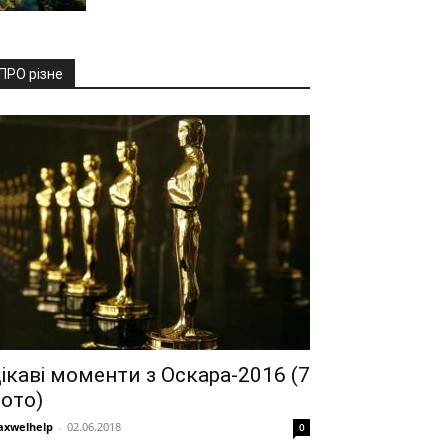
ПРО різне
ікаві моменти з Оскара-2016 (7
ото)
xwelhelp
-
02.06.2018
0