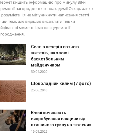
тернет кишить інформацією про минулу 88-й
ремонії нагородження кіноакадемії Оскар, але як
 розумієте, і я не міг уникнути написання статті
 цій темі, але вирішив висвітлити тільки
йцікавіші момент і факти з церемонії
агородження.
Село в печері з сотнею
жителів, школою і
баскетбольним
майданчиком
30.04.2020
Шоколадний килим (7 фото)
25.06.2018
Вчені починають
випробування вакцини від
пташиного грипу на тюленях
15.09.2025