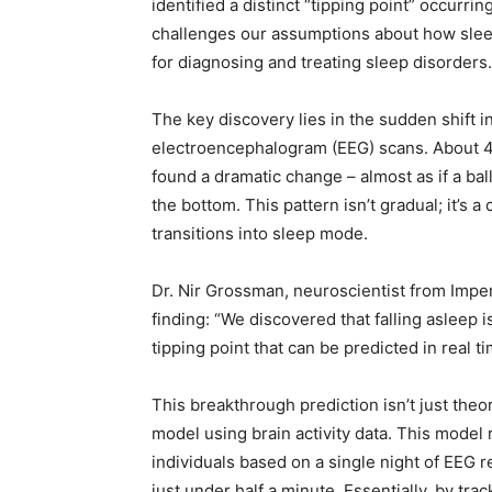
identified a distinct “tipping point” occurri
challenges our assumptions about how sleep
for diagnosing and treating sleep disorders.
The key discovery lies in the sudden shift in
electroencephalogram (EEG) scans. About 4.5
found a dramatic change – almost as if a bal
the bottom. This pattern isn’t gradual; it’s a
transitions into sleep mode.
Dr. Nir Grossman, neuroscientist from Impe
finding: “We discovered that falling asleep i
tipping point that can be predicted in real ti
This breakthrough prediction isn’t just the
model using brain activity data. This model
individuals based on a single night of EEG 
just under half a minute. Essentially, by tra