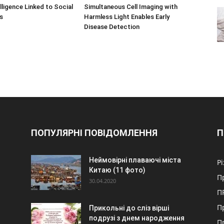
lligence Linked to Social
Simultaneous Cell Imaging with
s
Harmless Light Enables Early
Disease Detection
ПОПУЛЯРНІ ПОВІДОМЛЕННЯ
П
Неймовірні плаваючі міста
Р
Китаю (11 фото)
П
30.04.2020
П
П
Прикольні до сліз вірші
подрузі з днем народження
П