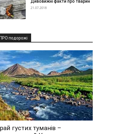
Дивовижні факти про тварин
21.07.2018
ПРО подорожі
рай густих туманів –