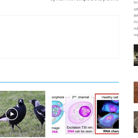
Ін
це
ви
по
на
н