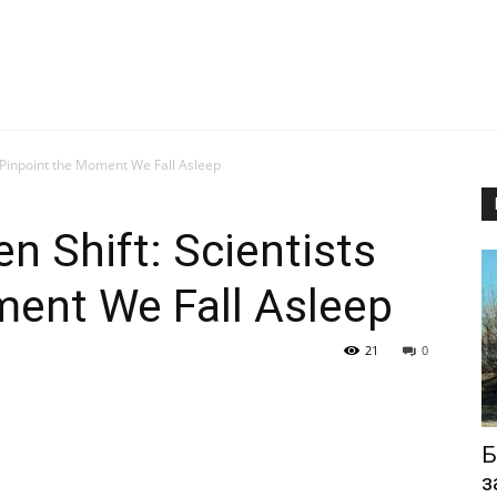
s Pinpoint the Moment We Fall Asleep
n Shift: Scientists
ment We Fall Asleep
21
0
Б
з