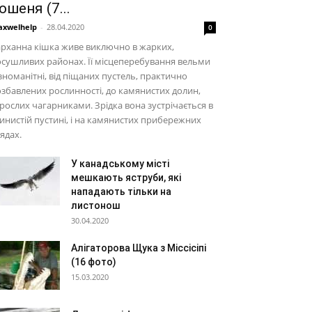
ошеня (7...
xwelhelp
-
28.04.2020
0
рханна кішка живе виключно в жарких,
сушливих районах. Її місцеперебування вельми
зноманітні, від піщаних пустель, практично
збавлених рослинності, до камянистих долин,
рослих чагарниками. Зрідка вона зустрічається в
инистій пустині, і на камянистих прибережних
ядах.
У канадському місті
мешкають яструби, які
нападають тільки на
листонош
30.04.2020
Алігаторова Щука з Міссісіпі
(16 фото)
15.03.2020