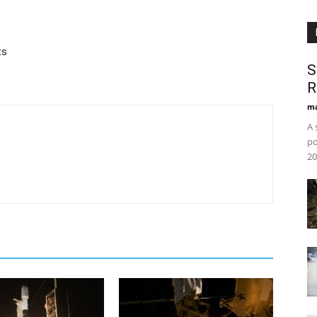
ts
S
R
ma
A 
po
20