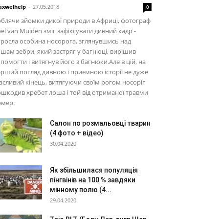
xwelhelp
-
27.05.2018
0
блячи зйомки дикої природи в Африці, фотограф
el van Muiden зміг зафіксувати дивний кадр -
росла особина носорога, зглянувшись над
шам зебри, який застряг у багнюці, вирішив
помогти і витягнув його з багнюки.Але в цій, на
рший погляд дивною і приємною історії не дуже
сливий кінець, витягуючи своїм рогом носоріг
шкодив хребет лоша і той від отриманої травми
омер.
Салон по розмальовці тварин
(4 фото + відео)
30.04.2020
Як збільшилася популяція
пінгвінів на 100 % завдяки
мінному полю (4...
29.04.2020