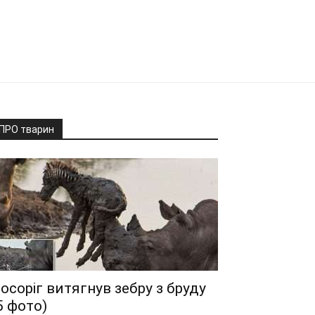
ПРО тварин
осоріг витягнув зебру з бруду
5 фото)