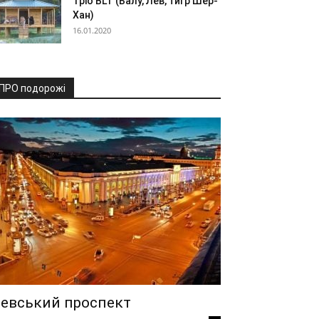
Тріо BLT (Балу, Лев, тигр Шер-
Хан)
16.01.2020
ПРО подорожі
евський проспект