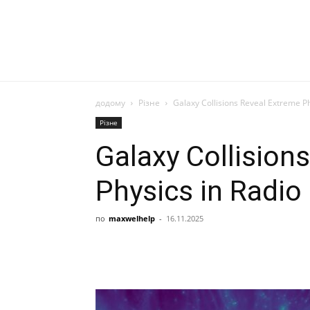
додому
Різне
Galaxy Collisions Reveal Extreme Ph
Різне
Galaxy Collision
Physics in Radio 
по
maxwelhelp
-
16.11.2025