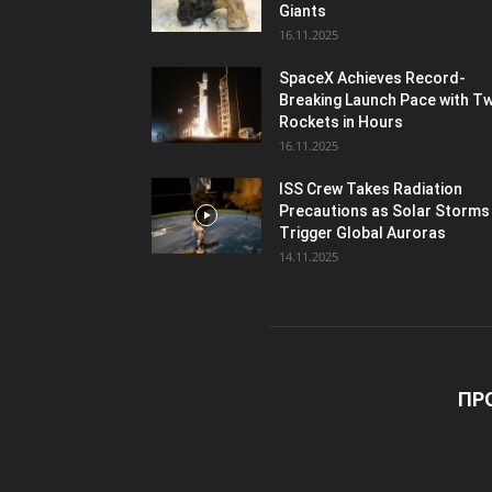
Giants
16.11.2025
SpaceX Achieves Record-
Breaking Launch Pace with T
Rockets in Hours
16.11.2025
ISS Crew Takes Radiation
Precautions as Solar Storms
Trigger Global Auroras
14.11.2025
ПР