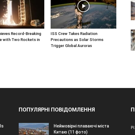
ieves Record-Breaking
ISS Crew Takes Radiation
e with Two Rockets in
Precautions as Solar Storms
Trigger Global Auroras
ПОПУЛЯРНІ ПОВІДОМЛЕННЯ
П
ls
Неймовірні плаваючі міста
Р
Китаю (11 фото)