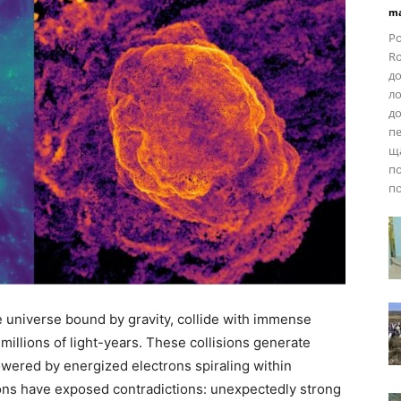
ma
Ро
Ro
до
ло
до
пе
ща
по
п
he universe bound by gravity, collide with immense
 millions of light-years. These collisions generate
wered by energized electrons spiraling within
ons have exposed contradictions: unexpectedly strong