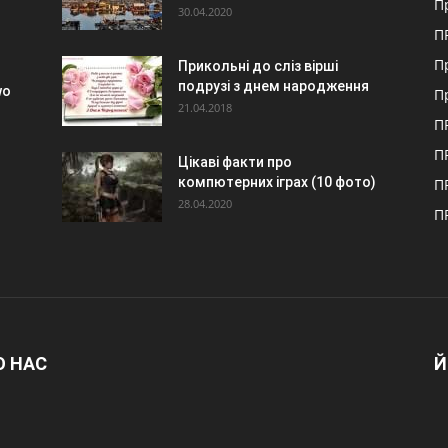
П
30.04.2020
П
П
Прикольні до сліз вірші
подрузі з днем народження
wo
П
21.04.2018
П
П
Цікаві факти про
компютерних іграх (10 фото)
П
28.04.2020
П
О НАС
Й