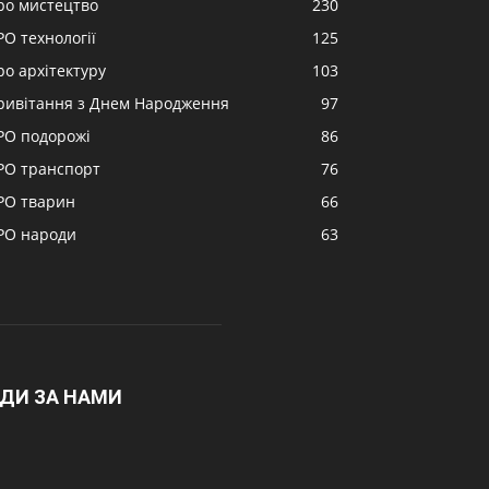
ро мистецтво
230
РО технології
125
ро архітектуру
103
ривітання з Днем Народження
97
РО подорожі
86
РО транспорт
76
РО тварин
66
РО народи
63
ДИ ЗА НАМИ