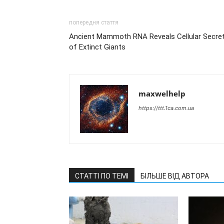
попередня стаття
Ancient Mammoth RNA Reveals Cellular Secre
of Extinct Giants
maxwelhelp
https://ttt.1ca.com.ua
СТАТТІ ПО ТЕМІ
БІЛЬШЕ ВІД АВТОРА