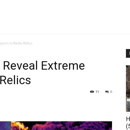
ysics in Radio Relics
s Reveal Extreme
Relics
11
0
Н
(