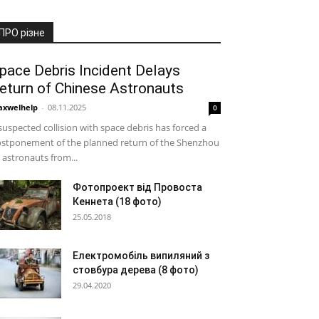
ПРО різне
pace Debris Incident Delays
eturn of Chinese Astronauts
xwelhelp
-
08.11.2025
0
suspected collision with space debris has forced a
stponement of the planned return of the Shenzhou
 astronauts from...
Фотопроект від Провоста
Кеннета (18 фото)
25.05.2018
Електромобіль випиляний з
стовбура дерева (8 фото)
29.04.2020