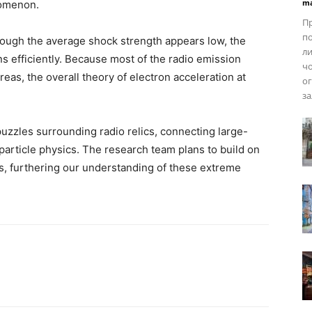
ma
nomenon.
Пр
по
hough the average shock strength appears low, the
ли
ns efficiently. Because most of the radio emission
чо
eas, the overall theory of electron acceleration at
ог
за
uzzles surrounding radio relics, connecting large-
particle physics. The research team plans to build on
s, furthering our understanding of these extreme