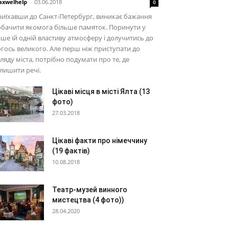
xwelhelp
-
03.06.2018
0
иїхавши до Санкт-Петербург, виникає бажання
бачити якомога більше памяток. Поринути у
ше їй одній властиву атмосферу і долучитись до
гось великого. Але перш ніж приступати до
ляду міста, потрібно подумати про те, де
лишити речі.
Цікаві місця в місті Ялта (13
фото)
27.03.2018
Цікаві факти про німеччину
(19 фактів)
10.08.2018
Театр-музей винного
мистецтва (4 фото))
28.04.2020