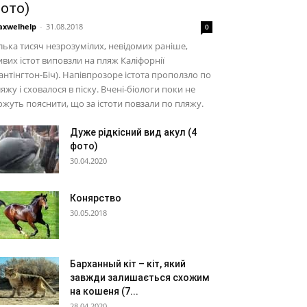
ото)
xwelhelp
-
31.08.2018
0
лька тисяч незрозумілих, невідомих раніше,
вих істот виповзли на пляж Каліфорнії
антінгтон-Біч). Напівпрозоре істота проползло по
яжу і сховалося в піску. Вчені-біологи поки не
жуть пояснити, що за істоти повзали по пляжу.
Дуже рідкісний вид акул (4
фото)
30.04.2020
Конярство
30.05.2018
Барханный кіт – кіт, який
завжди залишається схожим
на кошеня (7...
28.04.2020