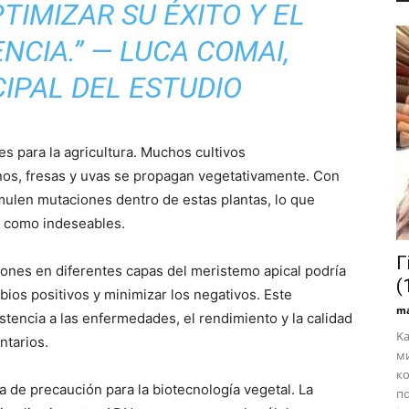
TIMIZAR SU ÉXITO Y EL
NCIA.” —
LUCA COMAI,
IPAL DEL ESTUDIO
es para la agricultura. Muchos cultivos
nos, fresas y uvas se propagan vegetativamente. Con
ulen mutaciones dentro de estas plantas, lo que
s como indeseables.
Г
nes en diferentes capas del meristemo apical podría
(
bios positivos y minimizar los negativos. Este
ma
stencia a las enfermedades, el rendimiento y la calidad
Ka
ntarios.
ми
ко
 de precaución para la biotecnología vegetal. La
по