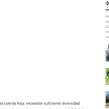
ф
ma
Кі
жи
(Х
пл
мо
 cuerda floja: necesitan suficiente diversidad