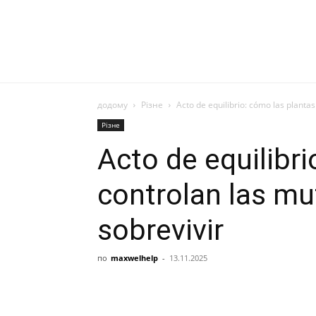
додому
Різне
Acto de equilibrio: cómo las planta
Різне
Acto de equilibr
controlan las mu
sobrevivir
по
maxwelhelp
-
13.11.2025