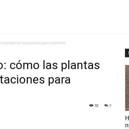
s controlan las mutaciones para sobrevivir
io: cómo las plantas
taciones para
32
0
Н
п