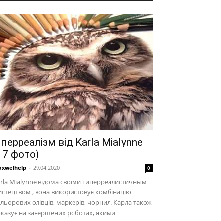
іперреалізм від Karla Mialynne
17 фото)
xwelhelp
-
29.04.2020
0
rla Mialynne відома своїми гиперреалистичным
стецтвом , вона використовує комбінацію
льорових олівців, маркерів, чорнил. Карла також
казує на завершених роботах, якими