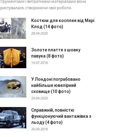
струментами і витратними матеріалами вона
ристувалася, створюючи свої роботи.
Костюм для косплея від Марі
Клод (14 фото)
28.04.2020
Золоте плаття з шовку
павука (8 фото)
19.07.2018
У Лондоні пограбовано
найбільше ювелірний
сховище (10 фото)
29.04.2020
Справжній, повністю
функціонуючий вантажівка з
льоду (4 фото)
26.04.2018