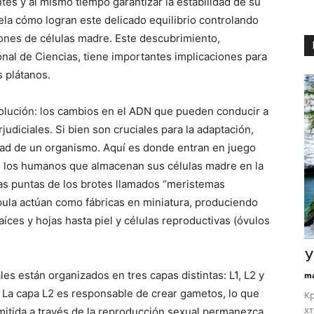
es y al mismo tiempo garantizar la estabilidad de su
la cómo logran este delicado equilibrio controlando
iones de células madre. Este descubrimiento,
nal de Ciencias, tiene importantes implicaciones para
s plátanos.
olución: los cambios en el ADN que pueden conducir a
udiciales. Si bien son cruciales para la adaptación,
dad de un organismo. Aquí es donde entran en juego
de los humanos que almacenan sus células madre en la
las puntas de los brotes llamados “meristemas
úpula actúan como fábricas en miniatura, produciendo
íces y hojas hasta piel y células reproductivas (óvulos
У
s están organizados en tres capas distintas: L1, L2 y
ma
. La capa L2 es responsable de crear gametos, lo que
Кр
хт
smitida a través de la reproducción sexual permanezca