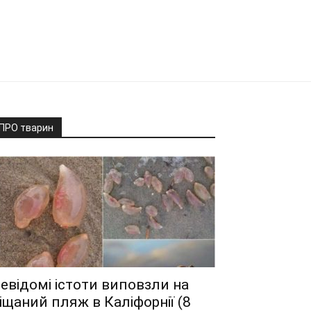
ПРО тварин
евідомі істоти виповзли на
іщаний пляж в Каліфорнії (8