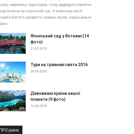
сить невелику територію, тому відвідати памятні
сця можна за короткий час. У кожному місті
хазії є багато цікавого: храми, музеї, національні
рки.
Японський сад у Вєтнамі (14
фото)
21.05.2018
Тури на травневі свята 2016
30.04.2020
Дивовижні країни нашої
планети (9 фото)
10.04.2018
ПРО різне