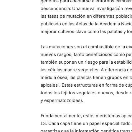
genética para adaptarse a entornos cambiant
descendencia. Una nueva investigación reve
las tasas de mutación en diferentes poblac
publicado en las Actas de la Academia Nacio
mejorar cultivos clave como las patatas y lo
Las mutaciones son el combustible de la ev
nuevos rasgos, tanto beneficiosos como perj
también suponen un riesgo para la estabili
las células madre vegetales. A diferencia 
médula ósea, las plantas tienen grupos en 
apicales”. Estas estructuras en forma de c
todos los tejidos vegetales nuevos, desde ra
y espermatozoides).
Fundamentalmente, estos meristemas apicale
L3. Cada capa tiene un papel especializado
garantiza que la información genética tran