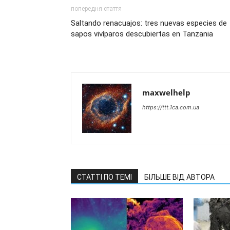
попередня стаття
Saltando renacuajos: tres nuevas especies de
sapos vivíparos descubiertas en Tanzania
maxwelhelp
https://ttt.1ca.com.ua
СТАТТІ ПО ТЕМІ
БІЛЬШЕ ВІД АВТОРА