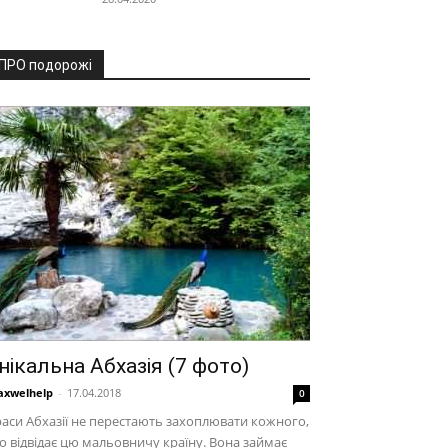
ПРО подорожі
нікальна Абхазія (7 фото)
xwelhelp
-
17.04.2018
0
аси Абхазії не перестають захоплювати кожного,
о відвідає цю мальовничу країну. Вона займає