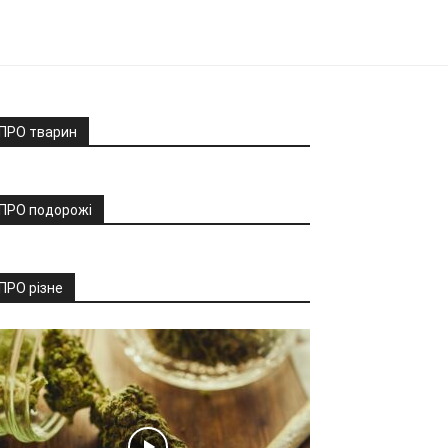
ПРО тварин
ПРО подорожі
ПРО різне