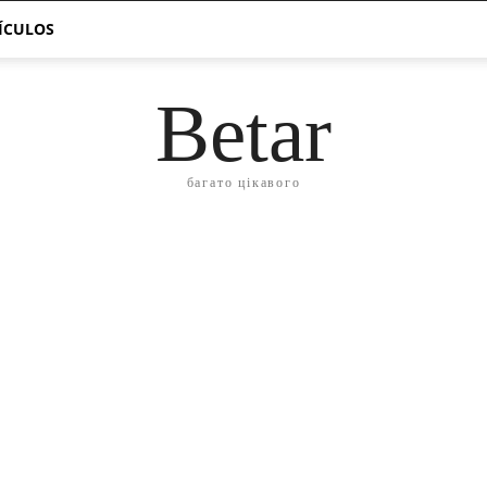
TÍCULOS
Betar
багато цікавого