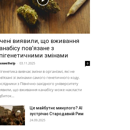
чені виявили, що вживання
анабісу пов’язане з
пігенетичними змінами
xwelhelp
-
03.11.2025
0
ігенетика вивчає зміни в організмі, які не
в’язані зі змінами самого генетичного коду.
слідники з Північно-західного університету
явили, що вживання канабісу може накласти
дбиток...
Це майбутнє минулого? AI
зустрічає Стародавній Рим
24.09.2025