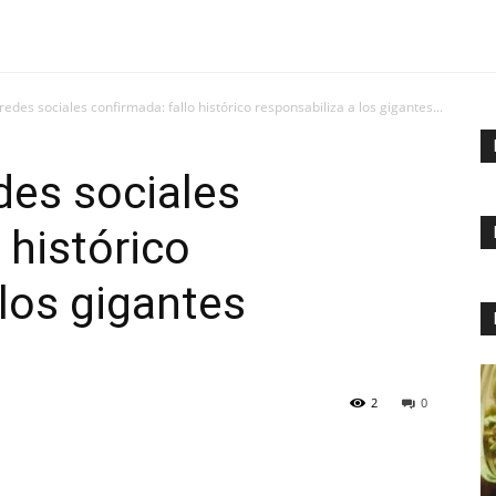
redes sociales confirmada: fallo histórico responsabiliza a los gigantes...
des sociales
 histórico
 los gigantes
2
0