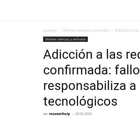
додому
Últimas noticias y artículos
Adicción a las 
Últimas noticias y artículos
Adicción a las re
confirmada: fallo
responsabiliza a
tecnológicos
по
maxwelhelp
-
29.03.2026