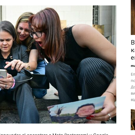
В
к
е
ma
Еп
по
До
ви
ві