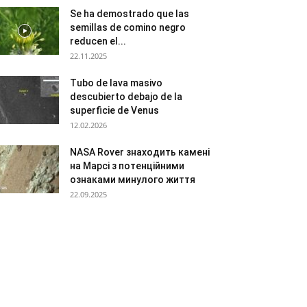
Se ha demostrado que las
semillas de comino negro
reducen el...
22.11.2025
Tubo de lava masivo
descubierto debajo de la
superficie de Venus
12.02.2026
NASA Rover знаходить камені
на Марсі з потенційними
ознаками минулого життя
22.09.2025