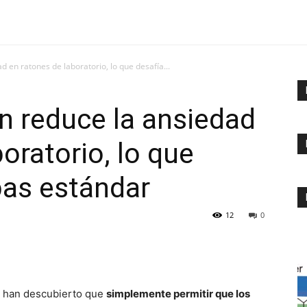
d en ratones de laboratorio, lo que desafía...
n reduce la ansiedad
oratorio, lo que
bas estándar
12
0
l han descubierto que
simplemente permitir que los