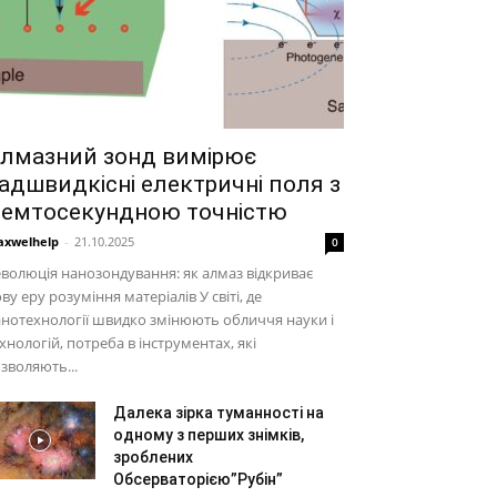
лмазний зонд вимірює
адшвидкісні електричні поля з
емтосекундною точністю
xwelhelp
-
21.10.2025
0
волюція нанозондування: як алмаз відкриває
ву еру розуміння матеріалів У світі, де
нотехнології швидко змінюють обличчя науки і
хнологій, потреба в інструментах, які
зволяють...
Далека зірка туманності на
одному з перших знімків,
зроблених
Обсерваторією”Рубін”