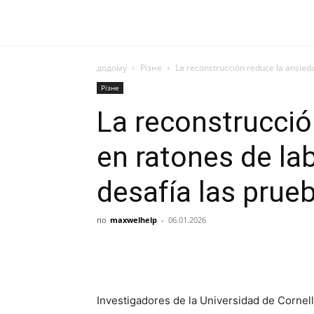
додому
Різне
La reconstrucción reduce la ansieda
Різне
La reconstrucció
en ratones de lab
desafía las prue
по
maxwelhelp
-
06.01.2026
Investigadores de la Universidad de Cornel