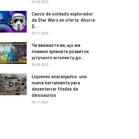
05.08.2025
Casco de soldado explorador
de Star Wars en oferta: Ahorre
$...
30.11.2025
Чи вважаєте ви, що ми
повинні зупинити розвиток
штучного інтелекту до...
06.09.2025
Líquenes anaranjados: una
nueva herramienta para
desenterrar fósiles de
dinosaurios
06.11.2025