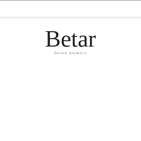
Betar
багато цікавого