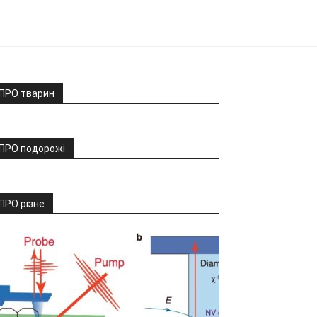
ПРО тварин
ПРО подорожі
ПРО різне