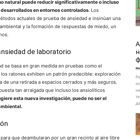
o natural puede reducir significativamente o incluso
 desarrollados en entornos controlados
. Los
métodos actuales de prueba de ansiedad e insinúan una
ambiental y la formación de respuestas de miedo, un
nos.
А
ansiedad de laboratorio
н
ф
edad se basa en gran medida en pruebas como el
ma
 los ratones exhiben un patrón predecible: exploración
Ре
da de una retirada a espacios cerrados y más seguros.
но
uesta tan arraigada que incluso los ansiolíticos
на
те
giere esta nueva investigación, puede no ser el
до
ambiental.
ión
 para que deambularan por un gran recinto al aire libre