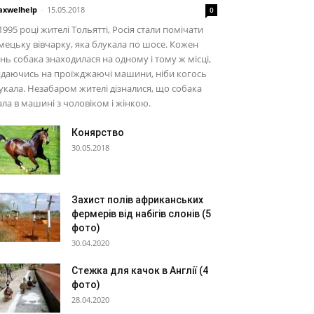
xwelhelp
-
15.05.2018
0
1995 році жителі Тольятті, Росія стали помічати
мецьку вівчарку, яка блукала по шосе. Кожен
нь собака знаходилася на одному і тому ж місці,
идаючись на проїжджаючі машини, ніби когось
кала. Незабаром жителі дізналися, що собака
ала в машині з чоловіком і жінкою.
Конярство
30.05.2018
Захист полів африканських
фермерів від набігів слонів (5
фото)
30.04.2020
Стежка для качок в Англії (4
фото)
28.04.2020