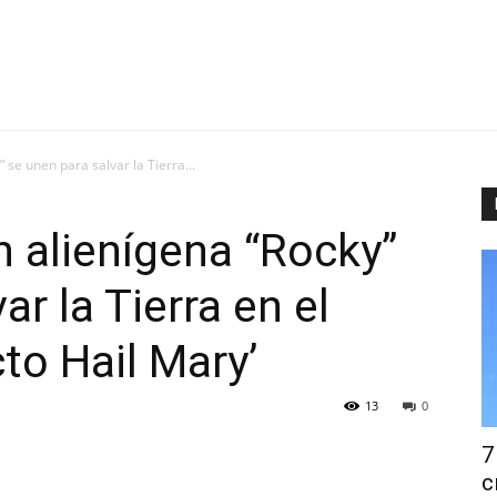
 se unen para salvar la Tierra...
n alienígena “Rocky”
ar la Tierra en el
cto Hail Mary’
13
0
7
с