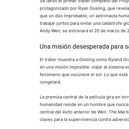
Se lanzó el primer tráiler completo del
Proy
protagonizado por Ryan Gosling, que revela
que un dúo improbable, un astronauta human
trabajar juntos para evitar una catástrofe g
Andy Weir, se estrenará el 20 de marzo de 
Una misión desesperada para sa
El tráiler muestra a Gosling como Ryland G
en una misión imposible: viajar al sistema e
fenómeno que oscurece el sol. Lo que está en
congelará.
La premisa central de la película gira en to
humanidad reside en un hombre que nunca tu
central del éxito anterior de Weir,
The Marti
claves para la supervivencia contra advers