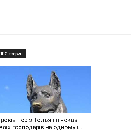
ПРО тварин
 років пес з Тольятті чекав
воїх господарів на одному і...