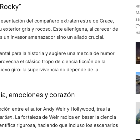
“Rocky”
Я
Ма
за
 presentación del compañero extraterrestre de Grace,
(T
xterior gris y rocoso. Este alienígena, al carecer de
на
es un invasor amenazador sino un aliado crucial.
ntal para la historia y sugiere una mezcla de humor,
ovecha el clásico tropo de ciencia ficción de la
uevo giro: la supervivencia no depende de la
cia, emociones y corazón
ión entre el autor Andy Weir y Hollywood, tras la
artian
. La fortaleza de Weir radica en basar la ciencia
entífica rigurosa, haciendo que incluso los escenarios