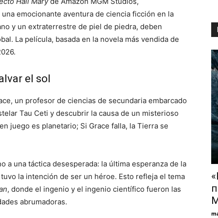
ecto Hail Mary
de Amazon MGM Studios,
 una emocionante aventura de ciencia ficción en la
o y un extraterrestre de piel de piedra, deben
lobal. La película, basada en la novela más vendida de
2026.
lvar el sol
race, un profesor de ciencias de secundaria embarcado
stelar Tau Ceti y descubrir la causa de un misterioso
 juego es planetario; Si Grace falla, la Tierra se
rno a una táctica desesperada: la última esperanza de la
«
vo la intención de ser un héroe. Esto refleja el tema
п
an
, donde el ingenio y el ingenio científico fueron las
М
idades abrumadoras.
ma