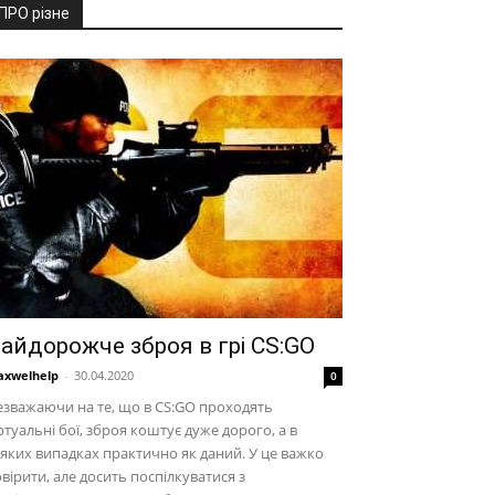
ПРО різне
айдорожче зброя в грі CS:GO
xwelhelp
-
30.04.2020
0
зважаючи на те, що в CS:GO проходять
ртуальні бої, зброя коштує дуже дорого, а в
яких випадках практично як даний. У це важко
вірити, але досить поспілкуватися з