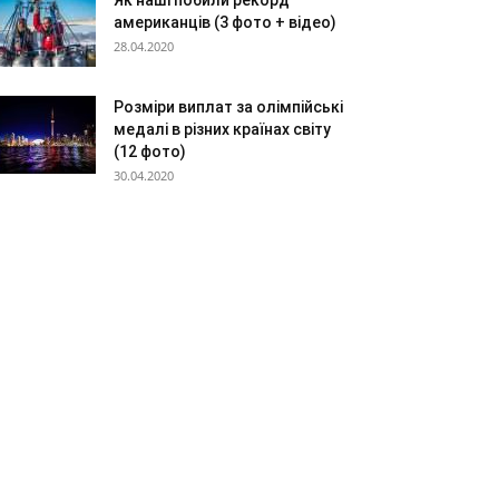
Як наші побили рекорд
американців (3 фото + відео)
28.04.2020
Розміри виплат за олімпійські
медалі в різних країнах світу
(12 фото)
30.04.2020