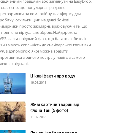
свідченими гравцями або заглянути на EasyDrop,
 стає ясно, що популярна гра давно
ретворилася на комерційну платформу для
робітку, оскільки ціни на деякі бойові
имірники просто захмарні, враховуючи те, що
е повністю віртуальне зброю.Найдорожча
PЗагальновідомий факт, що багато любителів
:GO мають схильність до снайперської гвинтівки
P, з допомогою якої можна вразити
противника з одного пострілу навіть з самого
лекого відстані.
Цікаві факти про воду
19.08.2018
Живі картини тварин від
Фіона Тан (5 фото)
11.07.2018