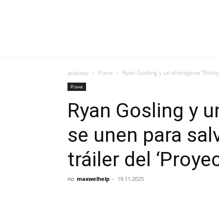
додому
Різне
Ryan Gosling y un alienígena “Rocky”
Різне
Ryan Gosling y u
se unen para salv
tráiler del ‘Proye
по
maxwelhelp
-
19.11.2025