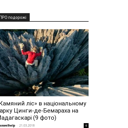
ПРО подорожі
Камяний ліс» в національному
арку Цинги-де-Бемараха на
адагаскарі (9 фото)
xwelhelp
-
21.03.2018
0