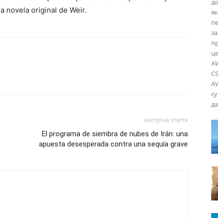
до
a novela original de Weir.
як
пе
за
пр
ц
AW
CS
AW
су
да
наступна стаття
El programa de siembra de nubes de Irán: una
apuesta desesperada contra una sequía grave