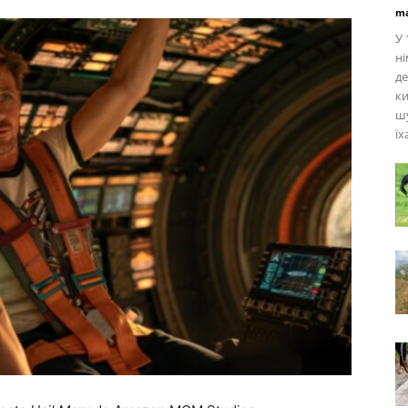
ma
У 
ні
де
к
шу
їх