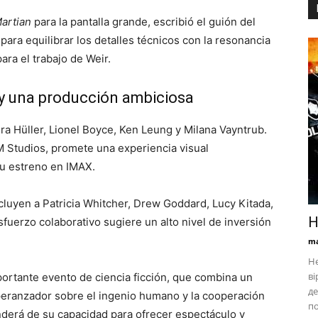
artian
para la pantalla grande, escribió el guión del
para equilibrar los detalles técnicos con la resonancia
ara el trabajo de Weir.
s y una producción ambiciosa
dra Hüller, Lionel Boyce, Ken Leung y Milana Vayntrub.
Studios, promete una experiencia visual
su estreno en IMAX.
ncluyen a Patricia Whitcher, Drew Goddard, Lucy Kitada,
Н
sfuerzo colaborativo sugiere un alto nivel de inversión
ma
Не
ві
ortante evento de ciencia ficción, que combina un
де
ranzador sobre el ingenio humano y la cooperación
по
enderá de su capacidad para ofrecer espectáculo y