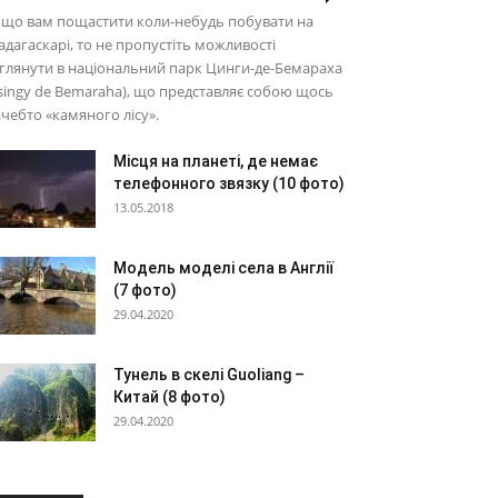
кщо вам пощастити коли-небудь побувати на
дагаскарі, то не пропустіть можливості
глянути в національний парк Цинги-де-Бемараха
singy de Bemaraha), що представляє собою щось
чебто «камяного лісу».
Місця на планеті, де немає
телефонного звязку (10 фото)
13.05.2018
Модель моделі села в Англії
(7 фото)
29.04.2020
Тунель в скелі Guoliang –
Китай (8 фото)
29.04.2020