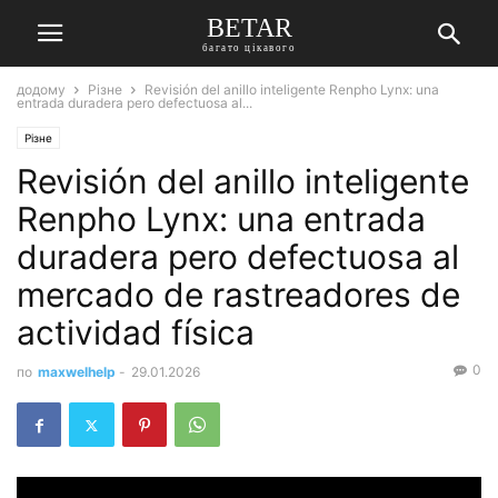
BETAR
багато цікавого
додому
Різне
Revisión del anillo inteligente Renpho Lynx: una
entrada duradera pero defectuosa al...
Різне
Revisión del anillo inteligente
Renpho Lynx: una entrada
duradera pero defectuosa al
mercado de rastreadores de
actividad física
0
по
maxwelhelp
-
29.01.2026