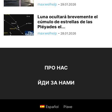
maxwelhelp
-
29.01.2026
Luna ocultará brevemente el
cúmulo de estrellas de las
Pléyades el...
maxwelhelp
-
28.01.2026
ПРО НАС
ЙДИ ЗА НАМИ
Español
Різне