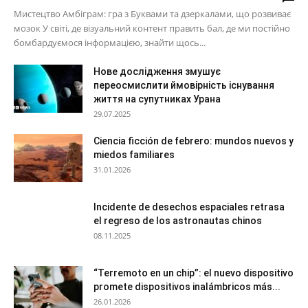
Мистецтво Амбіграм: гра з Буквами та дзеркалами, що розвиває
мозок У світі, де візуальний контент править бал, де ми постійно
бомбардуємося інформацією, знайти щось...
Нове дослідження змушує
переосмислити ймовірність існування
життя на супутниках Урана
29.07.2025
Ciencia ficción de febrero: mundos nuevos y
miedos familiares
31.01.2026
Incidente de desechos espaciales retrasa
el regreso de los astronautas chinos
08.11.2025
“Terremoto en un chip”: el nuevo dispositivo
promete dispositivos inalámbricos más...
26.01.2026