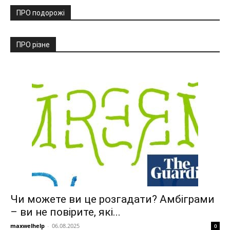
ПРО подорожі
ПРО різне
Чи можете ви це розгадати? Амбіграми
– ви не повірите, які...
maxwelhelp
-
06.08.2025
0