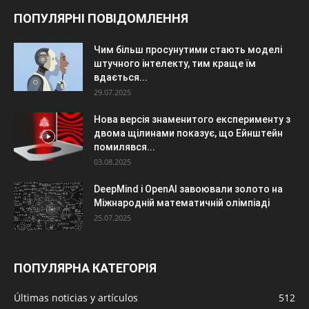
ПОПУЛЯРНІ ПОВІДОМЛЕННЯ
Чим більш просунутими стають моделі
штучного інтелекту, тим краще їм
вдається...
29.07.2025
Нова версія знаменитого експерименту з
двома щілинами показує, що Ейнштейн
помилявся...
03.08.2025
DeepMind і OpenAI завоювали золото на
Міжнародній математичній олімпіаді
25.07.2025
ПОПУЛЯРНА КАТЕГОРІЯ
Últimas noticias y artículos
512