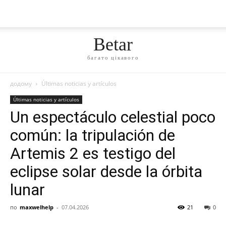
Betar
багато цікавого
додому
Últimas noticias y artículos
Últimas noticias y artículos
Un espectáculo celestial poco
común: la tripulación de
Artemis 2 es testigo del
eclipse solar desde la órbita
lunar
по
maxwelhelp
-
07.04.2026
21
0