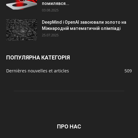
помилявся...
03.08.2025
DeepMind і OpenAI завоювали золото на
Міжнародній математичній олімпіаді
25.07.2025
ПОПУЛЯРНА КАТЕГОРІЯ
Dernières nouvelles et articles
509
ПРО НАС