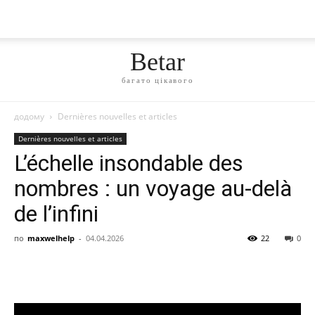
Betar
багато цікавого
додому
Dernières nouvelles et articles
Dernières nouvelles et articles
L’échelle insondable des
nombres : un voyage au-delà
de l’infini
по
maxwelhelp
-
04.04.2026
22
0