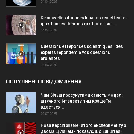
04.04.2026
De nouvelles données lunaires remettent en
question les théories existantes sur...
04.04.2026
Questions et réponses scientifiques : des
experts répondent à vos questions
brûlantes
03.04.2026
ПОПУЛЯРНІ ПОВІДОМЛЕННЯ
Чим більш просунутими стають моделі
штучного інтелекту, тим краще їм
вдається...
29.07.2025
Нова версія знаменитого експерименту з
двома щілинами показує, що Ейнштейн