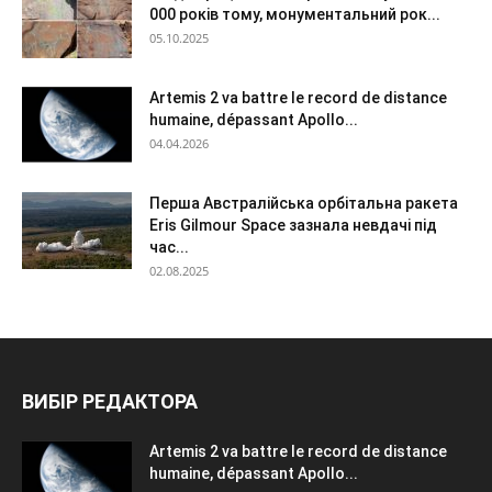
000 років тому, монументальний рок...
05.10.2025
Artemis 2 va battre le record de distance
humaine, dépassant Apollo...
04.04.2026
Перша Австралійська орбітальна ракета
Eris Gilmour Space зазнала невдачі під
час...
02.08.2025
ВИБІР РЕДАКТОРА
Artemis 2 va battre le record de distance
humaine, dépassant Apollo...