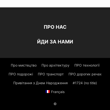
ПРО НАС
ЙДИ ЗА НАМИ
Про мистецтво
Про архітектуру
ПРО технології
ПРО подорожі
ПРО транспорт
ПРО дорогих речах
Привітання з Днем Народження
#1724 (no title)
Français
©