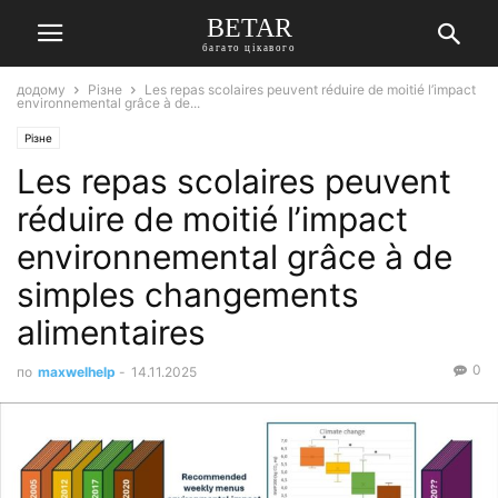
BETAR
багато цікавого
додому
Різне
Les repas scolaires peuvent réduire de moitié l’impact
environnemental grâce à de...
Різне
Les repas scolaires peuvent
réduire de moitié l’impact
environnemental grâce à de
simples changements
alimentaires
0
по
maxwelhelp
-
14.11.2025