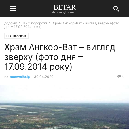
BETAR
багато цікавого
додому
ПРО подорожі
Храм Ангкор-Ват – вигляд зверху (фото
дня – 17.09.2014 року)
ПРО подорожі
Храм Ангкор-Ват – вигляд
зверху (фото дня –
17.09.2014 року)
0
по
maxwelhelp
-
30.04.2020