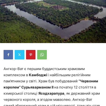
Ангкор-Ват є першим буддистським храмовим
комплексом в
Камбоджі
і найбільшим релігійним
пам’ятником у світі. Храм був побудований
“Червоним
королем” Сурьяварманом II
на початку 12 століття в
кхмерської столиці
Ясодхарапура
, як державний храм
червоного короля, а згодом мавзолею. Ангкор-Ват
самий збережений храм в цій місцевості, тому він став