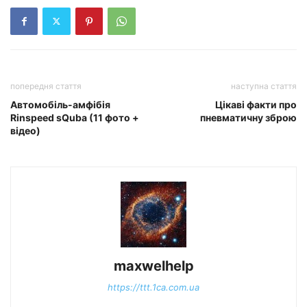
попередня стаття
наступна стаття
Автомобіль-амфібія
Цікаві факти про
Rinspeed sQuba (11 фото +
пневматичну зброю
відео)
maxwelhelp
https://ttt.1ca.com.ua