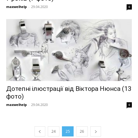
maxwelhelp
-
29.04.2020
0
Дотепні ілюстрації від Віктора Нюнса (13
фото)
maxwelhelp
-
29.04.2020
0
24
25
26