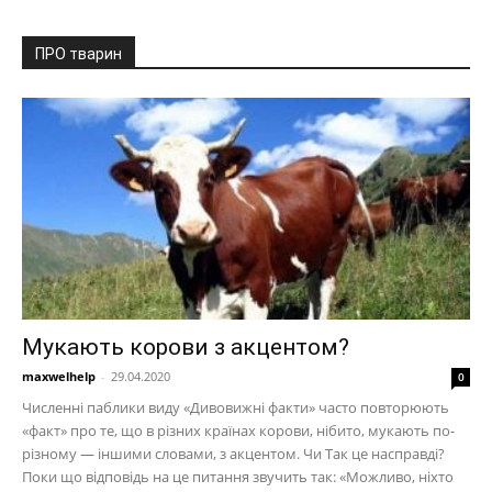
ПРО тварин
Мукають корови з акцентом?
maxwelhelp
-
29.04.2020
0
Численні паблики виду «Дивовижні факти» часто повторюють
«факт» про те, що в різних країнах корови, нібито, мукають по-
різному — іншими словами, з акцентом. Чи Так це насправді?
Поки що відповідь на це питання звучить так: «Можливо, ніхто