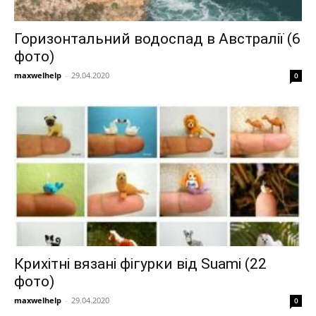
Горизонтальний водоспад в Австралії (6
фото)
maxwelhelp
-
29.04.2020
0
Крихітні вязані фігурки від Suami (22
фото)
maxwelhelp
-
29.04.2020
0