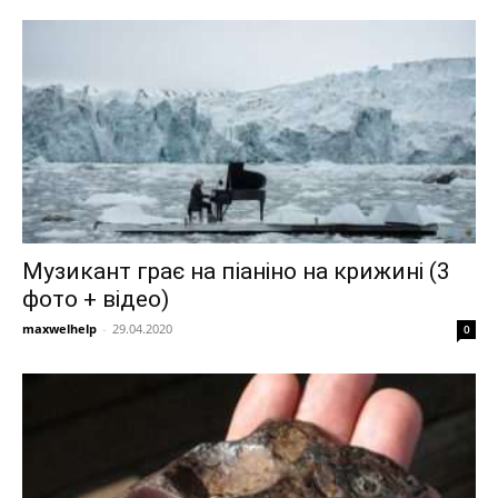
Музикант грає на піаніно на крижині (3
фото + відео)
maxwelhelp
-
29.04.2020
0