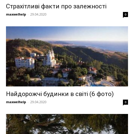
Страхітливі факти про залежності
maxwelhelp
-
29.04.2020
0
Найдорожчі будинки в світі (6 фото)
maxwelhelp
-
29.04.2020
0