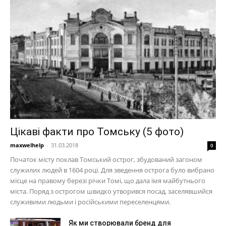
Цікаві факти про Томську (5 фото)
maxwelhelp
-
31.03.2018
0
Початок місту поклав Томський острог, збудований загоном
служилих людей в 1604 році. Для зведення острога було вибрано
місце на правому березі річки Томі, що дала імя майбутнього
міста. Поряд з острогом швидко утворився посад, заселявшийся
служивими людьми і російськими переселенцями.
Як ми створювали бренд для