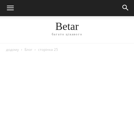
Betar
багато цікавого
додому
Блог
сторінка 25