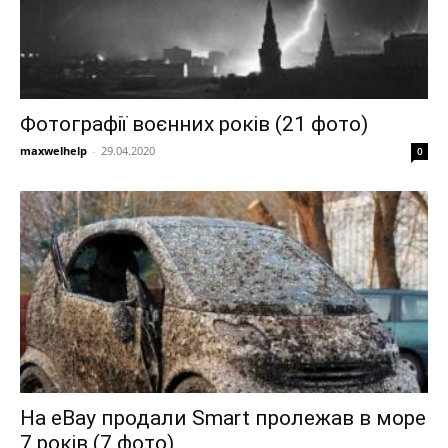
Фотографії воєнних років (21 фото)
maxwelhelp
-
29.04.2020
0
На eBay продали Smart пролежав в море
7 років (7 фото)