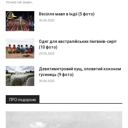
точно не знає».
Весілля мавп в Індії (5 фото)
30.04.2020
Одяг для австралійських пінгвінів-сиріт
(10 фото)
29.04.2020
Девятиметровий кущ, оповитий коконом
гусениць (9 фото)
30.04.2020
ПРО подорожі