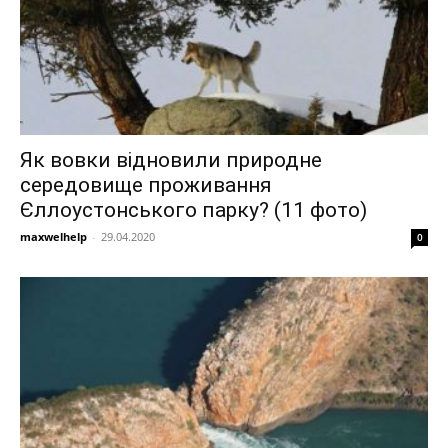
Як вовки відновили природне
середовище проживання
Єллоустонського парку? (11 фото)
maxwelhelp
-
29.04.2020
0