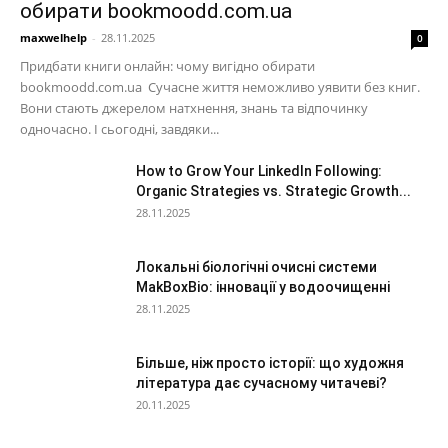
обирати bookmoodd.com.ua
maxwelhelp
-
28.11.2025
0
Придбати книги онлайн: чому вигідно обирати
bookmoodd.com.ua Сучасне життя неможливо уявити без книг.
Вони стають джерелом натхнення, знань та відпочинку
одночасно. І сьогодні, завдяки...
How to Grow Your LinkedIn Following:
Organic Strategies vs. Strategic Growth...
28.11.2025
Локальні біологічні очисні системи
MakBoxBio: інновації у водоочищенні
28.11.2025
Більше, ніж просто історії: що художня
література дає сучасному читачеві?
20.11.2025