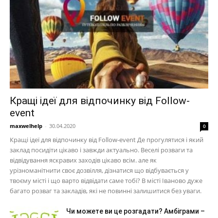
Кращі ідеї для відпочинку від Follow-
event
maxwelhelp
-
30.04.2020
0
Кращі ідеї для відпочинку від Follow-event Де прогулятися і який
заклад посидіти цікаво і завжди актуально. Веселі розваги та
відвідування яскравих заходів цікаво всім. але як
урізноманітнити своє дозвілля, дізнатися що відбувається у
твоєму місті і що варто відвідати саме тобі? В місті Іваново дуже
багато розваг та закладів, які не повинні залишитися без уваги.
Чи можете ви це розгадати? Амбіграми –