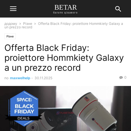
BETAR
багато цікавого
додому
Різне
Offerta Black Friday: proiettore Hommkiety Galaxy a
un prezzo record
Різне
Offerta Black Friday:
proiettore Hommkiety Galaxy
a un prezzo record
0
по
maxwelhelp
-
30.11.2025