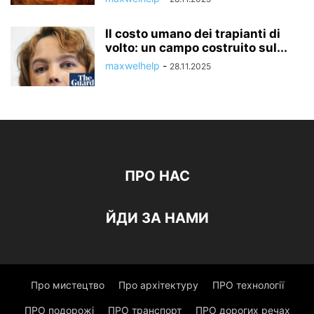
Il costo umano dei trapianti di
volto: un campo costruito sul...
maxwelhelp
-
28.11.2025
ПРО НАС
ЙДИ ЗА НАМИ
Про мистецтво
Про архітектуру
ПРО технології
ПРО подорожі
ПРО транспорт
ПРО дорогих речах