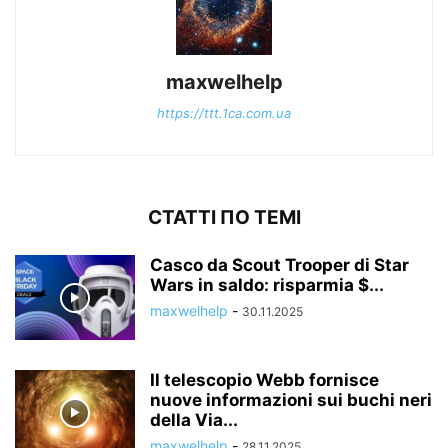
maxwelhelp
https://ttt.1ca.com.ua
СТАТТІ ПО ТЕМІ
Casco da Scout Trooper di Star
Wars in saldo: risparmia $...
maxwelhelp
-
30.11.2025
Il telescopio Webb fornisce
nuove informazioni sui buchi neri
della Via...
maxwelhelp
-
28.11.2025