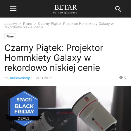
BETAR
багато цікавого
додому
Різне
Czarny Piątek: Projektor Hommkiety Galaxy w
rekordowo niskiej cenie
Різне
Czarny Piątek: Projektor
Hommkiety Galaxy w
rekordowo niskiej cenie
0
по
maxwelhelp
-
30.11.2025