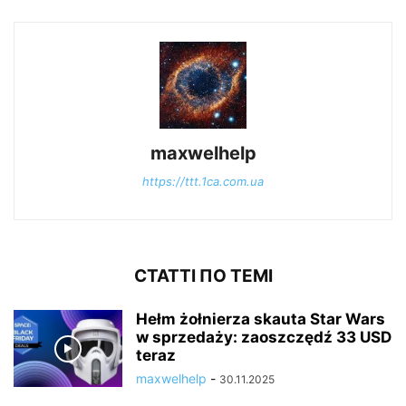
maxwelhelp
https://ttt.1ca.com.ua
СТАТТІ ПО ТЕМІ
Hełm żołnierza skauta Star Wars
w sprzedaży: zaoszczędź 33 USD
teraz
maxwelhelp
-
30.11.2025