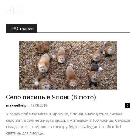
ПРО тварин
Село лисиць в Японії (8 фото)
maxwelhelp
-
12.08.2018
0
У горах поблизу міста Широиши, Японія, знаходиться лисяча
село Зат, в селі не живуть люди, її жителями є 100 лисиць. Селище
складається з широкого спектру будівель, будинків, обєктів і
святинь для лисиць.