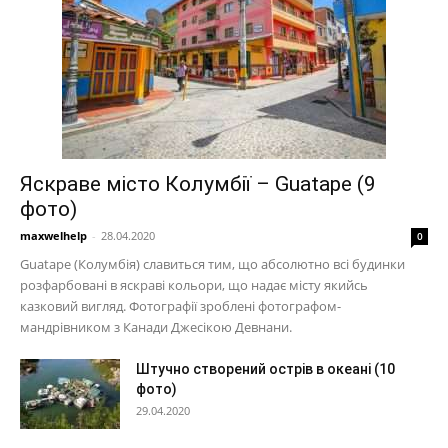
Яскраве місто Колумбії – Guatape (9
фото)
maxwelhelp
-
28.04.2020
0
Guatape (Колумбія) славиться тим, що абсолютно всі будинки
розфарбовані в яскраві кольори, що надає місту якийсь
казковий вигляд. Фотографії зроблені фотографом-
мандрівником з Канади Джесікою Девнани.
Штучно створений острів в океані (10
фото)
29.04.2020