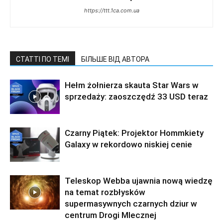
https://ttt.1ca.com.ua
СТАТТІ ПО ТЕМІ
БІЛЬШЕ ВІД АВТОРА
Hełm żołnierza skauta Star Wars w
sprzedaży: zaoszczędź 33 USD teraz
Czarny Piątek: Projektor Hommkiety
Galaxy w rekordowo niskiej cenie
Teleskop Webba ujawnia nową wiedzę
na temat rozbłysków
supermasywnych czarnych dziur w
centrum Drogi Mlecznej