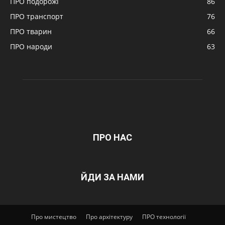
ПРО подорожі
86
ПРО транспорт
76
ПРО тварин
66
ПРО народи
63
ПРО НАС
ЙДИ ЗА НАМИ
Про мистецтво
Про архітектуру
ПРО технології