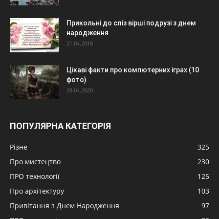
Прикольні до сліз вірші подрузі з днем
народження
21.04.2018
Цікаві факти про компютерних іграх (10
фото)
28.04.2020
ПОПУЛЯРНА КАТЕГОРІЯ
Різне
325
Про мистецтво
230
ПРО технології
125
Про архітектуру
103
Привітання з Днем Народження
97