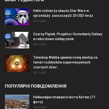
Hełm żołnierza skauta Star Wars w
sprzedaży: zaoszczędź 33 USD teraz
30.11.2025
Czarny Piątek: Projektor Hommkiety Galaxy
w rekordowo niskiej cenie
30.11.2025
Teleskop Webba ujawnia nową wiedzę na
temat rozbłysków supermasywnych
czarnych dziur...
28.11.2025
ПОПУЛЯРНІ ПОВІДОМЛЕННЯ
Неймовірні плаваючі міста Китаю (11
фото)
30.04.2020