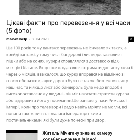
Цікаві факти про перевезення у всі часи
(5 фото)
maxwelhelp
-
30.04.2020
0
Ще 100 років тому вантажоперевезень не існувало як таких, а
крейді вантажі, у тому числі бандеролі і листи доставлялися
пішки або на конях, курєри справлялися з доставкою від 6
місяців і більше. Якщо все ж вдавалося отримати доставку хоча б
через 6 місяців, вважалося, що курєр впорався на відмінно зі
своєю обовязком, адже дорога була не такою безпечною, як у
наш час, та й якщо лист або бандероль була не до вподоби
високопоставленому людині - він міг наказати стратити курєра
або відправити його у посилання.Ще раніше, у часи Римської
імперії, коли про телевізори і радіо навіть мріяти не могли, всі
новини також висвітлювалися імператорськими
постачальниками, які були дуже почесні при дворі.
Житель Мічигану зняв на камеру
корабель-привид (відео)