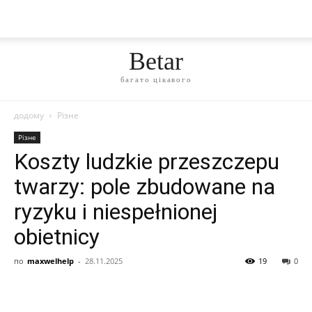
Betar
багато цікавого
додому
Різне
Різне
Koszty ludzkie przeszczepu
twarzy: pole zbudowane na
ryzyku i niespełnionej
obietnicy
по
maxwelhelp
-
28.11.2025
19
0