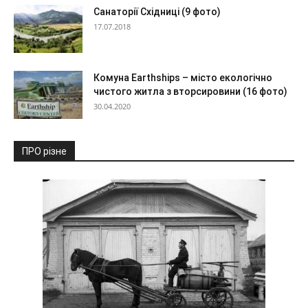
Санаторії Східниці (9 фото)
17.07.2018
Комуна Earthships – місто екологічно
чистого житла з вторсировини (16 фото)
30.04.2020
ПРО різне