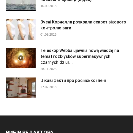
16.09.2018
Вчені Корнелла розкрили секрет вікового
контролю ваги
01.09.2025
Teleskop Webba ujawnia nową wiedzę na
temat rozbłysków supermasywnych
czarnych dziur...
28.11.2025
Цікаві факти про російської печі
27.07.2018
ВИБІР РЕДАКТОРА