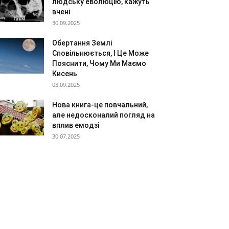
людську еволюцію, кажуть
вчені
30.09.2025
Обертання Землі
Сповільнюється, І Це Може
Пояснити, Чому Ми Маємо
Кисень
03.09.2025
Нова книга-це повчальний,
але недосконалий погляд на
вплив емодзі
30.07.2025