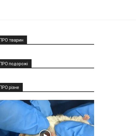
ПРО тварин
ПРО подорожі
ПРО різне