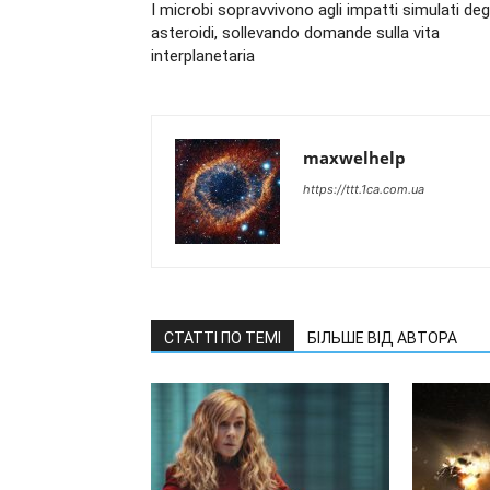
I microbi sopravvivono agli impatti simulati degl
asteroidi, sollevando domande sulla vita
interplanetaria
maxwelhelp
https://ttt.1ca.com.ua
СТАТТІ ПО ТЕМІ
БІЛЬШЕ ВІД АВТОРА