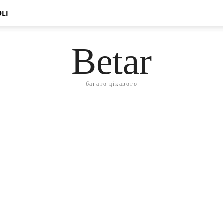
OLI
Betar
багато цікавого