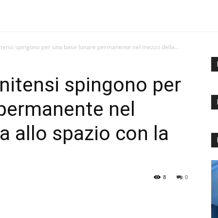
unitensi spingono per una base lunare permanente nel mezzo della...
tunitensi spingono per
 permanente nel
a allo spazio con la
8
0