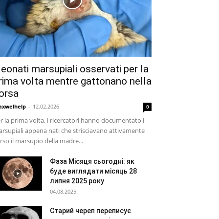
eonati marsupiali osservati per la
rima volta mentre gattonano nella
orsa
xwelhelp
-
12.02.2026
0
r la prima volta, i ricercatori hanno documentato i
rsupiali appena nati che strisciavano attivamente
rso il marsupio della madre...
Фаза Місяця сьогодні: як
буде виглядати місяць 28
липня 2025 року
04.08.2025
Старий череп переписує