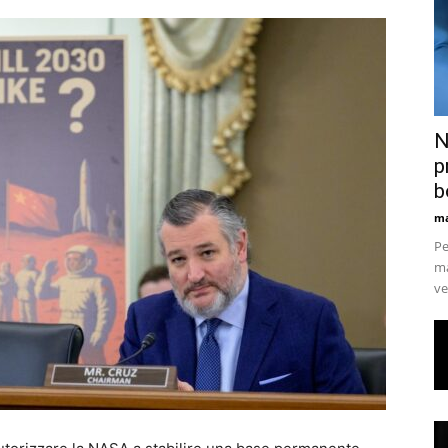
N
p
b
ma
Pe
ma
ve