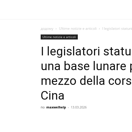
додому
Ultime notizie e articoli
I legislatori stat
Ultime notizie e articoli
I legislatori sta
una base lunare
mezzo della cors
Cina
по
maxwelhelp
-
13.03.2026