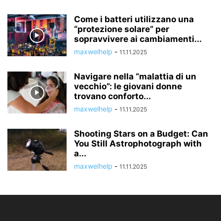
Come i batteri utilizzano una
“protezione solare” per
sopravvivere ai cambiamenti...
maxwelhelp
-
11.11.2025
Navigare nella “malattia di un
vecchio”: le giovani donne
trovano conforto...
maxwelhelp
-
11.11.2025
Shooting Stars on a Budget: Can
You Still Astrophotograph with
a...
maxwelhelp
-
11.11.2025