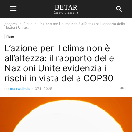
BETAR
багато цікавого
додому
Різне
L’azione per il clima non è all’altezza: il rapporto delle
Nazioni Unite...
Різне
L’azione per il clima non è
all’altezza: il rapporto delle
Nazioni Unite evidenzia i
rischi in vista della COP30
0
по
maxwelhelp
-
07.11.2025