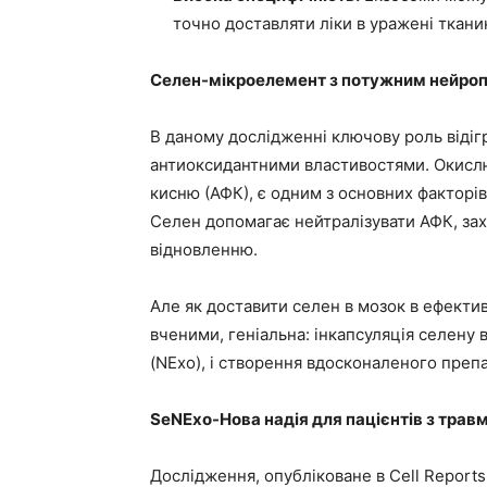
точно доставляти ліки в уражені ткани
Селен-мікроелемент з потужним нейро
В даному дослідженні ключову роль відіг
антиоксидантними властивостями. Окисл
кисню (АФК), є одним з основних фактор
Селен допомагає нейтралізувати АФК, за
відновленню.
Але як доставити селен в мозок в ефекти
вченими, геніальна: інкапсуляція селену 
(NExo), і створення вдосконаленого преп
SeNExo-Нова надія для пацієнтів з тра
Дослідження, опубліковане в Cell Report