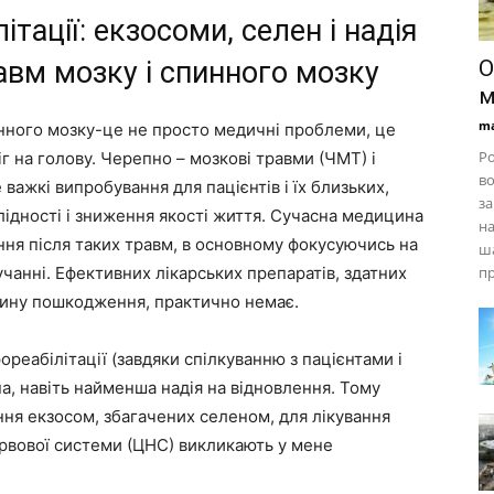
тації: екзосоми, селен і надія
авм мозку і спинного мозку
О
м
ma
нного мозку-це не просто медичні проблеми, це
Ро
ніг на голову. Черепно – мозкові травми (ЧМТ) і
во
ажкі випробування для пацієнтів і їх близьких,
за
лідності і зниження якості життя. Сучасна медицина
на
ня після таких травм, в основному фокусуючись на
ша
учанні. Ефективних лікарських препаратів, здатних
пр
чину пошкодження, практично немає.
реабілітації (завдяки спілкуванню з пацієнтами і
а, навіть найменша надія на відновлення. Тому
ння екзосом, збагачених селеном, для лікування
рвової системи (ЦНС) викликають у мене