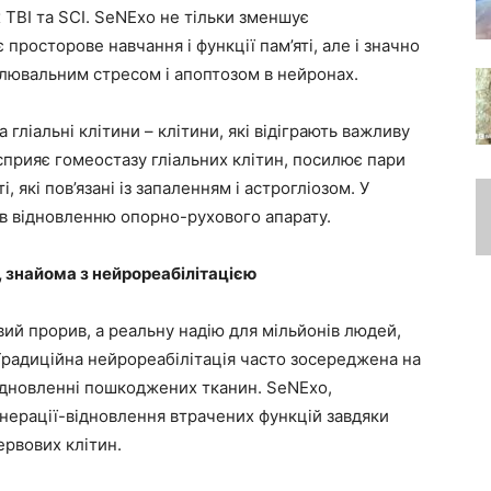
TBI та SCI. SeNExo не тільки зменшує
росторове навчання і функції пам’яті, але і значно
ислювальним стресом і апоптозом в нейронах.
гліальні клітини – клітини, які відіграють важливу
 сприяє гомеостазу гліальних клітин, посилює пари
, які пов’язані із запаленням і астрогліозом. У
в відновленню опорно-рухового апарату.
 знайома з нейрореабілітацією
вий прорив, а реальну надію для мільйонів людей,
 Традиційна нейрореабілітація часто зосереджена на
відновленні пошкоджених тканин. SeNExo,
нерації-відновлення втрачених функцій завдяки
рвових клітин.