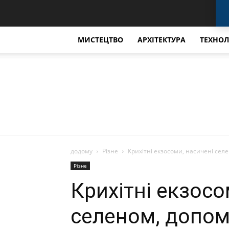
МИСТЕЦТВО
АРХІТЕКТУРА
ТЕХНОЛ
додому
Різне
Крихітні екзосоми, насичені сел
Різне
Крихітні екзосо
селеном, допом