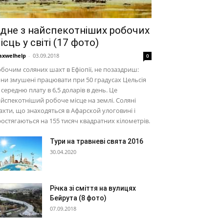
дне з найспекотніших робочих
ісць у світі (17 фото)
xwelhelp
-
03.09.2018
0
бочим соляних шахт в Ефіопії, не позаздриш:
ни змушені працювати при 50 градусах Цельсія
 середню плату в 6,5 доларів в день. Це
йспекотніший робоче місце на землі. Соляні
хти, що знаходяться в Афарской улоговині і
остягаються на 155 тисяч квадратних кілометрів.
Тури на травневі свята 2016
30.04.2020
Річка зі сміття на вулицях
Бейрута (8 фото)
07.09.2018