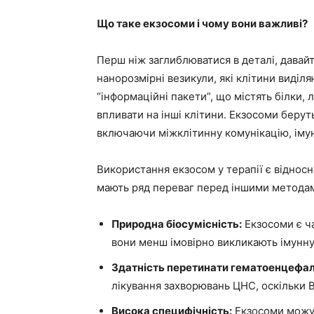
Що таке екзосоми і чому вони важливі?
Перш ніж заглиблюватися в деталі, давайт
нанорозмірні везикули, які клітини виділ
“інформаційні пакети”, що містять білки, 
впливати на інші клітини. Екзосоми берут
включаючи міжклітинну комунікацію, імунн
Використання екзосом у терапії є відно
мають ряд переваг перед іншими методами
Природна біосумісність:
Екзосоми є ч
вони менш імовірно викликають імунну 
Здатність перетинати гематоенцефалі
лікування захворювань ЦНС, оскільки 
Висока специфічність:
Екзосоми можут