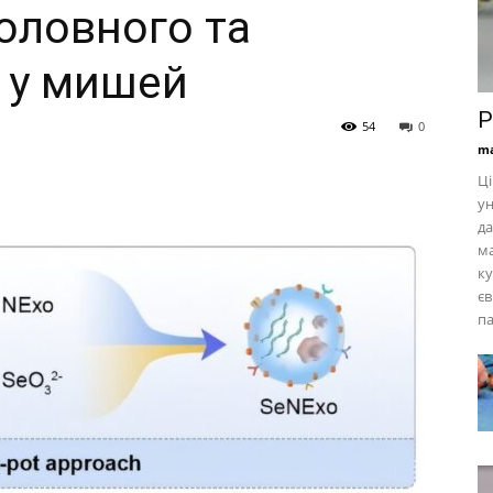
оловного та
 у мишей
Р
54
0
ma
Ці
ун
да
ма
ку
єв
па