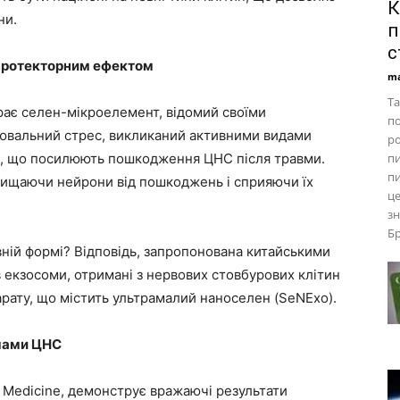
К
ни.
п
с
протекторним ефектом
ma
Та
рає селен-мікроелемент, відомий своїми
по
ювальний стрес, викликаний активними видами
ро
ів, що посилюють пошкодження ЦНС після травми.
п
пи
хищаючи нейрони від пошкоджень і сприяючи їх
це
зн
Бр
вній формі? Відповідь, запропонована китайськими
в екзосоми, отримані з нервових стовбурових клітин
арату, що містить ультрамалий наноселен (SeNExo).
вмами ЦНС
s Medicine, демонструє вражаючі результати