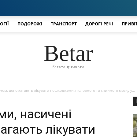
ОГІЇ
ПОДОРОЖІ
ТРАНСПОРТ
ДОРОГІ РЕЧІ
ПРИВІ
Betar
багато цікавого
еном, допомагають лікувати пошкодження головного та спинного мозку у...
ми, насичені
агають лікувати