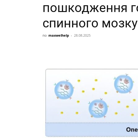
пошкодження г
спинного мозку
по
maxwelhelp
-
28.08.2025