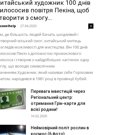
итайський художник 100 днів
илососив повітря Пекіна, щоб
творити з смогу...
xwelhelp
-
27.04.2020
0
м, де більшість людей бачать шкідливий і
творний міський смог, китайський митець
згледів можливості для мистецтва. Він 100 днів
илососив Пекін з допомогою промислового
лососа і створив з найдрібніших частинок одну
глу, що володіє символічним
аченням.Художник, який називає себе Горіховим
атом, народився в 1981 році в провінції Хубей.
Перевага інвестицій через
Регіональний центр:
отримання Грін-карти для
всієї родини!
16.02.2020
Неймовірний політ рослин в
космос (6 фото)