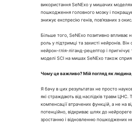
використання SeNExo у мишачих моделях 
пошкодження головного мозку і покращує п
знижує експресію генів, пов’язаних з ок
Більше того, SeNExo позитивно впливає на 
роль у підтримці та захисті нейронів. Він
нейрон-глія-ліганд-рецептор і пригнічує ті
моделі SCI на мишах SeNExo також сприя
Чому це важливо? Мій погляд як людина,
Я бачу в цих результатах не просто науко
які страждають від наслідків травм ЦНС.
компенсації втрачених функцій, а не на 
потенційно, відкриває шлях до нейрореге
зростанню і відновленню пошкоджених не