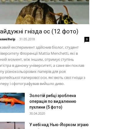
айдужні гнізда ос (12 фото)
xwelhelp
-
31.05.2018
0
кавий експеримент здійснив біолог, студент
іверситету Флоренції Mattia Menchetti, які в
ний момент, між іншим, отримує ступінь
гістра в даному університеті, а саме він поклав
пу різнокольорових паперів для роя
ропейської паперової оси, які вють свої гнізда з
перу і сфотографував вийшло диво.
Золотій рибці зроблена
операція по видаленню
пухлини (5 фото)
30.04.2020
У небі над Нью-Йорком зграю