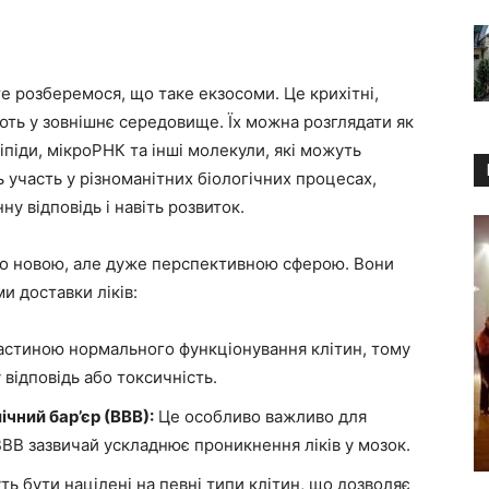
е розберемося, що таке екзосоми. Це крихітні,
яють у зовнішнє середовище. Їх можна розглядати як
ліпіди, мікроРНК та інші молекули, які можуть
ь участь у різноманітних біологічних процесах,
у відповідь і навіть розвиток.
сно новою, але дуже перспективною сферою. Вони
 доставки ліків:
астиною нормального функціонування клітин, тому
відповідь або токсичність.
чний бар’єр (ВВВ):
Це особливо важливо для
ВВВ зазвичай ускладнює проникнення ліків у мозок.
ь бути націлені на певні типи клітин, що дозволяє