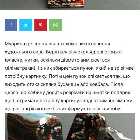
Муррина це спеціальна техніка виготовлення
художнього скла. Беруться різнокольорові стрижні
(власне, нитки, оскільки діаметр вимірюється
міліметрами), і з них збирається пучок, який на зрізі має
потрібну картинку. Потім цей пучок спікається так, що
виходить отака скляна буханець або ковбаса. Після
цього цю хлібину досить розрізати на шматки поперек,
що б отримати потрібну картину. Іноді отримані шматки
ще раз нагріваються і з них формують різні вироби: