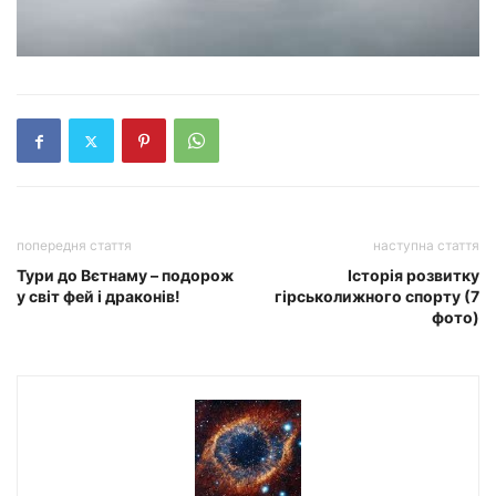
попередня стаття
наступна стаття
Тури до Вєтнаму – подорож
Історія розвитку
у світ фей і драконів!
гірськолижного спорту (7
фото)