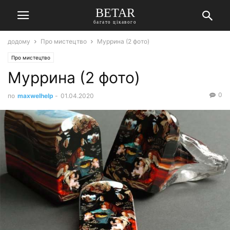
BETAR
багато цікавого
додому
Про мистецтво
Муррина (2 фото)
Про мистецтво
Муррина (2 фото)
0
по
maxwelhelp
-
01.04.2020