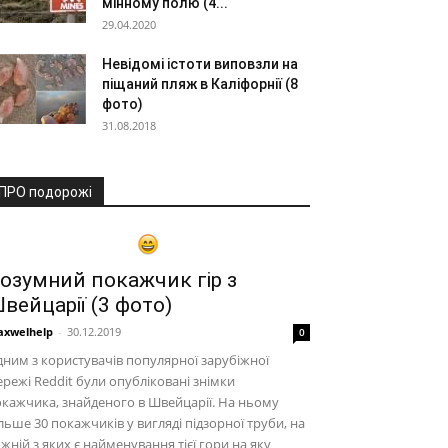
мінному полю (4...
29.04.2020
Невідомі істоти виповзли на
піщаний пляж в Каліфорнії (8
фото)
31.08.2018
ПРО подорожі
озумний покажчик гір з
вейцарії (3 фото)
xwelhelp
-
30.12.2019
0
ним з користувачів популярної зарубіжної
режі Reddit були опубліковані знімки
кажчика, знайденого в Швейцарії. На ньому
льше 30 покажчиків у вигляді підзорної труби, на
жній з яких є найменування тієї гори на яку