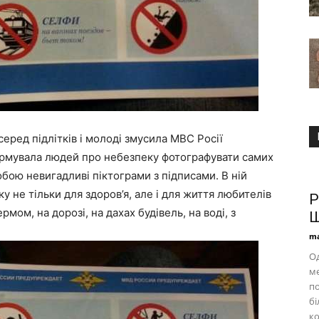
еред підлітків і молоді змусила МВС Росії
формувала людей про небезпеку фотографувати самих
обою невигадливі піктограми з підписами. В ній
у не тільки для здоров’я, але і для життя любителів
Р
мом, на дорозі, на дахах будівель, на воді, з
Ш
ma
Од
ме
по
бі
ко