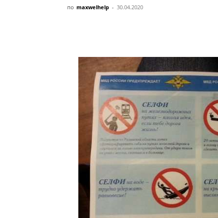
по
maxwelhelp
-
30.04.2020