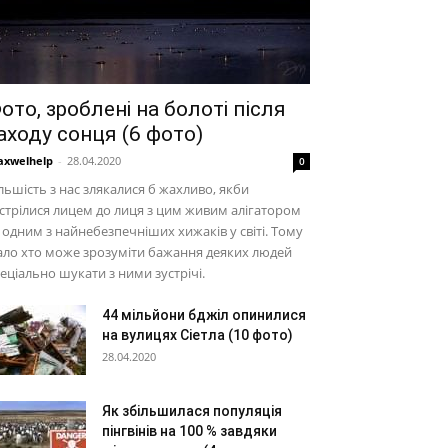
ото, зроблені на болоті після
аходу сонця (6 фото)
xwelhelp
-
28.04.2020
0
льшість з нас злякалися б жахливо, якби
стрілися лицем до лиця з цим живим алігатором
одним з найнебезпечніших хижаків у світі. Тому
ло хто може зрозуміти бажання деяких людей
еціально шукати з ними зустрічі.
44 мільйони бджіл опинилися
на вулицях Сіетла (10 фото)
28.04.2020
Як збільшилася популяція
пінгвінів на 100 % завдяки