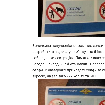
Величезна популярність ефектних селфи с
розробити спеціальну пам’ятку, яка б ін
себе в деяких ситуаціях. Пам’ятка являє с
наведені випадки, які становлять небезпек
селфи. У наведених прикладах селфи за кер
зброєю, на залізничних коліях та інші.