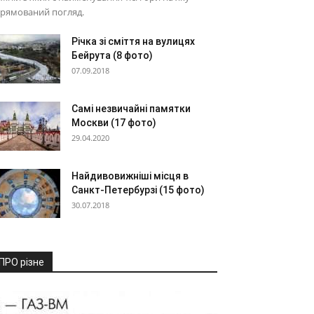
прямований погляд.
Річка зі сміття на вулицях
Бейрута (8 фото)
07.09.2018
Самі незвичайні памятки
Москви (17 фото)
29.04.2020
Найдивовижніші місця в
Санкт-Петербурзі (15 фото)
30.07.2018
ПРО різне