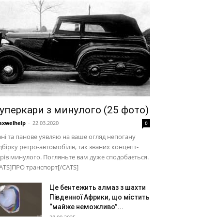
уперкари з минулого (25 фото)
xwelhelp
-
22.03.2020
0
ні та панове уявляю на ваше огляд непогану
дбірку ретро-автомобілів, так званих концепт-
рів минулого. Погляньте вам дуже сподобається.
ATS]ПРО транспорт[/CATS]
Це бентежить алмаз з шахти
Південної Африки, що містить
“майже неможливо”...