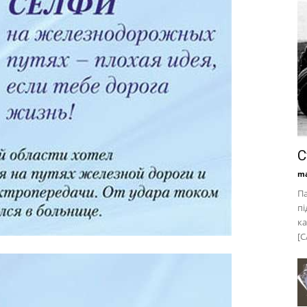
С
ma
Па
пі
ка
[C