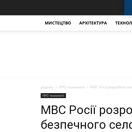
МИСТЕЦТВО
АРХІТЕКТУРА
ТЕХНОЛ
додому
ПРО технології
МВС Росії розробило па
ПРО технології
МВС Росії розр
безпечного сел