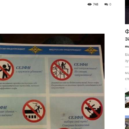
748
0
Ф
з
ma
Бі
зу
— 
ма
сп