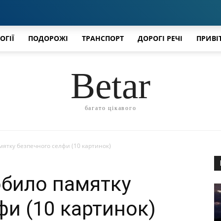
ОГІЇ
ПОДОРОЖІ
ТРАНСПОРТ
ДОРОГІ РЕЧІ
ПРИВІ
Betar
багато цікавого
мятку безпечного селфи (10 картинок)
обило памятку
фи (10 картинок)