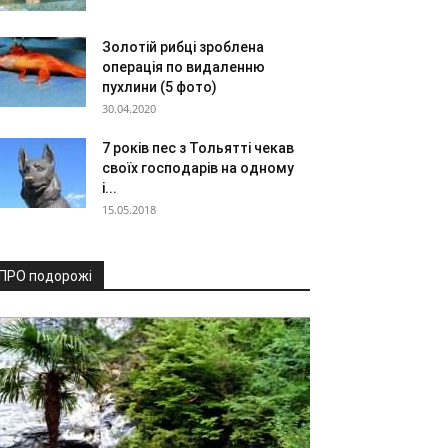
Золотій рибці зроблена
операція по видаленню
пухлини (5 фото)
30.04.2020
7 років пес з Тольятті чекав
своїх господарів на одному
і...
15.05.2018
ПРО подорожі