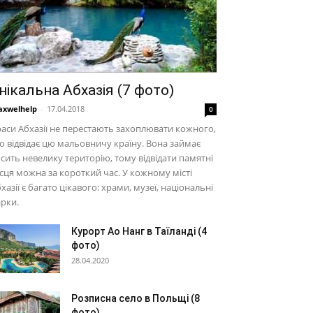
нікальна Абхазія (7 фото)
xwelhelp
-
17.04.2018
0
аси Абхазії не перестають захоплювати кожного,
о відвідає цю мальовничу країну. Вона займає
сить невелику територію, тому відвідати памятні
сця можна за короткий час. У кожному місті
хазії є багато цікавого: храми, музеї, національні
рки.
Курорт Ао Нанг в Таїланді (4
фото)
28.04.2020
Розписна село в Польщі (8
фото)