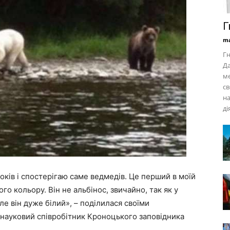
Г
ma
Гн
Да
ме
св
на
ді
оків і спостерігаю саме ведмедів. Це перший в моїй
го кольору. Він не альбінос, звичайно, так як у
ле він дуже білий», – поділилася своїми
науковий співробітник Кроноцького заповідника