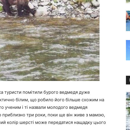
дка туристи помітили бурого ведмедя дуже
актично білим, що робило його більше схожим на
о ученим і ті назвали молодого ведмедя
ю приблизно три роки, поки ще він живе з мамою,
ний колір шерсті може передатися нащадку цього