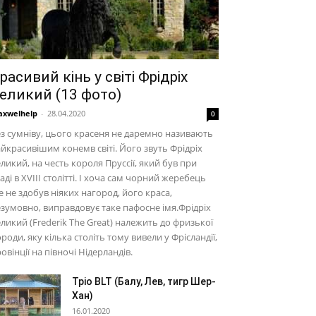
расивий кінь у світі Фрідріх
еликий (13 фото)
xwelhelp
-
28.04.2020
0
з сумніву, цього красеня не даремно називають
йкрасивішим конемв світі. Його звуть Фрідріх
ликий, на честь короля Пруссії, який був при
аді в XVIII столітті. І хоча сам чорний жеребець
 не здобув ніяких нагород, його краса,
зумовно, виправдовує таке пафосне імя.Фрідріх
ликий (Frederik The Great) належить до фризької
роди, яку кілька століть тому вивели у Фрісландії,
овінції на півночі Нідерландів.
Тріо BLT (Балу, Лев, тигр Шер-
Хан)
16.01.2020