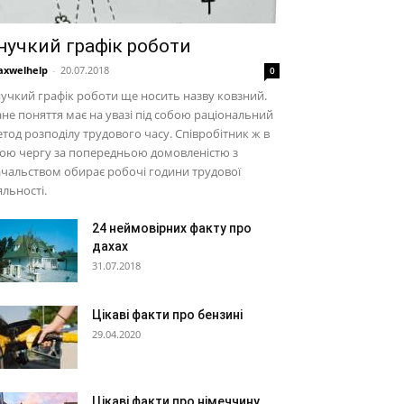
нучкий графік роботи
xwelhelp
-
20.07.2018
0
учкий графік роботи ще носить назву ковзний.
не поняття має на увазі під собою раціональний
тод розподілу трудового часу. Співробітник ж в
ою чергу за попередньою домовленістю з
чальством обирає робочі години трудової
яльності.
24 неймовірних факту про
дахах
31.07.2018
Цікаві факти про бензині
29.04.2020
Цікаві факти про німеччину