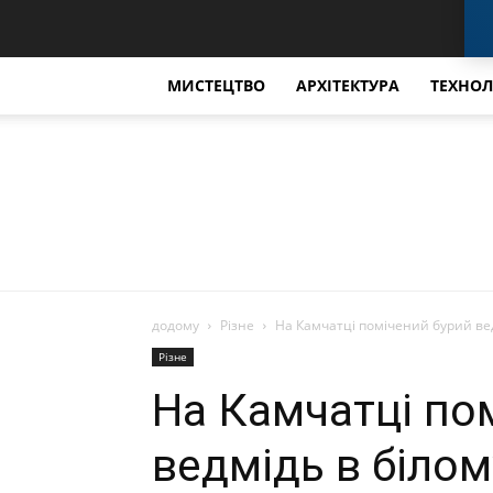
МИСТЕЦТВО
АРХІТЕКТУРА
ТЕХНОЛ
додому
Різне
На Камчатці помічений бурий вед
Різне
На Камчатці по
ведмідь в білом