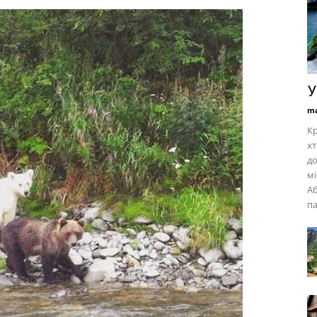
У
ma
Кр
хт
до
мі
Аб
па