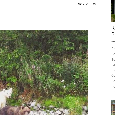
712
0
К
В
ma
Бе
на
Ве
вл
ще
бе
Ве
по
пр