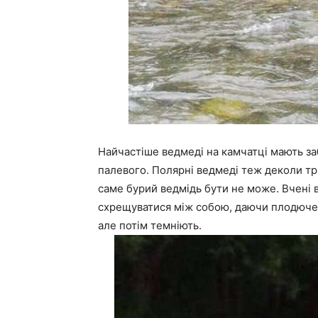
Найчастіше ведмеді на камчатці мають за
палевого. Полярні ведмеді теж деколи тра
саме бурий ведмідь бути не може. Вчені в
схрещуватися між собою, даючи плодюче 
але потім темніють.