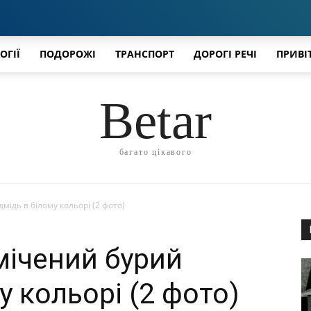
ОГІЇ
ПОДОРОЖІ
ТРАНСПОРТ
ДОРОГІ РЕЧІ
ПРИВІ
Betar
багато цікавого
мідь в білому кольорі (2 фото)
мічений бурий
у кольорі (2 фото)