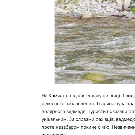
На Камчатці під час сплаву по річці Шви
рідкісного забарвлення. Тварина була пр
полярного ведмедя. Туристи показали фот
унікальним. За словами фахівців, ведмед
проте незабаром покине сім’ю. Незвичай
ведмедика.