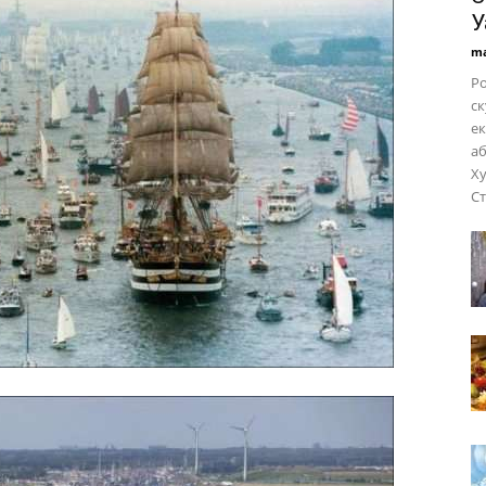
У
ma
Ро
ск
ек
аб
Ху
Ст