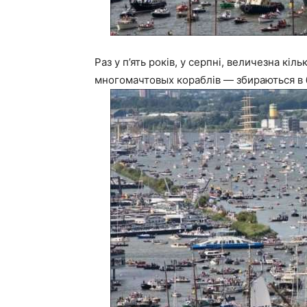
Раз у п’ять років, у серпні, величезна кіл
многомачтовых кораблів — збираються в б