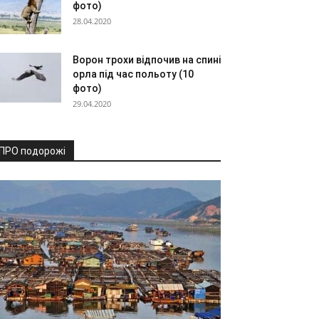
фото)
28.04.2020
Ворон трохи відпочив на спині
орла під час польоту (10
фото)
29.04.2020
ПРО подорожі