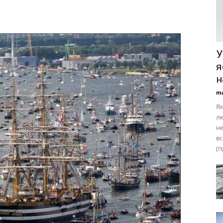
У
я
н
ma
Як
лю
не
вс
(п