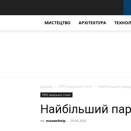
МИСТЕЦТВО
АРХІТЕКТУРА
ТЕХНОЛ
додому
ПРО морської стихії
Найбільший парад с
ПРО морської стихії
Найбільший пара
по
maxwelhelp
-
29.04.2020