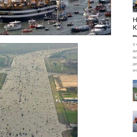
Н
К
ma
У 
ви
як
де
м