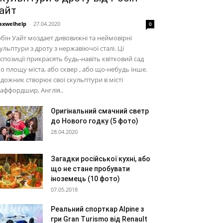
айт
xwelhelp
-
27.04.2020
0
бін Уайт моздает дивовижні та неймовірні
ульптури з дроту з нержавіючої сталі. Ці
спозиції прикрасять будь-навіть квітковий сад
о площу міста, або сквер , або що-небудь інше.
дожник створює свої скульптури в місті
аффордшир, Англія..
Оригінальний смачний светр
до Нового годку (5 фото)
28.04.2020
Загадки російської кухні, або
що не стане пробувати
іноземець (10 фото)
07.05.2018
Реальний спорткар Alpine з
гри Gran Turismo від Renault