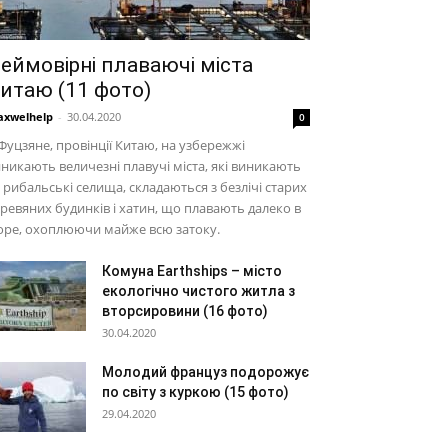
еймовірні плаваючі міста
итаю (11 фото)
xwelhelp
-
30.04.2020
0
Фуцзяне, провінції Китаю, на узбережжі
никають величезні плавучі міста, які виникають
 рибальські селища, складаються з безлічі старих
ревяних будинків і хатин, що плавають далеко в
оре, охоплюючи майже всю затоку.
Комуна Earthships – місто
екологічно чистого житла з
вторсировини (16 фото)
30.04.2020
Молодий француз подорожує
по світу з куркою (15 фото)
29.04.2020