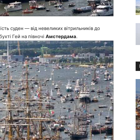
ькість суден — від невеликих вітрильників до
ухті Гей на півночі
Амстердама
.