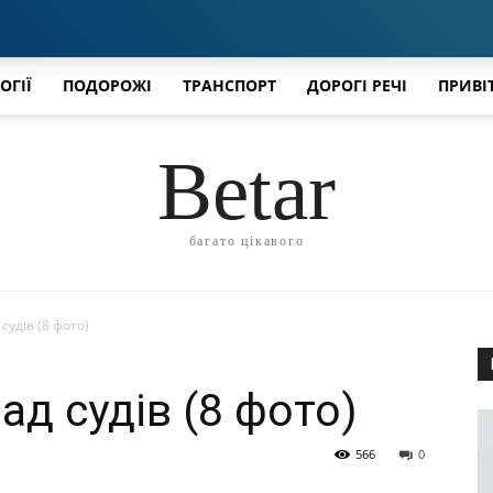
ОГІЇ
ПОДОРОЖІ
ТРАНСПОРТ
ДОРОГІ РЕЧІ
ПРИВІ
Betar
багато цікавого
удів (8 фото)
д судів (8 фото)
566
0