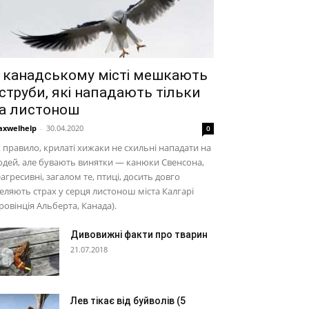
 канадському місті мешкають
струби, які нападають тільки
а листонош
xwelhelp
-
30.04.2020
0
 правило, крилаті хижаки не схильні нападати на
дей, але бувають винятки — канюки Свенсона,
агресивні, загалом те, птиці, досить довго
еляють страх у серця листонош міста Калгарі
ровінція Альберта, Канада).
Дивовижні факти про тварин
21.07.2018
Лев тікає від буйволів (5