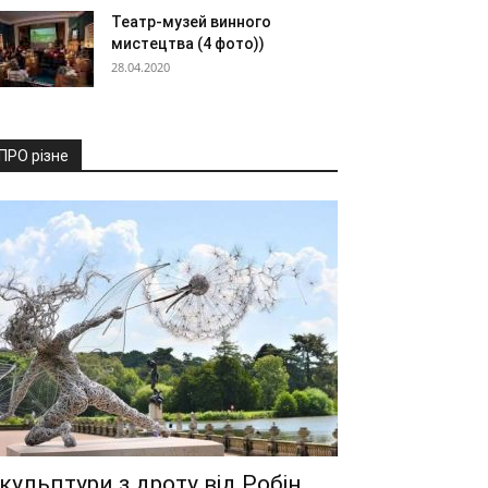
Театр-музей винного
мистецтва (4 фото))
28.04.2020
ПРО різне
кульптури з дроту від Робін