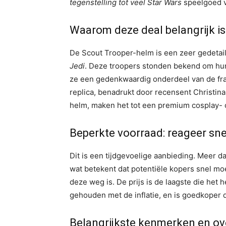
tegenstelling tot veel
Star Wars
speelgoed v
Waarom deze deal belangrijk is
De Scout Trooper-helm is een zeer gedetail
Jedi
. Deze troopers stonden bekend om hun
ze een gedenkwaardig onderdeel van de fra
replica, benadrukt door recensent Christin
helm, maken het tot een premium cosplay- 
Beperkte voorraad: reageer sne
Dit is een tijdgevoelige aanbieding. Meer da
wat betekent dat potentiële kopers snel mo
deze weg is. De prijs is de laagste die het h
gehouden met de inflatie, en is goedkoper d
Belangrijkste kenmerken en o