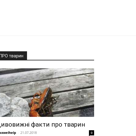
ПРО тварин
ивовижні факти про тварин
xwelhelp
-
21.07.2018
0