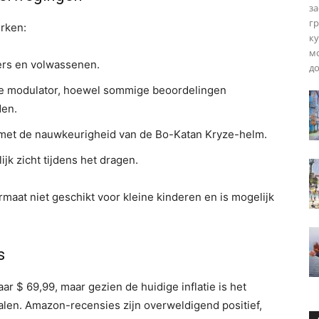
за
гр
rken:
ку
мо
rs en volwassenen.
до
 modulator, hoewel sommige beoordelingen
den.
et de nauwkeurigheid van de Bo-Katan Kryze-helm.
ijk zicht tijdens het dragen.
maat niet geschikt voor kleine kinderen en is mogelijk
s
 $ 69,99, maar gezien de huidige inflatie is het
halen. Amazon-recensies zijn overweldigend positief,