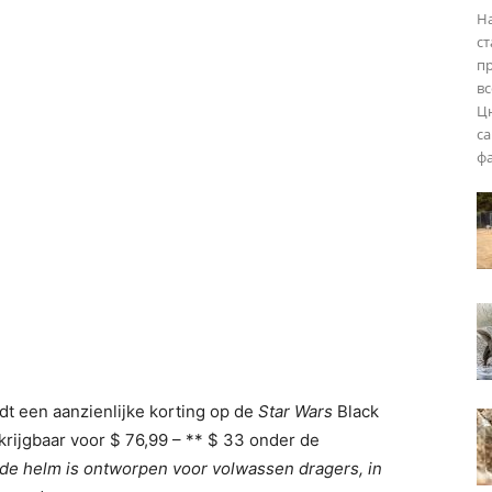
На
ст
пр
вс
Цю
са
фа
t een aanzienlijke korting op de
Star Wars
Black
rijgbaar voor $ 76,99 – ** $ 33 onder de
 de helm is ontworpen voor volwassen dragers, in