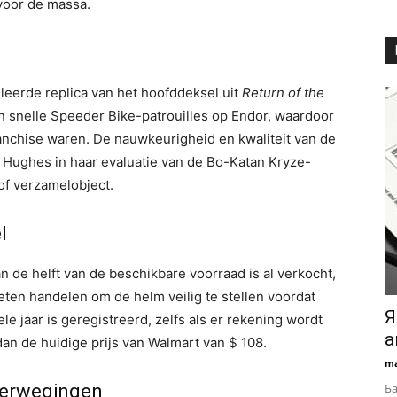
oor de massa.
leerde replica van het hoofddeksel uit
Return of the
 snelle Speeder Bike-patrouilles op Endor, waardoor
nchise waren. De nauwkeurigheid en kwaliteit van de
a Hughes in haar evaluatie van de Bo-Katan Kryze-
of verzamelobject.
l
n de helft van de beschikbare voorraad is al verkocht,
eten handelen om de helm veilig te stellen voordat
Я
ele jaar is geregistreerd, zelfs als er rekening wordt
а
an de huidige prijs van Walmart van $ 108.
ma
verwegingen
Ба