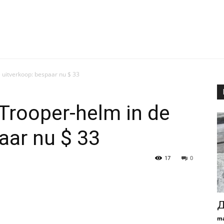
 uitverkoop: bespaar nu $ 33
Trooper-helm in de
aar nu $ 33
17
0
Д
ma