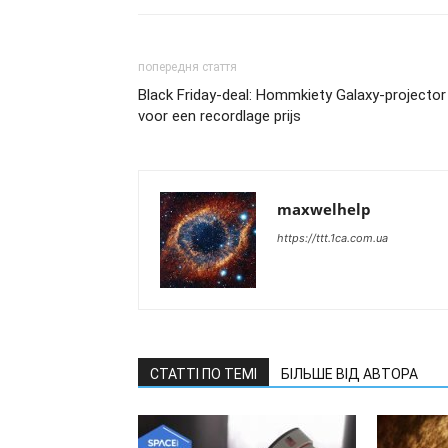
попередня стаття
Black Friday-deal: Hommkiety Galaxy-projector
voor een recordlage prijs
maxwelhelp
https://ttt.1ca.com.ua
СТАТТІ ПО ТЕМІ
БІЛЬШЕ ВІД АВТОРА