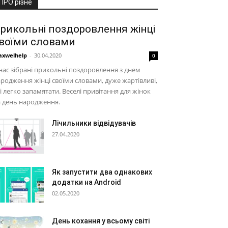
ПРО різне
рикольні поздоровлення жінці
воїми словами
xwelhelp
-
30.04.2020
0
нас зібрані прикольні поздоровлення з днем
родження жінці своїми словами, дуже жартівливі,
і легко запамятати. Веселі привітання для жінок
 день народження.
Лічильники відвідувачів
27.04.2020
Як запустити два однакових
додатки на Android
02.05.2020
День кохання у всьому світі