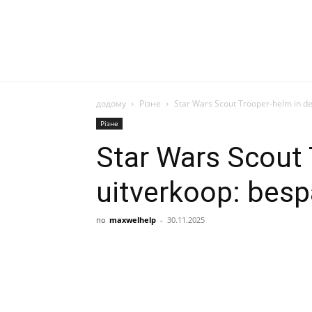
додому
Різне
Star Wars Scout Trooper-helm in de
Різне
Star Wars Scout 
uitverkoop: besp
по
maxwelhelp
-
30.11.2025