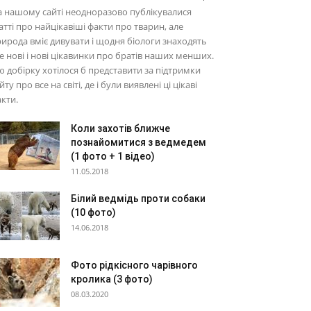
 нашому сайті неодноразово публікувалися
атті про найцікавіші факти про тварин, але
ирода вміє дивувати і щодня біологи знаходять
е нові і нові цікавинки про братів наших менших.
 добірку хотілося б представити за підтримки
йту про все на світі, де і були виявлені ці цікаві
кти.
Коли захотів ближче
познайомитися з ведмедем
(1 фото + 1 відео)
11.05.2018
Білий ведмідь проти собаки
(10 фото)
14.06.2018
Фото рідкісного чарівного
кролика (3 фото)
08.03.2020