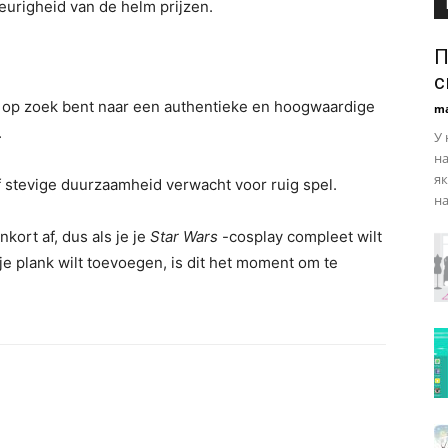
urigheid van de helm prijzen.
П
с
 op zoek bent naar een authentieke en hoogwaardige
ma
.
У 
на
як
f stevige duurzaamheid verwacht voor ruig spel.
на
kort af, dus als je je
Star Wars
-cosplay compleet wilt
 plank wilt toevoegen, is dit het moment om te