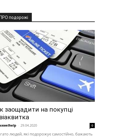
ПРО подорожі
к заощадити на покупці
віаквитка
xwelhelp
-
29.04.2020
0
гато людей, які подорожує самостійно, бажають