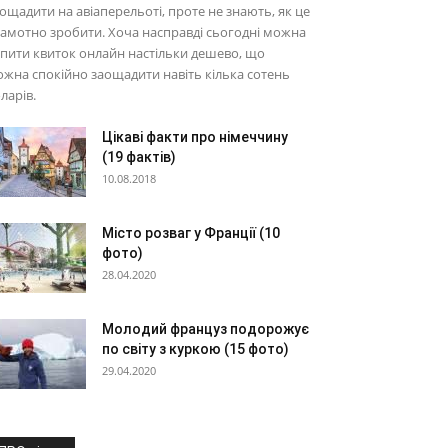
ощадити на авіаперельоті, проте не знають, як це
амотно зробити. Хоча насправді сьогодні можна
пити квиток онлайн настільки дешево, що
жна спокійно заощадити навіть кілька сотень
ларів.
Цікаві факти про німеччину
(19 фактів)
10.08.2018
Місто розваг у Франції (10
фото)
28.04.2020
Молодий француз подорожує
по світу з куркою (15 фото)
29.04.2020