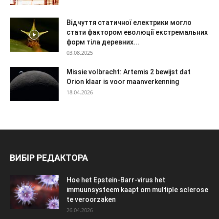
Відчуття статичної електрики могло
стати фактором еволюції екстремальних
форм тіла деревних...
03.08.2025
Missie volbracht: Artemis 2 bewijst dat
Orion klaar is voor maanverkenning
18.04.2026
ВИБІР РЕДАКТОРА
Hoe het Epstein-Barr-virus het
immuunsysteem kaapt om multiple sclerose
te veroorzaken
26.04.2026