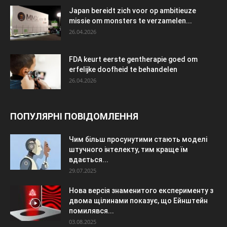
Japan bereidt zich voor op ambitieuze
missie om monsters te verzamelen...
26.04.2026
FDA keurt eerste gentherapie goed om
erfelijke doofheid te behandelen
26.04.2026
ПОПУЛЯРНІ ПОВІДОМЛЕННЯ
Чим більш просунутими стають моделі
штучного інтелекту, тим краще їм
вдається...
29.07.2025
Нова версія знаменитого експерименту з
двома щілинами показує, що Ейнштейн
помилявся...
03.08.2025