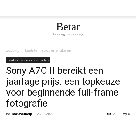
Betar
багато цікавого
додому
Laatste nieuws en artikelen
Laatste nieuws en artikelen
Sony A7C II bereikt een
jaarlage prijs: een topkeuze
voor beginnende full-frame
fotografie
по
maxwelhelp
-
26.04.2026
20
0