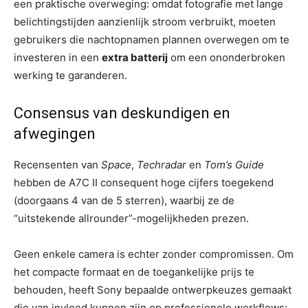
een praktische overweging: omdat fotografie met lange
belichtingstijden aanzienlijk stroom verbruikt, moeten
gebruikers die nachtopnamen plannen overwegen om te
investeren in een
extra batterij
om een ​​ononderbroken
werking te garanderen.
Consensus van deskundigen en
afwegingen
Recensenten van
Space
,
Techradar
en
Tom’s Guide
hebben de A7C II consequent hoge cijfers toegekend
(doorgaans 4 van de 5 sterren), waarbij ze de
“uitstekende allrounder”-mogelijkheden prezen.
Geen enkele camera is echter zonder compromissen. Om
het compacte formaat en de toegankelijke prijs te
behouden, heeft Sony bepaalde ontwerpkeuzes gemaakt
die van invloed kunnen zijn op professionele workflows: