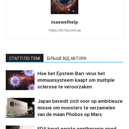
maxwelhelp
https://ttt.1ca.com.ua
СТАТТІ ПО ТЕМІ
БІЛЬШЕ ВІД АВТОРА
Hoe het Epstein-Barr-virus het
immuunsysteem kaapt om multiple
sclerose te veroorzaken
Japan bereidt zich voor op ambitieuze
missie om monsters te verzamelen
van de maan Phobos op Mars
FDA keurt eerste gentherapie goed