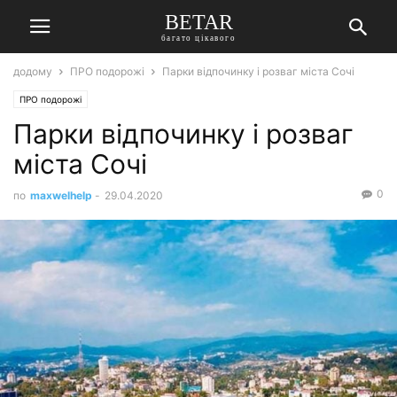
BETAR
багато цікавого
додому
ПРО подорожі
Парки відпочинку і розваг міста Сочі
ПРО подорожі
Парки відпочинку і розваг
міста Сочі
0
по
maxwelhelp
-
29.04.2020