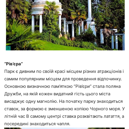
“Рів’єра”
Парк є дивним по своїй красі місцем різних атракціонів і
самим популярним місцем для проведення відпочинку.
Основною визначною пам’яткою “Рів’єри” стала поляна
Дружби, на якій кожен видатний гість цього міста
висаджує одну магнолію. На початку парку знаходиться
ставок, за формою є зменшеною копією Чорного моря. У
літній час В самому центрі ставка розквітають латаття, а
посередині знаходиться чапля.