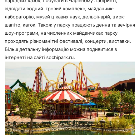
народних казок, побувати в Чарівному Лабіринті,
відвідати водний ігровий комплекс, майданчик-
лабораторію, музей цікавих наук, дельфінарій, цирк-
шапіто, каток. Також у парку працюють денна та вечірня
шоу-програми, на численних майданчиках парку
проходять різноманітні фестивалі, концерти, виставки.
Більш детальну інформацію можна подивитися в
інтернеті на сайті sochipark.ru.