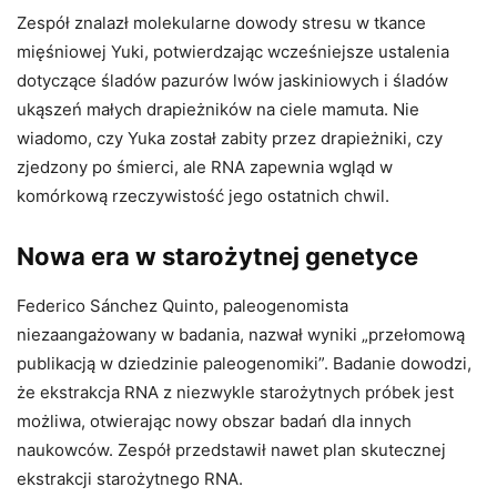
Zespół znalazł molekularne dowody stresu w tkance
mięśniowej Yuki, potwierdzając wcześniejsze ustalenia
dotyczące śladów pazurów lwów jaskiniowych i śladów
ukąszeń małych drapieżników na ciele mamuta. Nie
wiadomo, czy Yuka został zabity przez drapieżniki, czy
zjedzony po śmierci, ale RNA zapewnia wgląd w
komórkową rzeczywistość jego ostatnich chwil.
Nowa era w starożytnej genetyce
Federico Sánchez Quinto, paleogenomista
niezaangażowany w badania, nazwał wyniki „przełomową
publikacją w dziedzinie paleogenomiki”. Badanie dowodzi,
że ekstrakcja RNA z niezwykle starożytnych próbek jest
możliwa, otwierając nowy obszar badań dla innych
naukowców. Zespół przedstawił nawet plan skutecznej
ekstrakcji starożytnego RNA.