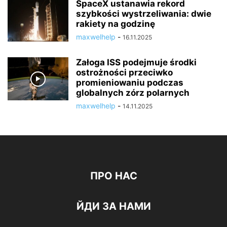
SpaceX ustanawia rekord
szybkości wystrzeliwania: dwie
rakiety na godzinę
maxwelhelp
-
16.11.2025
Załoga ISS podejmuje środki
ostrożności przeciwko
promieniowaniu podczas
globalnych zórz polarnych
maxwelhelp
-
14.11.2025
ПРО НАС
ЙДИ ЗА НАМИ