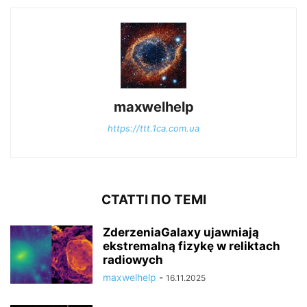
maxwelhelp
https://ttt.1ca.com.ua
СТАТТІ ПО ТЕМІ
ZderzeniaGalaxy ujawniają
ekstremalną fizykę w reliktach
radiowych
maxwelhelp
-
16.11.2025