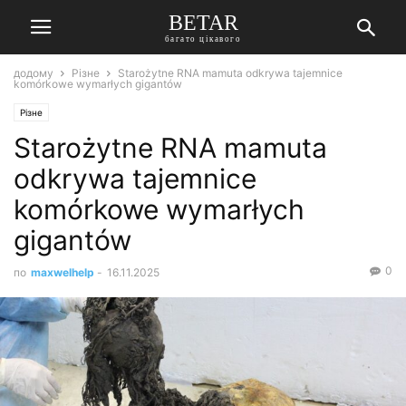
BETAR
багато цікавого
додому
Різне
Starożytne RNA mamuta odkrywa tajemnice
komórkowe wymarłych gigantów
Різне
Starożytne RNA mamuta
odkrywa tajemnice
komórkowe wymarłych
gigantów
0
по
maxwelhelp
-
16.11.2025