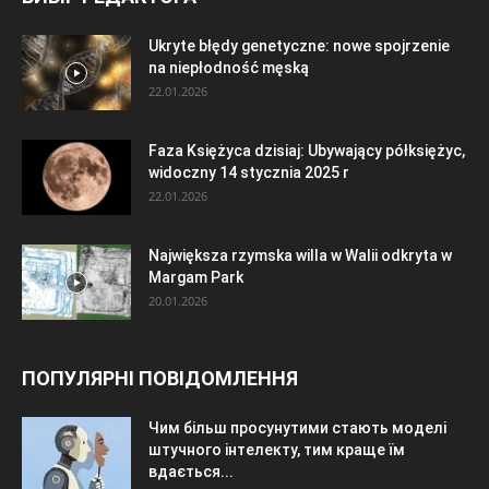
Ukryte błędy genetyczne: nowe spojrzenie
na niepłodność męską
22.01.2026
Faza Księżyca dzisiaj: Ubywający półksiężyc,
widoczny 14 stycznia 2025 r
22.01.2026
Największa rzymska willa w Walii odkryta w
Margam Park
20.01.2026
ПОПУЛЯРНІ ПОВІДОМЛЕННЯ
Чим більш просунутими стають моделі
штучного інтелекту, тим краще їм
вдається...