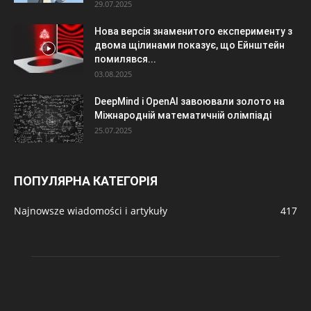
29.07.2025
Нова версія знаменитого експерименту з
двома щілинами показує, що Ейнштейн
помилявся...
03.08.2025
DeepMind і OpenAI завоювали золото на
Міжнародній математичній олімпіаді
25.07.2025
ПОПУЛЯРНА КАТЕГОРІЯ
Najnowsze wiadomości i artykuły
417