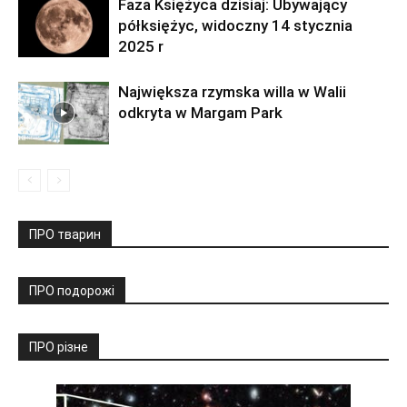
Faza Księżyca dzisiaj: Ubywający
półksiężyc, widoczny 14 stycznia
2025 r
Największa rzymska willa w Walii
odkryta w Margam Park
ПРО тварин
ПРО подорожі
ПРО різне