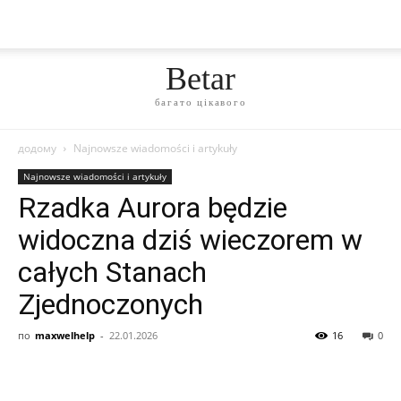
Betar
багато цікавого
додому
Najnowsze wiadomości i artykuły
Najnowsze wiadomości i artykuły
Rzadka Aurora będzie
widoczna dziś wieczorem w
całych Stanach
Zjednoczonych
по
maxwelhelp
-
22.01.2026
16
0