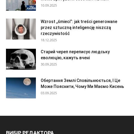
10.09.2025
Wzrost „śmieci”: jak treści generowane
przez sztuczną inteligencję niszczą
rzeczywistość
18.12.2025
Старий череп переписує людську
еволюцію, кажуть вчені
30.09.2025
Обертання Землі Сповільнюється, І Це
Може Пояснити, Чому Ми Маємо Кисень
03.09.2025
ВИБІР РЕДАКТОРА