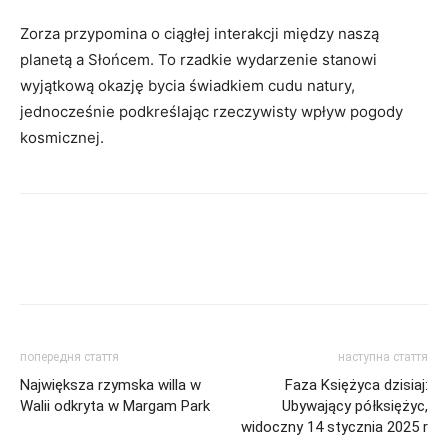
Zorza przypomina o ciągłej interakcji między naszą
planetą a Słońcem. To rzadkie wydarzenie stanowi
wyjątkową okazję bycia świadkiem cudu natury,
jednocześnie podkreślając rzeczywisty wpływ pogody
kosmicznej.
попередня стаття
наступна стаття
Największa rzymska willa w
Faza Księżyca dzisiaj:
Walii odkryta w Margam Park
Ubywający półksiężyc,
widoczny 14 stycznia 2025 r