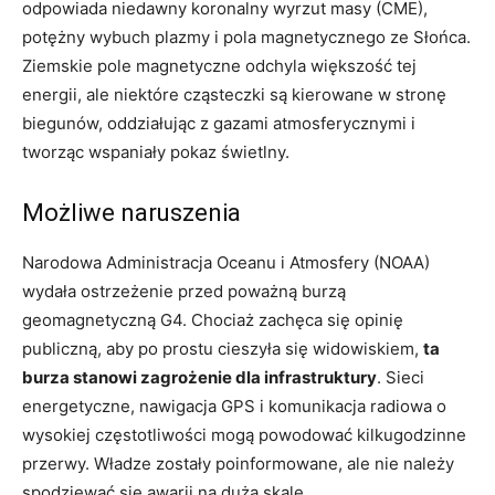
odpowiada niedawny koronalny wyrzut masy (CME),
potężny wybuch plazmy i pola magnetycznego ze Słońca.
Ziemskie pole magnetyczne odchyla większość tej
energii, ale niektóre cząsteczki są kierowane w stronę
biegunów, oddziałując z gazami atmosferycznymi i
tworząc wspaniały pokaz świetlny.
Możliwe naruszenia
Narodowa Administracja Oceanu i Atmosfery (NOAA)
wydała ostrzeżenie przed poważną burzą
geomagnetyczną G4. Chociaż zachęca się opinię
publiczną, aby po prostu cieszyła się widowiskiem,
ta
burza stanowi zagrożenie dla infrastruktury
. Sieci
energetyczne, nawigacja GPS i komunikacja radiowa o
wysokiej częstotliwości mogą powodować kilkugodzinne
przerwy. Władze zostały poinformowane, ale nie należy
spodziewać się awarii na dużą skalę.