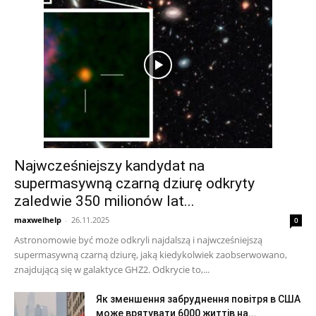
Najwcześniejszy kandydat na
supermasywną czarną dziurę odkryty
zaledwie 350 milionów lat...
maxwelhelp
-
26.11.2025
0
Astronomowie być może odkryli najdalszą i najwcześniejszą
supermasywną czarną dziurę, jaką kiedykolwiek zaobserwowano,
znajdującą się w galaktyce GHZ2. Odkrycie to,...
Як зменшення забруднення повітря в США
може врятувати 6000 життів на...