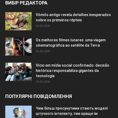
ВИБІР РЕДАКТОРА
Vômito antigo revela detalhes inesperados
sobre os primeiros répteis
02.04.2026
Os melhores filmes lunares: uma viagem
cinematográfica ao satélite da Terra
02.04.2026
Vício em mídia social confirmado: decisão
histórica responsabiliza gigantes da
tecnologia
29.03.2026
ПОПУЛЯРНІ ПОВІДОМЛЕННЯ
Чим більш просунутими стають моделі
штучного інтелекту, тим краще їм