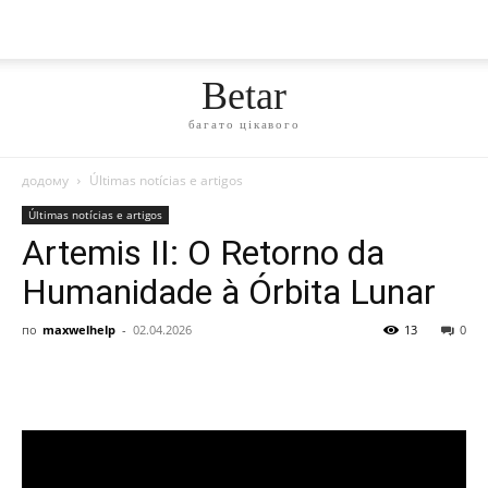
Betar
багато цікавого
додому
Últimas notícias e artigos
Últimas notícias e artigos
Artemis II: O Retorno da
Humanidade à Órbita Lunar
по
maxwelhelp
-
02.04.2026
13
0