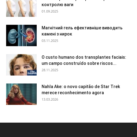
контролю ваги
01.09.2025
Магнітний гель ефективніше виводить
камені з нирок
03.11.2025
O custo humano dos transplantes faciais:
um campo construído sobre riscos...
28.11.2025
Nahla Ake: o novo capitão de Star Trek
merece reconhecimento agora
13.03.2026