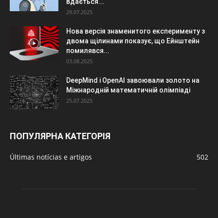
вдається...
29.07.2025
Нова версія знаменитого експерименту з
двома щілинами показує, що Ейнштейн
помилявся...
03.08.2025
DeepMind і OpenAI завоювали золото на
Міжнародній математичній олімпіаді
25.07.2025
ПОПУЛЯРНА КАТЕГОРІЯ
Últimas notícias e artigos
502