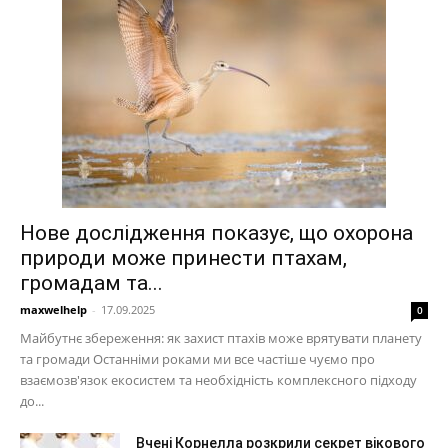
Нове дослідження показує, що охорона
природи може принести птахам,
громадам та...
maxwelhelp
-
17.09.2025
0
Майбутнє збереження: як захист птахів може врятувати планету
та громади Останніми роками ми все частіше чуємо про
взаємозв'язок екосистем та необхідність комплексного підходу
до...
Вчені Корнелла розкрили секрет вікового