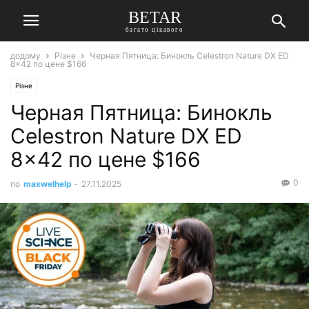
BETAR
багато цікавого
додому
Різне
Черная Пятница: Бинокль Celestron Nature DX ED
8×42 по цене $166
Різне
Черная Пятница: Бинокль
Celestron Nature DX ED
8×42 по цене $166
0
по
maxwelhelp
-
27.11.2025