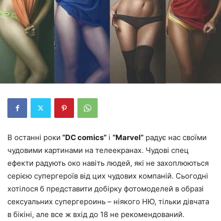
В останні роки
“DC comics”
і
“Marvel”
радує нас своїми
чудовими картинами на телеекранах. Чудові спец
ефекти радують око навіть людей, які не захоплюються
серією супергероїв від цих чудових компаній. Сьогодні
хотілося б представити добірку фотомоделей в образі
сексуальних супергероинь – ніякого НЮ, тільки дівчата
в бікіні, але все ж вхід до 18 не рекомендований.