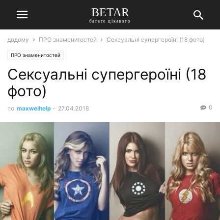
BETAR
багато цікавого
додому
ПРО знаменитостей
Сексуальні супергероїні (18 фото)
ПРО знаменитостей
Сексуальні супергероїні (18
фото)
0
по
maxwelhelp
-
27.04.2018