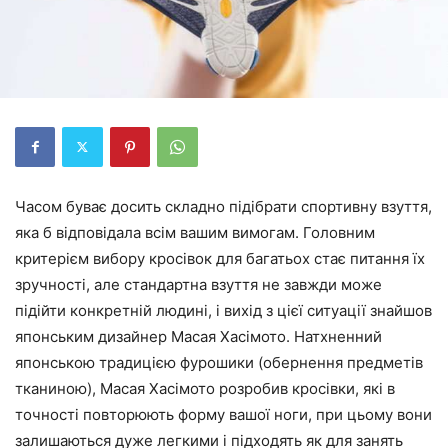
Часом буває досить складно підібрати спортивну взуття,
яка б відповідала всім вашим вимогам. Головним
критерієм вибору кросівок для багатьох стає питання їх
зручності, але стандартна взуття не завжди може
підійти конкретній людині, і вихід з цієї ситуації знайшов
японським дизайнер Масая Хасімото. Натхненний
японською традицією фурошики (обернення предметів
тканиною), Масая Хасімото розробив кросівки, які в
точності повторюють форму вашої ноги, при цьому вони
залишаються дуже легкими і підходять як для занять