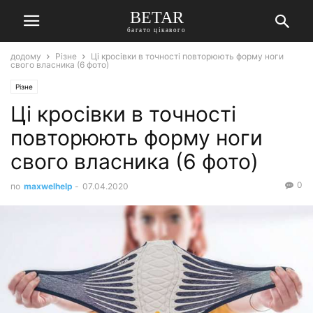
BETAR
багато цікавого
додому
Різне
Ці кросівки в точності повторюють форму ноги
свого власника (6 фото)
Різне
Ці кросівки в точності
повторюють форму ноги
свого власника (6 фото)
0
по
maxwelhelp
-
07.04.2020