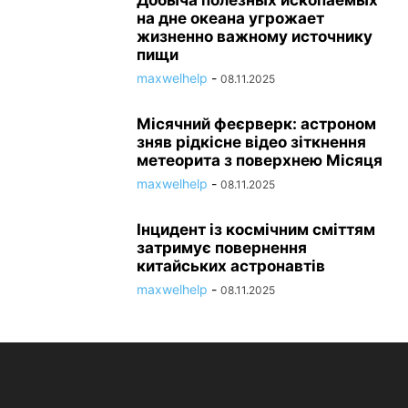
на дне океана угрожает
жизненно важному источнику
пищи
maxwelhelp
-
08.11.2025
Місячний феєрверк: астроном
зняв рідкісне відео зіткнення
метеорита з поверхнею Місяця
maxwelhelp
-
08.11.2025
Інцидент із космічним сміттям
затримує повернення
китайських астронавтів
maxwelhelp
-
08.11.2025