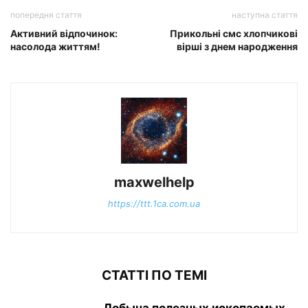
попередня стаття
наступна стаття
Активний відпочинок:
Прикольні смс хлопчикові
насолода життям!
вірші з днем народження
maxwelhelp
https://ttt.1ca.com.ua
СТАТТІ ПО ТЕМІ
Добыча полезных ископаемых