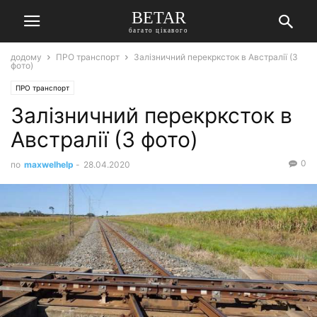
BETAR
багато цікавого
додому
ПРО транспорт
Залізничний перекрксток в Австралії (3
фото)
ПРО транспорт
Залізничний перекрксток в
Австралії (3 фото)
0
по
maxwelhelp
-
28.04.2020