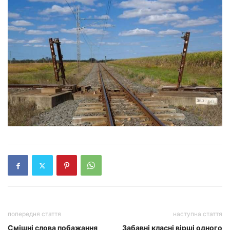
попередня стаття
наступна стаття
Смішні слова побажання
Забавні класні вірші одного