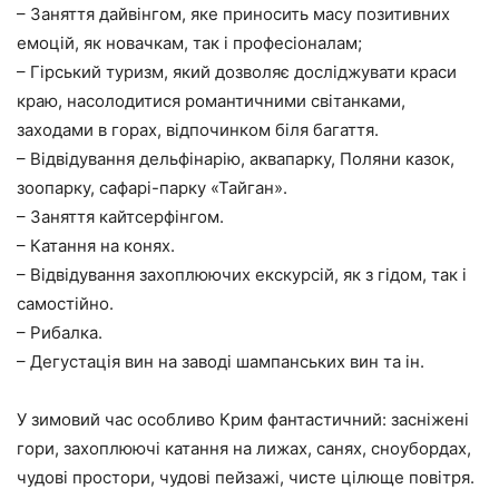
– Заняття дайвінгом, яке приносить масу позитивних
емоцій, як новачкам, так і професіоналам;
– Гірський туризм, який дозволяє досліджувати краси
краю, насолодитися романтичними світанками,
заходами в горах, відпочинком біля багаття.
– Відвідування дельфінарію, аквапарку, Поляни казок,
зоопарку, сафарі-парку «Тайган».
– Заняття кайтсерфінгом.
– Катання на конях.
– Відвідування захоплюючих екскурсій, як з гідом, так і
самостійно.
– Рибалка.
– Дегустація вин на заводі шампанських вин та ін.
У зимовий час особливо Крим фантастичний: засніжені
гори, захоплюючі катання на лижах, санях, сноубордах,
чудові простори, чудові пейзажі, чисте цілюще повітря.