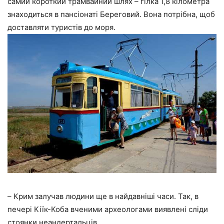
самий короткий трамвайний шлях – гілка 1,8 кілометра
знаходиться в пансіонаті Береговий. Вона потрібна, щоб
доставляти туристів до моря.
– Крим залучав людини ще в найдавніші часи. Так, в
печері Кіїк-Коба вченими археологами виявлені сліди
стоянки неандертальців