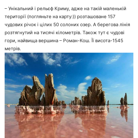
– Унікальний і рельєф Криму, адже на такій маленькій
території (погляньте на карту:)) розташоване 157
чудових річок і цілих 50 солоних озер. А берегова лінія
розтягнутий на тисячі кілометрів. Також тут є чудові
гори, найвища вершина – Роман-Кош. Її висота-1545
метрів.