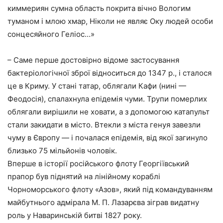
киммериян сумна область покрита вічно Вологим
туманом і млою хмар, Ніколи не являє Оку людей особи
сонцесяйного Геліос…»
– Саме перше достовірно відоме застосування
бактеріологічної зброї відноситься до 1347 р., і сталося
це в Криму. У стані татар, облягали Кафи (нині —
Феодосія), спалахнула епідемія чуми. Трупи померлих
облягали вирішили не ховати, а з допомогою катапульт
стали закидати в місто. Втекли з міста генуя завезли
чуму в Європу — і почалася епідемія, від якої загинуло
близько 75 мільйонів чоловік.
Вперше в історії російського флоту Георгіївський
прапор був піднятий на лінійному кораблі
Чорноморського флоту «Азов», який під командуванням
майбутнього адмірала М. П. Лазарєва зіграв видатну
роль у Наваринській битві 1827 року.