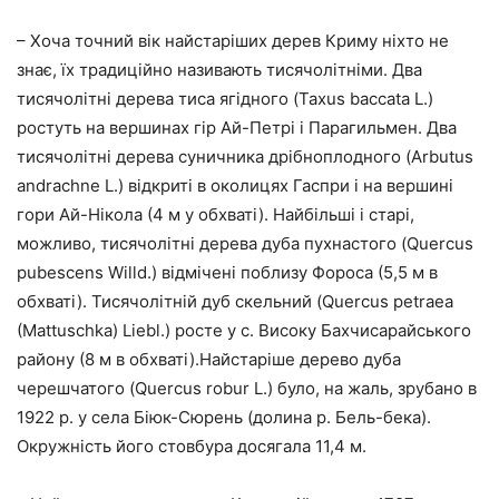
– Хоча точний вік найстаріших дерев Криму ніхто не
знає, їх традиційно називають тисячолітніми. Два
тисячолітні дерева тиса ягідного (Taxus baccata L.)
ростуть на вершинах гір Ай-Петрі і Парагильмен. Два
тисячолітні дерева суничника дрібноплодного (Arbutus
andrachne L.) відкриті в околицях Гаспри і на вершині
гори Ай-Нікола (4 м у обхваті). Найбільші і старі,
можливо, тисячолітні дерева дуба пухнастого (Quercus
pubescens Willd.) відмічені поблизу Фороса (5,5 м в
обхваті). Тисячолітній дуб скельний (Quercus petraea
(Mattuschka) Liebl.) росте у с. Високу Бахчисарайського
району (8 м в обхваті).Найстаріше дерево дуба
черешчатого (Quercus robur L.) було, на жаль, зрубано в
1922 р. у села Біюк-Сюрень (долина р. Бель-бека).
Окружність його стовбура досягала 11,4 м.