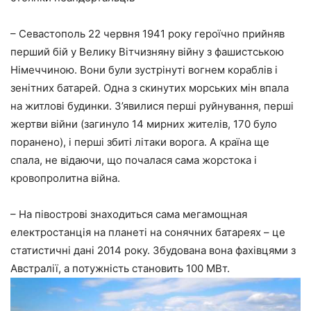
– Севастополь 22 червня 1941 року героїчно прийняв
перший бій у Велику Вітчизняну війну з фашистською
Німеччиною. Вони були зустрінуті вогнем кораблів і
зенітних батарей. Одна з скинутих морських мін впала
на житлові будинки. З’явилися перші руйнування, перші
жертви війни (загинуло 14 мирних жителів, 170 було
поранено), і перші збиті літаки ворога. А країна ще
спала, не відаючи, що почалася сама жорстока і
кровопролитна війна.
– На півострові знаходиться сама мегамощная
електростанція на планеті на сонячних батареях – це
статистичні дані 2014 року. Збудована вона фахівцями з
Австралії, а потужність становить 100 МВт.