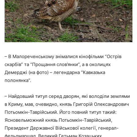
– В Малореченському знімалися кінофільми “Острів
скарбів” та “Прощання слов’янки”, а в околицях
Демерджі (на фото) – легендарна “Кавказька
полонянка”.
– Найдовший титул серед дворян, які володіли землями
в Криму, мав, очевидно, князь Григорій Олександрович
Потьомкін-Таврійський. Його повний титул такий:
Ясновельможний князь Потьомкін-Таврійський,
Президент Державної Військової колегії, генерал-
фельдмаршал, Великий Гетьман Козацьких,