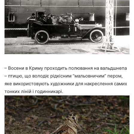
– Восени в Криму проходить полювання на вальдшнепа
– птицю, що володіє рідкісним “мальовничим” пером,
яке використовують художники для накреслення самих
тонких ліній і годинникарі.