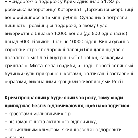
– Найдорожче подорож у Крим здійснила в 1787 р.
російська імператриця Катерина II. Державної скарбниці
воно обійшлося в 15 млн. рублів. Сучасників потрясли
пишність і розкіш цієї подорожі, в якому було
використано близько 10000 коней (до 500 одночасно),
понад 5000 візників і більше 10000 сідел. Вишикувані в
короткий строк подорожні палаци блищали щедрою
позолотою меблів і внутрішньої обробки, каскадами
кришталю. Міста, села і садиби, а іноді і прості селянські
будинки були прикрашені квітами, розписані і заставлені
образами, виконаними кращими живописцями Росії
Крим прекрасний у будь-який час року, тому сюди
приїжджає безліч відпочиваючих, щоб насолодитися:
– красотами мальовничих гір;
– різноманітністю активного відпочинку;
– сприятливим кліматом, який дозволяє оздоровити
організм;