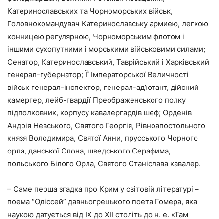
Катеринославських та Чорноморських військ,
Головнокомандувач Катеринославську армиею, легкою
конницею регулярною, Чорноморським флотом і
іншими сухопутними і морськими військовими силами;
Сенатор, Катеринославський, Таврійський і Харківський
генерал-губернатор; Її Імператорської Величності
військ генерал-інспектор, генерал-ад’ютант, дійсний
камергер, лейб-гвардії Преображенського полку
підполковник, корпусу кавалергардів шеф; Орденів
Андрія Невського, Святого Георгія, Рівноапостольного
князя Володимира, Святої Анни, прусського Чорного
орла, данської Слона, шведського Серафима,
польського Білого Орла, Святого Станіслава кавалер.
– Саме перша згадка про Крим у світовій літературі –
поема “Одіссей” давньогрецького поета Гомера, яка
наукою датується від IX до XII століть до н. е. «Там