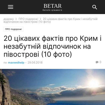
BETAR
багато цікавого
додому
ПРО подорожі
20 цікавих фактів про Крим і незабутній
відпочинок на півострові (10 фото)
ПРО подорожі
20 цікавих фактів про Крим і
незабутній відпочинок на
півострові (10 фото)
0
по
maxwelhelp
-
29.06.2018