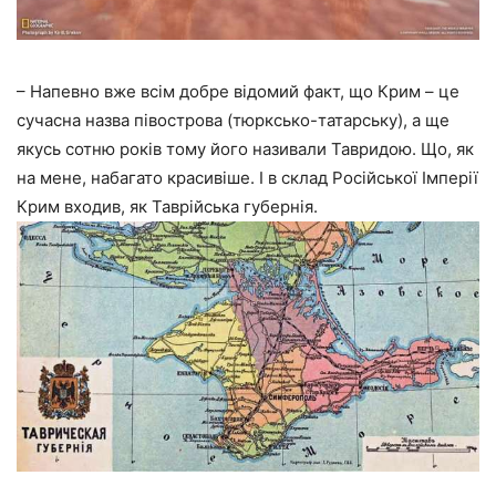
– Напевно вже всім добре відомий факт, що Крим – це
сучасна назва півострова (тюрксько-татарську), а ще
якусь сотню років тому його називали Тавридою. Що, як
на мене, набагато красивіше. І в склад Російської Імперії
Крим входив, як Таврійська губернія.