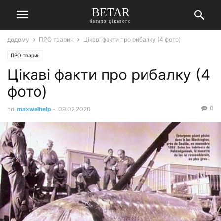
BETAR
багато цікавого
додому
ПРО тварин
Цікаві факти про рибалку (4 фото)
ПРО тварин
Цікаві факти про рибалку (4
фото)
0
по
maxwelhelp
-
09.02.2020