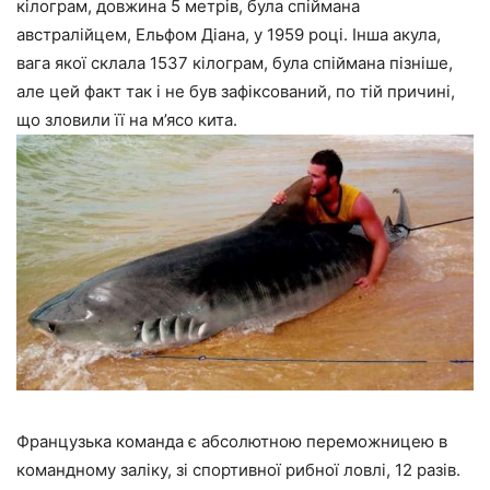
кілограм, довжина 5 метрів, була спіймана
австралійцем, Ельфом Діана, у 1959 році. Інша акула,
вага якої склала 1537 кілограм, була спіймана пізніше,
але цей факт так і не був зафіксований, по тій причині,
що зловили її на м’ясо кита.
Французька команда є абсолютною переможницею в
командному заліку, зі спортивної рибної ловлі, 12 разів.