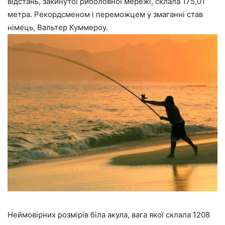
відстань, закинутої риболовної мережі, склала 175,01
метра. Рекордсменом і переможцем у змаганні став
німець, Вальтер Куммероу.
Неймовірних розмірів біла акула, вага якої склала 1208