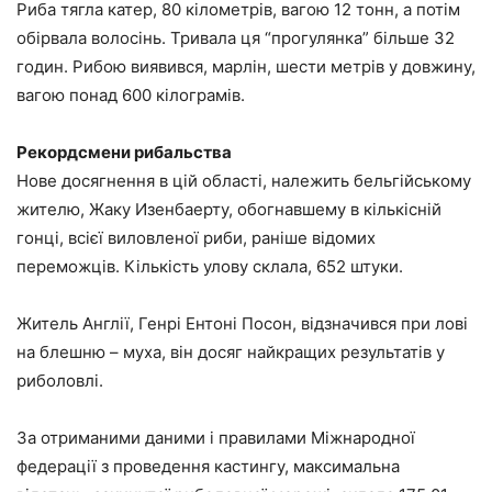
Риба тягла катер, 80 кілометрів, вагою 12 тонн, а потім
обірвала волосінь. Тривала ця “прогулянка” більше 32
годин. Рибою виявився, марлін, шести метрів у довжину,
вагою понад 600 кілограмів.
Рекордсмени рибальства
Нове досягнення в цій області, належить бельгійському
жителю, Жаку Изенбаерту, обогнавшему в кількісній
гонці, всієї виловленої риби, раніше відомих
переможців. Кількість улову склала, 652 штуки.
Житель Англії, Генрі Ентоні Посон, відзначився при лові
на блешню – муха, він досяг найкращих результатів у
риболовлі.
За отриманими даними і правилами Міжнародної
федерації з проведення кастингу, максимальна