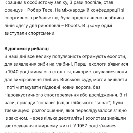
Кращим в особистому заліку, 3 рази поспіль, став
француз – Робер Тесе. На міжнародній конфедерації зі
спортивного рибальства, була представлена особлива
лінія одягу для риболовлі – Rboots. В цьому одязі і
виступали спортсмени.
В допомогу рибалці
В наші дні все велику популярність отримують ехолоти,
для виявлення риби на глибині. Перші ехолоти з’явилися
в 1940 році минулого століття, використовувалися вони
для вимірювання глибин. Військові суду, могли виявляти
і потім атакувати підводні човни ворога, без
гідроакустичного спостереження або дослідження. В ті
часи, прилади “сонари” (від англійського “sonar”) були
таємницею, розголошення, якої переслідувалося згідно
із законом. Через кілька десятиліть і эхолотам знайшли
застосування в мирному житті. У 1957 році з’явився