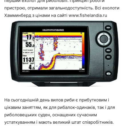
перший ехолот для риболовлі. Принцип роботи
пристрою, отримали загальнодоступність. Всі ехолоти
Хамминберд з цінами на сайті www.fishelandia.ru
На сьогоднішній день вилов риби є прибутковим і
цікавим заняттям, як для рибалок-одинаків, так і для
риболовецьких суден, оснащених сучасним
устаткуванням і мають великий штат співробітників.