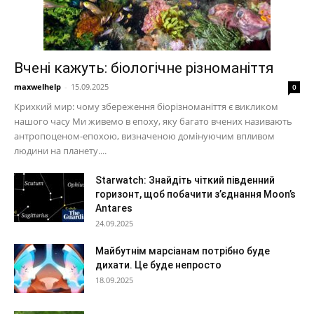
Вчені кажуть: біологічне різноманіття
maxwelhelp
-
15.09.2025
0
Крихкий мир: чому збереження біорізноманіття є викликом
нашого часу Ми живемо в епоху, яку багато вчених називають
антропоценом-епохою, визначеною домінуючим впливом
людини на планету....
Starwatch: Знайдіть чіткий південний
горизонт, щоб побачити з’єднання Moon’s
Antares
24.09.2025
Майбутнім марсіанам потрібно буде
дихати. Це буде непросто
18.09.2025