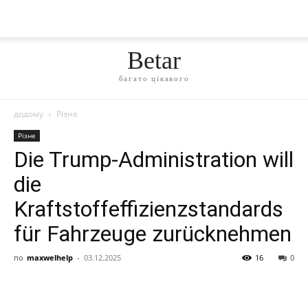
Betar
багато цікавого
додому
Різне
Різне
Die Trump-Administration will
die
Kraftstoffeffizienzstandards
für Fahrzeuge zurücknehmen
по
maxwelhelp
-
03.12.2025
16
0