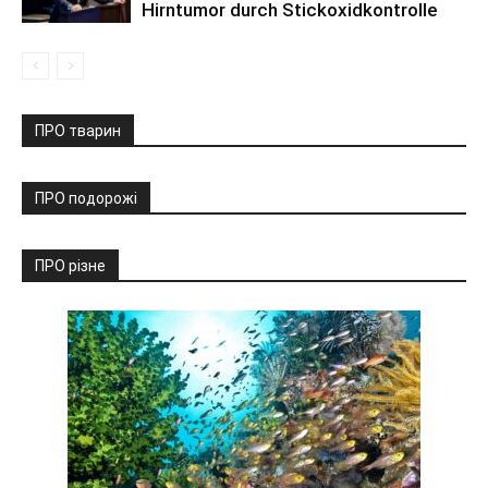
Hirntumor durch Stickoxidkontrolle
ПРО тварин
ПРО подорожі
ПРО різне