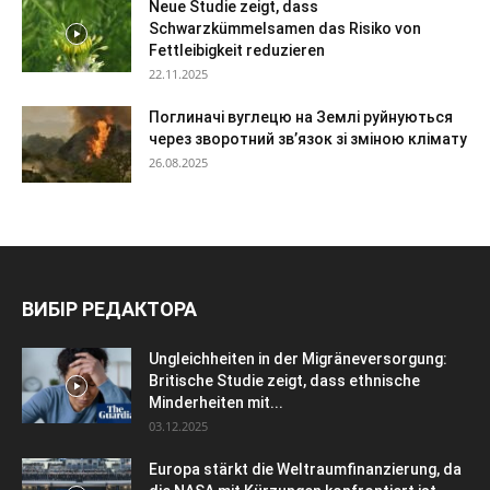
Neue Studie zeigt, dass
Schwarzkümmelsamen das Risiko von
Fettleibigkeit reduzieren
22.11.2025
Поглиначі вуглецю на Землі руйнуються
через зворотний зв’язок зі зміною клімату
26.08.2025
ВИБІР РЕДАКТОРА
Ungleichheiten in der Migräneversorgung:
Britische Studie zeigt, dass ethnische
Minderheiten mit...
03.12.2025
Europa stärkt die Weltraumfinanzierung, da