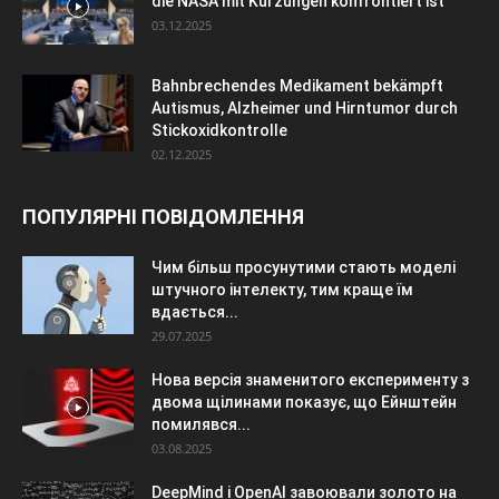
die NASA mit Kürzungen konfrontiert ist
03.12.2025
Bahnbrechendes Medikament bekämpft
Autismus, Alzheimer und Hirntumor durch
Stickoxidkontrolle
02.12.2025
ПОПУЛЯРНІ ПОВІДОМЛЕННЯ
Чим більш просунутими стають моделі
штучного інтелекту, тим краще їм
вдається...
29.07.2025
Нова версія знаменитого експерименту з
двома щілинами показує, що Ейнштейн
помилявся...
03.08.2025
DeepMind і OpenAI завоювали золото на