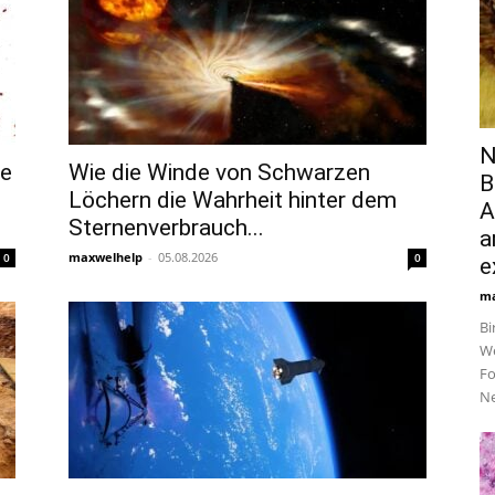
N
ße
Wie die Winde von Schwarzen
B
Löchern die Wahrheit hinter dem
A
Sternenverbrauch...
a
maxwelhelp
-
05.08.2026
0
0
e
ma
Bi
We
Fo
Ne