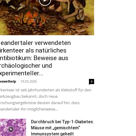
eandertaler verwendeten
irkenteer als natürliches
ntibiotikum: Beweise aus
rchäologischer und
xperimenteller...
xwelhelp
-
19.03.2026
0
rkenteer ist seit Jahrhunderten als Klebstoff für den
rkzeugbau bekannt, doch neue
rschungsergebnisse deuten darauf hin, dass
andertaler ihn möglicherweise...
Durchbruch bei Typ-1-Diabetes:
Mäuse mit „gemischtem“
Immunsystem geheilt