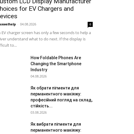
ustom LCD Display Manufacturer
hoices for EV Chargers and
evices
xwelhelp
-
04.08.2026
0
 EV charger screen has only a few seconds to help a
iver understand what to do next. If the display is
ficult to...
How Foldable Phones Are
Changing the Smartphone
Industry
04.08.2026
Як обрати пігменти для
перманентного макіяжу:
професійний погляд на склад,
стійкість...
03.08.2026
Як вибрати пігменти для
перманентного макіяжу: