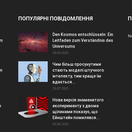
ПОПУЛЯРНІ ПОВІДОМЛЕННЯ
П
Den Kosmos entschlüsseln: Ein
N
em
Leitfaden zum Verständnis des
Universums
28.04.2026
Чим більш просунутими
on
стають моделі штучного
інтелекту, тим краще їм
вдається...
29.07.2025
Нова версія знаменитого
n
експерименту з двома
щілинами показує, що
Ейнштейн помилявся...
03.08.2025