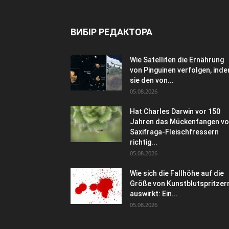
ВИБІР РЕДАКТОРА
Wie Satelliten die Ernährung
von Pinguinen verfolgen, ind
sie den von...
05.08.2026
Hat Charles Darwin vor 150
Jahren das Mückenfangen v
Saxifraga-Fleischfressern
richtig...
05.08.2026
Wie sich die Fallhöhe auf die
Größe von Kunstblutspritzer
auswirkt: Ein...
05.08.2026