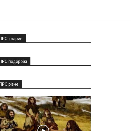
ПРО тварин
ПРО подорожі
ПРО різне