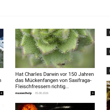
Hat Charles Darwin vor 150 Jahren
n
das Mückenfangen von Saxifraga-
Fleischfressern richtig...
maxwelhelp
-
05.08.2026
0
0