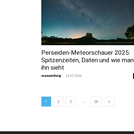
Perseiden-Meteorschauer 2025:
Spitzenzeiten, Daten und wie man
ihn sieht
maxwelhelp
-
24.07.2026
...
1
2
3
28