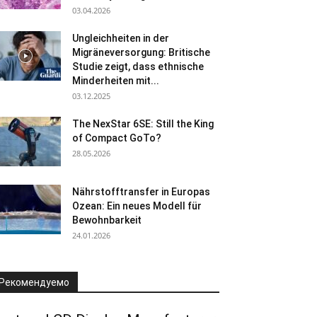
03.04.2026
Ungleichheiten in der
Migräneversorgung: Britische
Studie zeigt, dass ethnische
Minderheiten mit...
03.12.2025
The NexStar 6SE: Still the King
of Compact GoTo?
28.05.2026
Nährstofftransfer in Europas
Ozean: Ein neues Modell für
Bewohnbarkeit
24.01.2026
Рекомендуемо