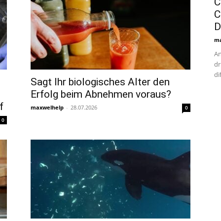
C
C
D
ma
An
dr
dif
Sagt Ihr biologisches Alter den
Erfolg beim Abnehmen voraus?
f
maxwelhelp
-
28.07.2026
0
0