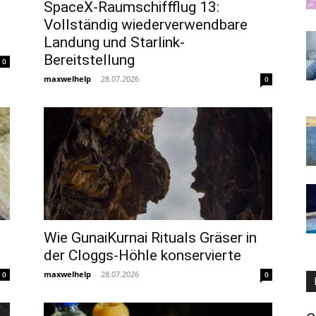
SpaceX-Raumschiffflug 13:
Vollständig wiederverwendbare
Landung und Starlink-
Bereitstellung
0
maxwelhelp
-
28.07.2026
0
Wie GunaiKurnai Rituals Gräser in
der Cloggs-Höhle konservierte
maxwelhelp
-
28.07.2026
0
0