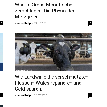
Warum Orcas Mondfische
zerschlagen: Die Physik der
Metzgerei
maxwelhelp
-
24.07.2026
0
0
Wie Landwirte die verschmutzten
Flüsse in Wales reparieren und
Geld sparen...
maxwelhelp
-
24.07.2026
0
0