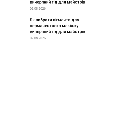
вичерпний гід для майстрів
02.08.2026
Як вибрати пігменти для
перманентного макіяжу:
вичерпний гід для майстрів
02.08.2026