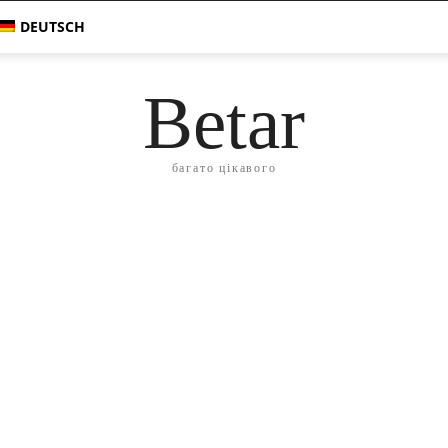
DEUTSCH
Betar
багато цікавого