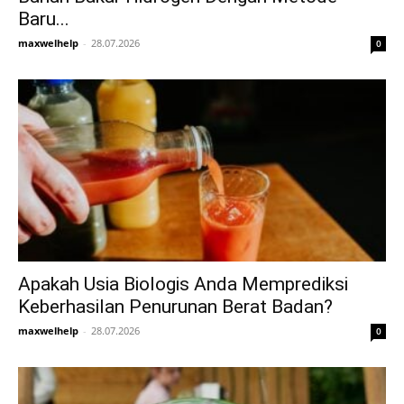
Baru...
maxwelhelp
-
28.07.2026
0
Apakah Usia Biologis Anda Memprediksi
Keberhasilan Penurunan Berat Badan?
maxwelhelp
-
28.07.2026
0