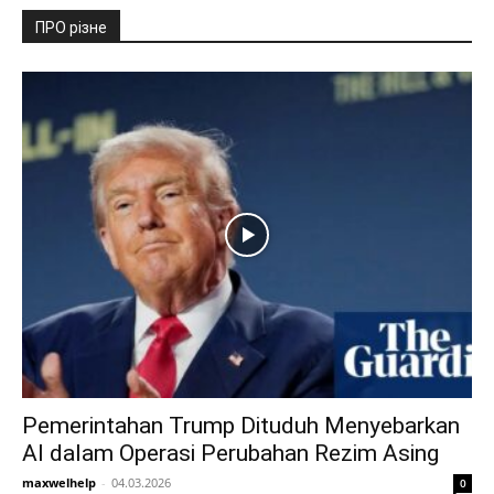
ПРО різне
Pemerintahan Trump Dituduh Menyebarkan
AI dalam Operasi Perubahan Rezim Asing
maxwelhelp
-
04.03.2026
0