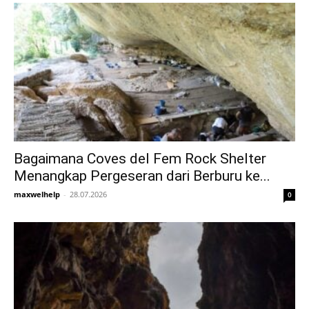
Bagaimana Coves del Fem Rock Shelter
Menangkap Pergeseran dari Berburu ke...
maxwelhelp
-
28.07.2026
0