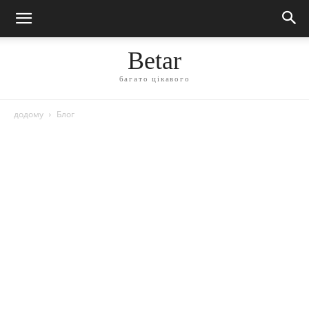
Betar
багато цікавого
додому
Блог