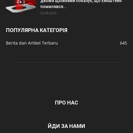
двома щілинами показує, що Ейнштейн
помилявся...
03.08.2025
ПОПУЛЯРНА КАТЕГОРІЯ
Berita dan Artikel Terbaru
645
ПРО НАС
ЙДИ ЗА НАМИ