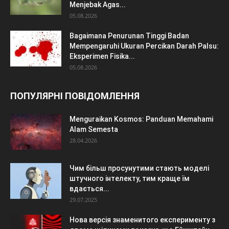
Menjebak Agas...
05.08.2026
Bagaimana Penurunan Tinggi Badan
Mempengaruhi Ukuran Percikan Darah Palsu:
Eksperimen Fisika...
05.08.2026
ПОПУЛЯРНІ ПОВІДОМЛЕННЯ
Menguraikan Kosmos: Panduan Memahami
Alam Semesta
28.04.2026
Чим більш просунутими стають моделі
штучного інтелекту, тим краще їм
вдається...
29.07.2025
Нова версія знаменитого експерименту з