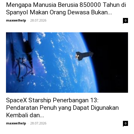
Mengapa Manusia Berusia 850000 Tahun di
Spanyol Makan Orang Dewasa Bukan...
maxwelhelp
-
28.07.2026
0
SpaceX Starship Penerbangan 13:
Pendaratan Penuh yang Dapat Digunakan
Kembali dan...
maxwelhelp
-
28.07.2026
0