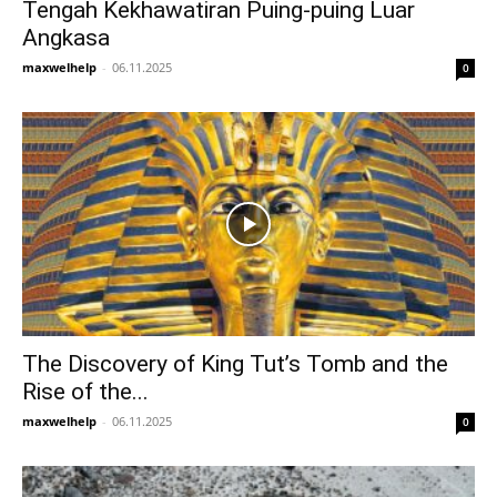
Tengah Kekhawatiran Puing-puing Luar
Angkasa
maxwelhelp
-
06.11.2025
0
The Discovery of King Tut’s Tomb and the
Rise of the...
maxwelhelp
-
06.11.2025
0