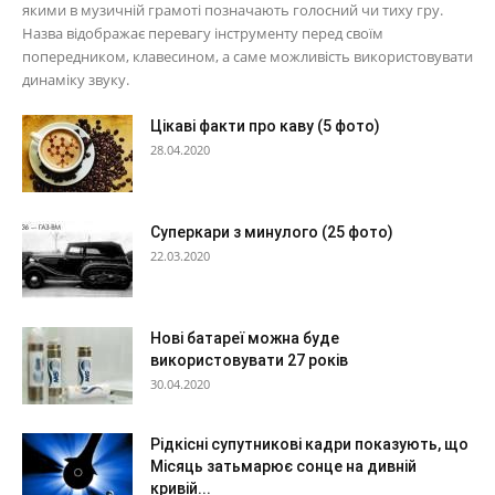
якими в музичній грамоті позначають голосний чи тиху гру.
Назва відображає перевагу інструменту перед своїм
попередником, клавесином, а саме можливість використовувати
динаміку звуку.
Цікаві факти про каву (5 фото)
28.04.2020
Суперкари з минулого (25 фото)
22.03.2020
Нові батареї можна буде
використовувати 27 років
30.04.2020
Рідкісні супутникові кадри показують, що
Місяць затьмарює сонце на дивній
кривій...