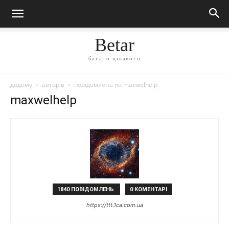
Betar
багато цікавого
додому
авторів
повідомлень по maxwelhelp
maxwelhelp
1840 ПОВІДОМЛЕНЬ
0 КОМЕНТАРІ
https://ttt.1ca.com.ua