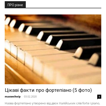
ПРО різне
Цікаві факти про фортепіано (5 фото)
maxwelhelp
-
03.02.2020
0
Назва фортепіано утворено від двох італійських слів forte і piano,