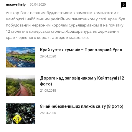
maxwelhelp
-
30.04.2020
0
Ангкор-Ват є першим буддистським храмовим комплексом в
Камбоджі і найбільшим релігійним памятником у світі. Храм був
побудований Червоним королем Сурьяварманом II на початку
12 століття в кхмерської столиці Ясодхарапура, як державний
храм червоного короля, а згодом мавзолею.
Край густих туманів – Приполярний Урал
29.04.2020
Дорога над заповідником у Кейптауні (12
фото)
21.09.2018
8 найнебезпечніших пляжів світу (8 фото)
28.04.2020