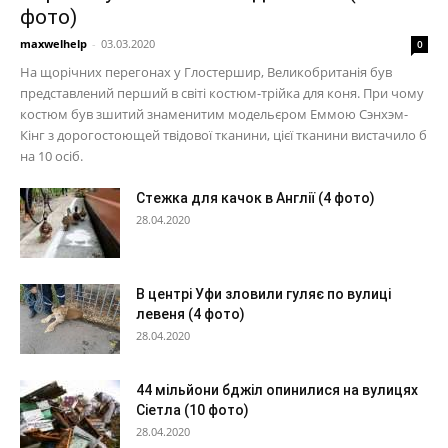
фото)
maxwelhelp
-
03.03.2020
0
На щорічних перегонах у Глостершир, Великобританія був
представлений перший в світі костюм-трійка для коня. При чому
костюм був зшитий знаменитим модельєром Еммою Сэнхэм-
Кінг з дорогостоющей твідової тканини, цієї тканини вистачило б
на 10 осіб.
Стежка для качок в Англії (4 фото)
28.04.2020
В центрі Уфи зловили гуляє по вулиці
левеня (4 фото)
28.04.2020
44 мільйони бджіл опинилися на вулицях
Сіетла (10 фото)
28.04.2020