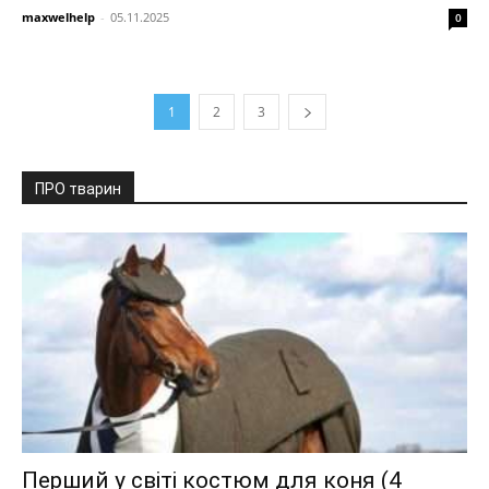
maxwelhelp
-
05.11.2025
0
1
2
3
ПРО тварин
Перший у світі костюм для коня (4