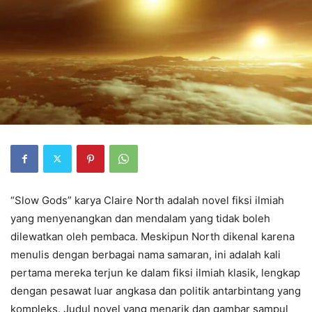
“Slow Gods” karya Claire North adalah novel fiksi ilmiah
yang menyenangkan dan mendalam yang tidak boleh
dilewatkan oleh pembaca. Meskipun North dikenal karena
menulis dengan berbagai nama samaran, ini adalah kali
pertama mereka terjun ke dalam fiksi ilmiah klasik, lengkap
dengan pesawat luar angkasa dan politik antarbintang yang
kompleks. Judul novel yang menarik dan gambar sampul