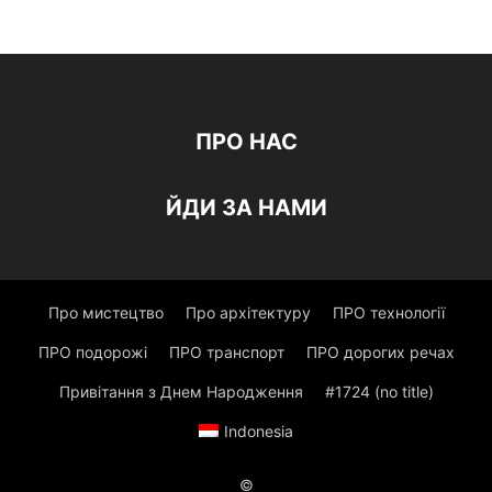
ПРО НАС
ЙДИ ЗА НАМИ
Про мистецтво
Про архітектуру
ПРО технології
ПРО подорожі
ПРО транспорт
ПРО дорогих речах
Привітання з Днем Народження
#1724 (no title)
Indonesia
©