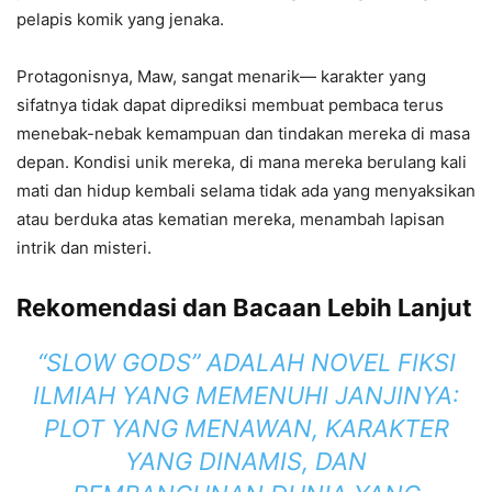
pelapis komik yang jenaka.
Protagonisnya, Maw, sangat menarik— karakter yang
sifatnya tidak dapat diprediksi membuat pembaca terus
menebak-nebak kemampuan dan tindakan mereka di masa
depan. Kondisi unik mereka, di mana mereka berulang kali
mati dan hidup kembali selama tidak ada yang menyaksikan
atau berduka atas kematian mereka, menambah lapisan
intrik dan misteri.
Rekomendasi dan Bacaan Lebih Lanjut
“SLOW GODS” ADALAH NOVEL FIKSI
ILMIAH YANG MEMENUHI JANJINYA:
PLOT YANG MENAWAN, KARAKTER
YANG DINAMIS, DAN