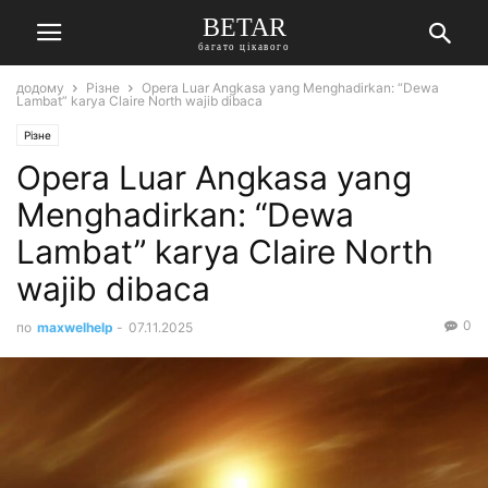
BETAR
багато цікавого
додому
Різне
Opera Luar Angkasa yang Menghadirkan: “Dewa
Lambat” karya Claire North wajib dibaca
Різне
Opera Luar Angkasa yang
Menghadirkan: “Dewa
Lambat” karya Claire North
wajib dibaca
0
по
maxwelhelp
-
07.11.2025