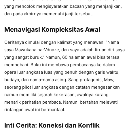
yang mencolok mengisyaratkan bacaan yang menjanjikan,
dan pada akhirnya memenuhi janji tersebut.
Menavigasi Kompleksitas Awal
Ceritanya dimulai dengan kalimat yang menawan: “Nama
saya Mawukana na-Vdnaze, dan saya adalah tiruan diri saya
yang sangat buruk.” Namun, 60 halaman awal bisa terasa
membebani. Buku ini membawa pembacanya ke dalam
opera luar angkasa luas yang penuh dengan garis waktu,
budaya, dan nama-nama asing. Sang protagonis, Maw,
seorang pilot luar angkasa dengan catatan mengesankan
namun memiliki sejarah kekerasan, awalnya kurang
menarik perhatian pembaca. Namun, bertahan melewati
rintangan awal ini bermanfaat.
Inti Cerita: Koneksi dan Konflik