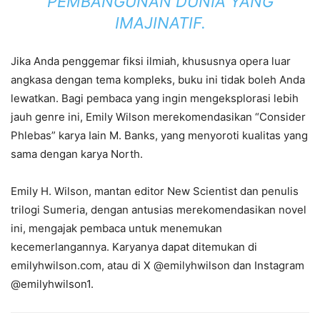
PEMBANGUNAN DUNIA YANG
IMAJINATIF.
Jika Anda penggemar fiksi ilmiah, khususnya opera luar
angkasa dengan tema kompleks, buku ini tidak boleh Anda
lewatkan. Bagi pembaca yang ingin mengeksplorasi lebih
jauh genre ini, Emily Wilson merekomendasikan “Consider
Phlebas” karya Iain M. Banks, yang menyoroti kualitas yang
sama dengan karya North.
Emily H. Wilson, mantan editor New Scientist dan penulis
trilogi Sumeria, dengan antusias merekomendasikan novel
ini, mengajak pembaca untuk menemukan
kecemerlangannya. Karyanya dapat ditemukan di
emilyhwilson.com, atau di X @emilyhwilson dan Instagram
@emilyhwilson1.