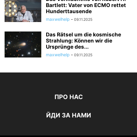
Bartlett: Vater von ECMO rettet
Hunderttausende
maxwelhelp
-
09.11.2025
Das Rätsel um die kosmische
Strahlung: Können wir die
Ursprünge des...
maxwelhelp
-
09.11.2025
ПРО НАС
ЙДИ ЗА НАМИ