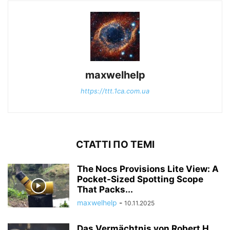
maxwelhelp
https://ttt.1ca.com.ua
СТАТТІ ПО ТЕМІ
The Nocs Provisions Lite View: A
Pocket-Sized Spotting Scope
That Packs...
maxwelhelp
-
10.11.2025
Das Vermächtnis von Robert H.