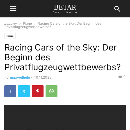
BETAR
багато цікавого
додому
Різне
Racing Cars of the Sky: Der Beginn des
Privatflugzeugwettbewerbs?
Різне
Racing Cars of the Sky: Der
Beginn des
Privatflugzeugwettbewerbs?
0
по
maxwelhelp
-
10.11.2025